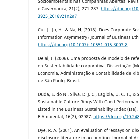
Socioambientais nas Companhias Abertas. Revis
e Governança, 21(2), 271-287.
https://doi.org/1
3925_2018v21n2a7
Cui, J., Jo, H., & Na, H. (2018). Does Corporate So
Information Asymmetry? Journal of Business Ethi
https://doi.org/10.1007/s10551-015-3003-8
Delai, I. (2006). Uma proposta de modelo de re
da Sustentabilidade corporativa. Dissertação (M
Economia, Administração e Contabilidade de Rib
de São Paulo, Brasil.
Duda, E. do N., Silva, D. J. C., Lagioia, U. C. T., &
Sustainable Culture Rings With Good Performan
Listed in the Business Sustainability Index (Ise).
E Ambiental, 16(2), 02987.
https://doi.org/10.2
Dye, R. A. (2001). An evaluation of ‘essays on di
disclosure literature in accounting. Journal of 