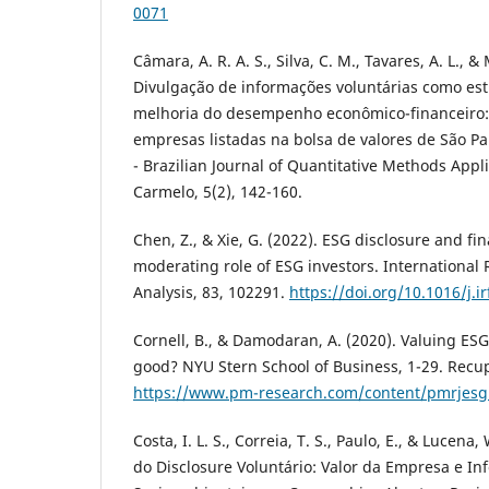
0071
Câmara, A. R. A. S., Silva, C. M., Tavares, A. L., &
Divulgação de informações voluntárias como est
melhoria do desempenho econômico-financeiro
empresas listadas na bolsa de valores de São Pa
- Brazilian Journal of Quantitative Methods App
Carmelo, 5(2), 142-160.
Chen, Z., & Xie, G. (2022). ESG disclosure and fi
moderating role of ESG investors. International 
Analysis, 83, 102291.
https://doi.org/10.1016/j.i
Cornell, B., & Damodaran, A. (2020). Valuing ES
good? NYU Stern School of Business, 1-29. Rec
https://www.pm-research.com/content/pmrjesg
Costa, I. L. S., Correia, T. S., Paulo, E., & Lucena
do Disclosure Voluntário: Valor da Empresa e I