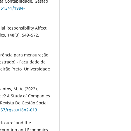
ta Contabilidade, Gestão
0.51341/1984-
cial Responsibility Affect
cs, 148(3), 549–572.
ferência para mensuração
estrado) - Faculdade de
eirão Preto, Universidade
 Santos, M. A. (2022).
ce? A Study of Companies
 Revista De Gestão Social
4857/rgsa.v16n2-013
sclosure’ and the
Accounting and Economics,