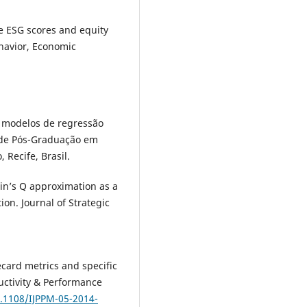
te ESG scores and equity
ehavior, Economic
m modelos de regressão
a de Pós-Graduação em
 Recife, Brasil.
obin’s Q approximation as a
ion. Journal of Strategic
recard metrics and specific
ductivity & Performance
0.1108/IJPPM-05-2014-