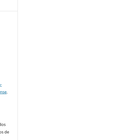
e
a
-
ense
.
ados
os de
m