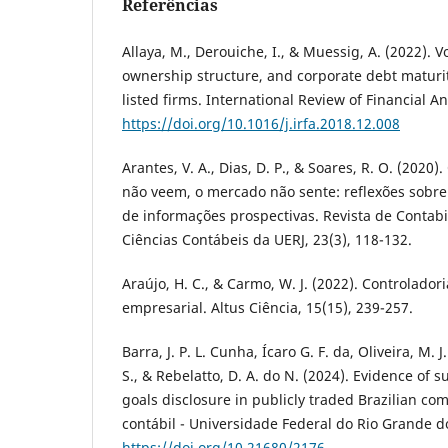
Referências
Allaya, M., Derouiche, I., & Muessig, A. (2022). V
ownership structure, and corporate debt maturit
listed firms. International Review of Financial An
https://doi.org/10.1016/j.irfa.2018.12.008
Arantes, V. A., Dias, D. P., & Soares, R. O. (2020)
não veem, o mercado não sente: reflexões sobre
de informações prospectivas. Revista de Conta
Ciências Contábeis da UERJ, 23(3), 118-132.
Araújo, H. C., & Carmo, W. J. (2022). Controladori
empresarial. Altus Ciência, 15(15), 239-257.
Barra, J. P. L. Cunha, Ícaro G. F. da, Oliveira, M. J
S., & Rebelatto, D. A. do N. (2024). Evidence of
goals disclosure in publicly traded Brazilian c
contábil - Universidade Federal do Rio Grande do
https://doi.org/10.21680/2176