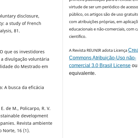
virtude de ser um periódico de acess
público, os artigos são de uso gratuit
oluntary disclosure,
com atribuições próprias, em aplicaç
y: a study of French
educacionais e não-comerciais, com c
alysis, 81.
científico.
A Revista REUNIR adota Licença
Crea
. O que os investidores
Commons Atribuição-Uso não-
 a divulgação voluntária
comercial 3.0 Brasil License
ou
bilidade do Mestrado em
equivalente.
a: A busca da eficácia
. E. de M., Policarpo, R. V.
 sustainable development
ompanies. Revista ambiente
 Norte, 16 (1).