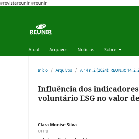
#revistareunir #reunir
Atual
Arquivos
Notícias
Sobre
Início
/
Arquivos
/
v. 14 n. 2 (2024): REUNIR: 14, 2,
Influência dos indicadores
voluntário ESG no valor d
Clara Monise Silva
UFPB