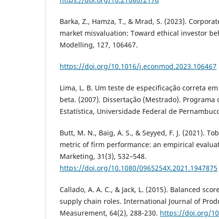
Barka, Z., Hamza, T., & Mrad, S. (2023). Corpora
market misvaluation: Toward ethical investor b
Modelling, 127, 106467.
https://doi.org/10.1016/j.econmod.2023.106467
Lima, L. B. Um teste de especificação correta e
beta. (2007). Dissertação (Mestrado). Program
Estatística, Universidade Federal de Pernambuco,
Butt, M. N., Baig, A. S., & Seyyed, F. J. (2021). T
metric of firm performance: an empirical evaluat
Marketing, 31(3), 532–548.
https://doi.org/10.1080/0965254X.2021.1947875
Callado, A. A. C., & Jack, L. (2015). Balanced sco
supply chain roles. International Journal of Pro
Measurement, 64(2), 288-230.
https://doi.org/1