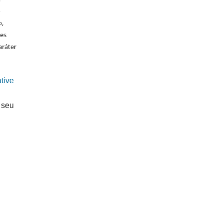
o
o,
ões
aráter
tive
 seu