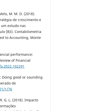
 Melo, M. M. D. (2018).
ratégia de crescimento e
: um estudo nas
ulo (B3). Contabilometria
lied to Accounting, Monte
nancial performance:
Review of Financial
rfa.2022.102291
G: Doing good or sounding
uperado de
/1/1/76
, W. G. L. (2018). Impacto
nformações