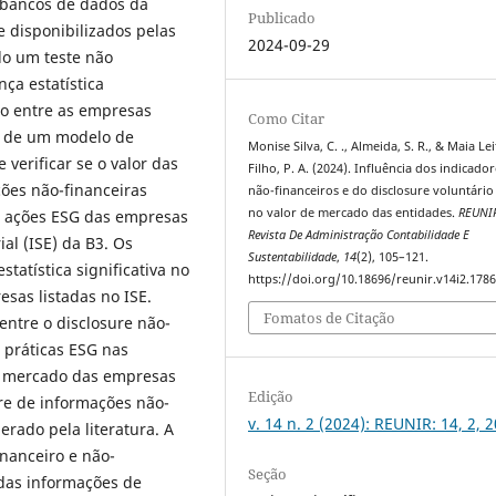
 bancos de dados da
Publicado
e disponibilizados pelas
2024-09-29
do um teste não
nça estatística
iro entre as empresas
Como Citar
se de um modelo de
Monise Silva, C. ., Almeida, S. R., & Maia Lei
 verificar se o valor das
Filho, P. A. (2024). Influência dos indicado
ões não-financeiras
não-financeiros e do disclosure voluntário
no valor de mercado das entidades.
REUNI
e ações ESG das empresas
Revista De Administração Contabilidade E
al (ISE) da B3. Os
Sustentabilidade
,
14
(2), 105–121.
tatística significativa no
https://doi.org/10.18696/reunir.v14i2.178
esas listadas no ISE.
Fomatos de Citação
ntre o disclosure não-
 práticas ESG nas
de mercado das empresas
Edição
ure de informações não-
v. 14 n. 2 (2024): REUNIR: 14, 2, 
erado pela literatura. A
inanceiro e não-
Seção
 das informações de