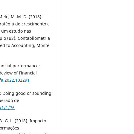
 Melo, M. M. D. (2018).
ratégia de crescimento e
: um estudo nas
ulo (B3). Contabilometria
lied to Accounting, Monte
nancial performance:
Review of Financial
rfa.2022.102291
G: Doing good or sounding
uperado de
/1/1/76
, W. G. L. (2018). Impacto
nformações