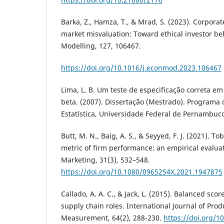
Barka, Z., Hamza, T., & Mrad, S. (2023). Corpora
market misvaluation: Toward ethical investor b
Modelling, 127, 106467.
https://doi.org/10.1016/j.econmod.2023.106467
Lima, L. B. Um teste de especificação correta e
beta. (2007). Dissertação (Mestrado). Program
Estatística, Universidade Federal de Pernambuco,
Butt, M. N., Baig, A. S., & Seyyed, F. J. (2021). T
metric of firm performance: an empirical evaluat
Marketing, 31(3), 532–548.
https://doi.org/10.1080/0965254X.2021.1947875
Callado, A. A. C., & Jack, L. (2015). Balanced sco
supply chain roles. International Journal of Pro
Measurement, 64(2), 288-230.
https://doi.org/1