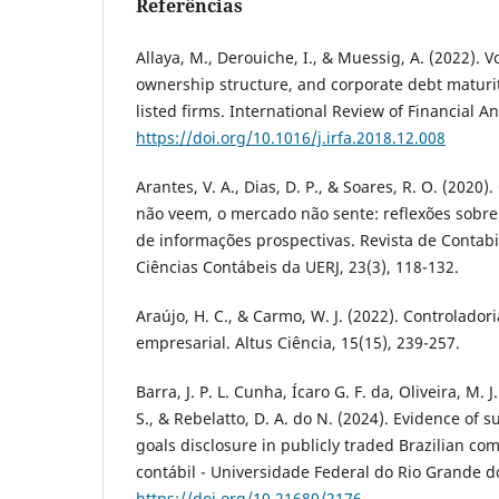
Referências
Allaya, M., Derouiche, I., & Muessig, A. (2022). V
ownership structure, and corporate debt maturit
listed firms. International Review of Financial An
https://doi.org/10.1016/j.irfa.2018.12.008
Arantes, V. A., Dias, D. P., & Soares, R. O. (2020)
não veem, o mercado não sente: reflexões sobre
de informações prospectivas. Revista de Conta
Ciências Contábeis da UERJ, 23(3), 118-132.
Araújo, H. C., & Carmo, W. J. (2022). Controladori
empresarial. Altus Ciência, 15(15), 239-257.
Barra, J. P. L. Cunha, Ícaro G. F. da, Oliveira, M. J
S., & Rebelatto, D. A. do N. (2024). Evidence of
goals disclosure in publicly traded Brazilian c
contábil - Universidade Federal do Rio Grande do
https://doi.org/10.21680/2176