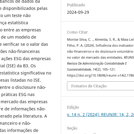
 bancos de dados da
Publicado
e disponibilizados pelas
2024-09-29
do um teste não
nça estatística
iro entre as empresas
Como Citar
se de um modelo de
Monise Silva, C. ., Almeida, S. R., & Maia Lei
 verificar se o valor das
Filho, P. A. (2024). Influência dos indicado
ões não-financeiras
não-financeiros e do disclosure voluntário
no valor de mercado das entidades.
REUNI
e ações ESG das empresas
Revista De Administração Contabilidade E
al (ISE) da B3. Os
Sustentabilidade
,
14
(2), 105–121.
tatística significativa no
https://doi.org/10.18696/reunir.v14i2.178
esas listadas no ISE.
Fomatos de Citação
ntre o disclosure não-
 práticas ESG nas
de mercado das empresas
Edição
ure de informações não-
v. 14 n. 2 (2024): REUNIR: 14, 2, 
erado pela literatura. A
inanceiro e não-
Seção
 das informações de