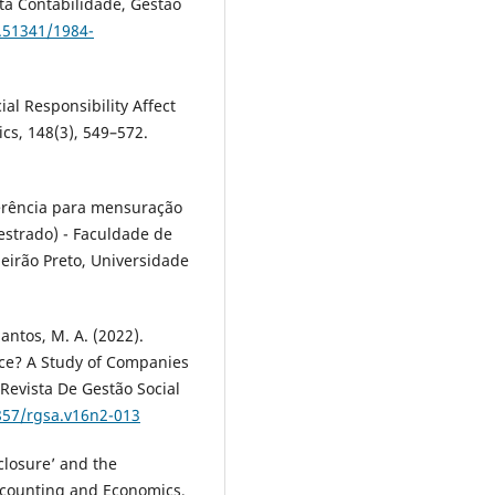
ta Contabilidade, Gestão
0.51341/1984-
cial Responsibility Affect
cs, 148(3), 549–572.
ferência para mensuração
estrado) - Faculdade de
eirão Preto, Universidade
 Santos, M. A. (2022).
ce? A Study of Companies
 Revista De Gestão Social
4857/rgsa.v16n2-013
sclosure’ and the
Accounting and Economics,