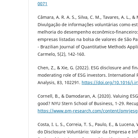
0071
Câmara, A. R. A. S., Silva, C. M., Tavares, A. L., &
Divulgação de informações voluntárias como est
melhoria do desempenho econômico-financeiro
empresas listadas na bolsa de valores de São Pa
- Brazilian Journal of Quantitative Methods App
Carmelo, 5(2), 142-160.
Chen, Z., & Xie, G. (2022). ESG disclosure and fi
moderating role of ESG investors. International 
Analysis, 83, 102291.
https://doi.org/10.1016/j.i
Cornell, B., & Damodaran, A. (2020). Valuing ES
good? NYU Stern School of Business, 1-29. Rec
https://www.pm-research.com/content/pmrjesg
Costa, I. L. S., Correia, T. S., Paulo, E., & Lucena
do Disclosure Voluntário: Valor da Empresa e I