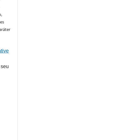
o
o,
ões
aráter
tive
 seu