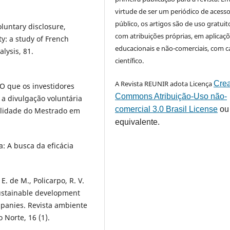
virtude de ser um periódico de acess
público, os artigos são de uso gratuit
oluntary disclosure,
com atribuições próprias, em aplicaç
y: a study of French
educacionais e não-comerciais, com c
alysis, 81.
científico.
A Revista REUNIR adota Licença
Crea
. O que os investidores
Commons Atribuição-Uso não-
 a divulgação voluntária
comercial 3.0 Brasil License
ou
bilidade do Mestrado em
equivalente.
a: A busca da eficácia
. E. de M., Policarpo, R. V.
 sustainable development
ompanies. Revista ambiente
 Norte, 16 (1).