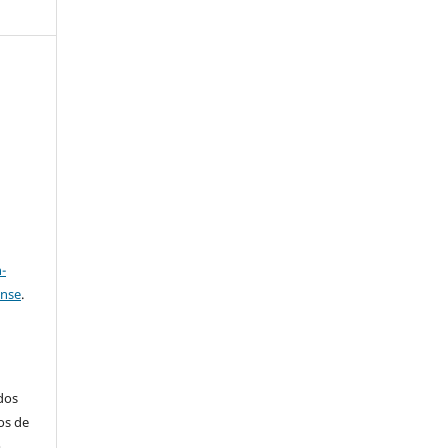
e
a
-
ense
.
ados
os de
m