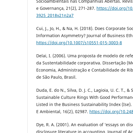
Socioambientais nas Companhias Abertas. Revis
e Governança, 21(2), 271-287.
https://doi.org/1
3925_2018v21n2a7
Cui, J., Jo, H., & Na, H. (2018). Does Corporate So
Information Asymmetry? Journal of Business Ethi
https://doi.org/10.1007/s10551-015-3003-8
Delai, I. (2006). Uma proposta de modelo de re
da Sustentabilidade corporativa. Dissertação (M
Economia, Administração e Contabilidade de Rib
de São Paulo, Brasil.
Duda, E. do N., Silva, D. J. C., Lagioia, U. C. T., &
Sustainable Culture Rings With Good Performan
Listed in the Business Sustainability Index (Ise).
E Ambiental, 16(2), 02987.
https://doi.org/10.2
Dye, R. A. (2001). An evaluation of ‘essays on di
disclosure literature in accounting. Journal of 