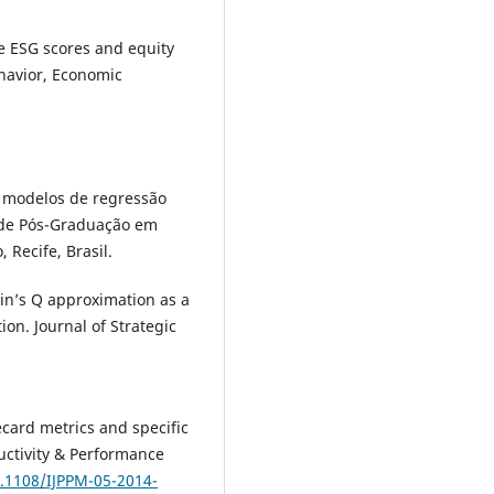
te ESG scores and equity
ehavior, Economic
m modelos de regressão
a de Pós-Graduação em
 Recife, Brasil.
obin’s Q approximation as a
ion. Journal of Strategic
recard metrics and specific
ductivity & Performance
0.1108/IJPPM-05-2014-