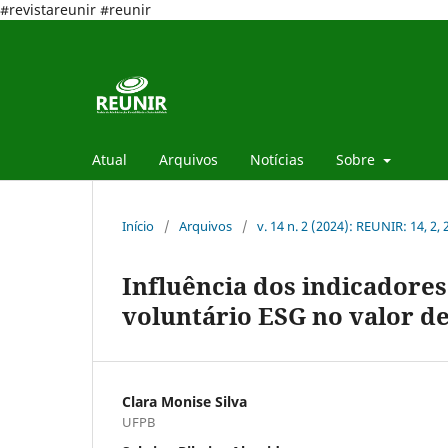
#revistareunir #reunir
Atual
Arquivos
Notícias
Sobre
Início
/
Arquivos
/
v. 14 n. 2 (2024): REUNIR: 14, 2,
Influência dos indicadores
voluntário ESG no valor d
Clara Monise Silva
UFPB