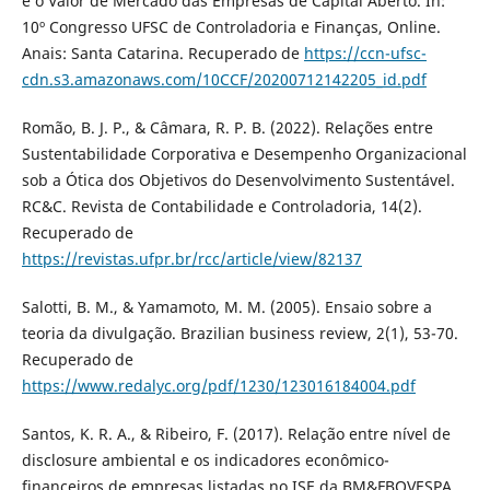
e o Valor de Mercado das Empresas de Capital Aberto. In:
10º Congresso UFSC de Controladoria e Finanças, Online.
Anais: Santa Catarina. Recuperado de
https://ccn-ufsc-
cdn.s3.amazonaws.com/10CCF/20200712142205_id.pdf
Romão, B. J. P., & Câmara, R. P. B. (2022). Relações entre
Sustentabilidade Corporativa e Desempenho Organizacional
sob a Ótica dos Objetivos do Desenvolvimento Sustentável.
RC&C. Revista de Contabilidade e Controladoria, 14(2).
Recuperado de
https://revistas.ufpr.br/rcc/article/view/82137
Salotti, B. M., & Yamamoto, M. M. (2005). Ensaio sobre a
teoria da divulgação. Brazilian business review, 2(1), 53-70.
Recuperado de
https://www.redalyc.org/pdf/1230/123016184004.pdf
Santos, K. R. A., & Ribeiro, F. (2017). Relação entre nível de
disclosure ambiental e os indicadores econômico-
financeiros de empresas listadas no ISE da BM&FBOVESPA.