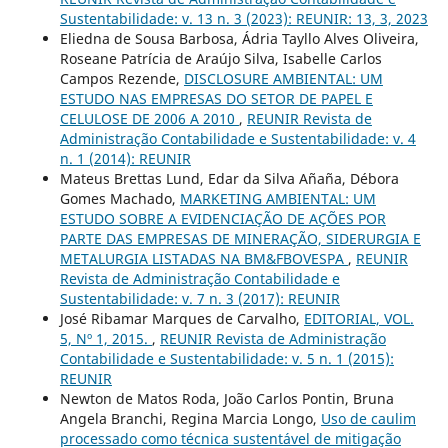
Sustentabilidade: v. 13 n. 3 (2023): REUNIR: 13, 3, 2023
Eliedna de Sousa Barbosa, Ádria Tayllo Alves Oliveira,
Roseane Patrícia de Araújo Silva, Isabelle Carlos
Campos Rezende,
DISCLOSURE AMBIENTAL: UM
ESTUDO NAS EMPRESAS DO SETOR DE PAPEL E
CELULOSE DE 2006 A 2010
,
REUNIR Revista de
Administração Contabilidade e Sustentabilidade: v. 4
n. 1 (2014): REUNIR
Mateus Brettas Lund, Edar da Silva Añaña, Débora
Gomes Machado,
MARKETING AMBIENTAL: UM
ESTUDO SOBRE A EVIDENCIAÇÃO DE AÇÕES POR
PARTE DAS EMPRESAS DE MINERAÇÃO, SIDERURGIA E
METALURGIA LISTADAS NA BM&FBOVESPA
,
REUNIR
Revista de Administração Contabilidade e
Sustentabilidade: v. 7 n. 3 (2017): REUNIR
José Ribamar Marques de Carvalho,
EDITORIAL, VOL.
5, Nº 1, 2015.
,
REUNIR Revista de Administração
Contabilidade e Sustentabilidade: v. 5 n. 1 (2015):
REUNIR
Newton de Matos Roda, João Carlos Pontin, Bruna
Angela Branchi, Regina Marcia Longo,
Uso de caulim
processado como técnica sustentável de mitigação