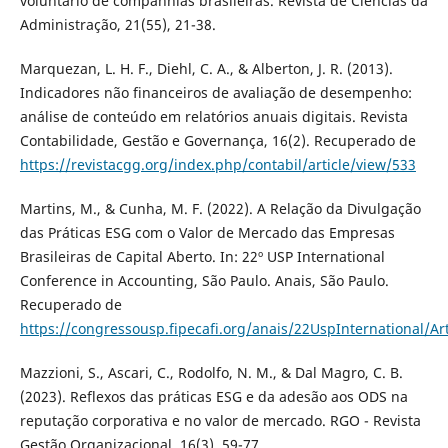
voluntário de companhias brasileiras. Revista de Ciências da
Administração, 21(55), 21-38.
Marquezan, L. H. F., Diehl, C. A., & Alberton, J. R. (2013).
Indicadores não financeiros de avaliação de desempenho:
análise de conteúdo em relatórios anuais digitais. Revista
Contabilidade, Gestão e Governança, 16(2). Recuperado de
https://revistacgg.org/index.php/contabil/article/view/533
Martins, M., & Cunha, M. F. (2022). A Relação da Divulgação
das Práticas ESG com o Valor de Mercado das Empresas
Brasileiras de Capital Aberto. In: 22º USP International
Conference in Accounting, São Paulo. Anais, São Paulo.
Recuperado de
https://congressousp.fipecafi.org/anais/22UspInternational/A
Mazzioni, S., Ascari, C., Rodolfo, N. M., & Dal Magro, C. B.
(2023). Reflexos das práticas ESG e da adesão aos ODS na
reputação corporativa e no valor de mercado. RGO - Revista
Gestão Organizacional, 16(3), 59-77.