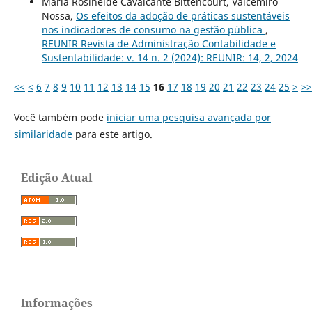
Maria Rosineide Cavalcante Bittencourt, Valcemiro
Nossa,
Os efeitos da adoção de práticas sustentáveis
nos indicadores de consumo na gestão pública
,
REUNIR Revista de Administração Contabilidade e
Sustentabilidade: v. 14 n. 2 (2024): REUNIR: 14, 2, 2024
<<
<
6
7
8
9
10
11
12
13
14
15
16
17
18
19
20
21
22
23
24
25
>
>>
Você também pode
iniciar uma pesquisa avançada por
similaridade
para este artigo.
Edição Atual
Informações