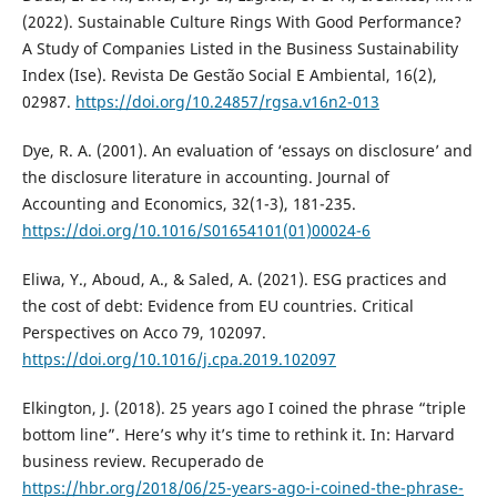
(2022). Sustainable Culture Rings With Good Performance?
A Study of Companies Listed in the Business Sustainability
Index (Ise). Revista De Gestão Social E Ambiental, 16(2),
02987.
https://doi.org/10.24857/rgsa.v16n2-013
Dye, R. A. (2001). An evaluation of ‘essays on disclosure’ and
the disclosure literature in accounting. Journal of
Accounting and Economics, 32(1-3), 181-235.
https://doi.org/10.1016/S01654101(01)00024-6
Eliwa, Y., Aboud, A., & Saled, A. (2021). ESG practices and
the cost of debt: Evidence from EU countries. Critical
Perspectives on Acco 79, 102097.
https://doi.org/10.1016/j.cpa.2019.102097
Elkington, J. (2018). 25 years ago I coined the phrase “triple
bottom line”. Here’s why it’s time to rethink it. In: Harvard
business review. Recuperado de
https://hbr.org/2018/06/25-years-ago-i-coined-the-phrase-