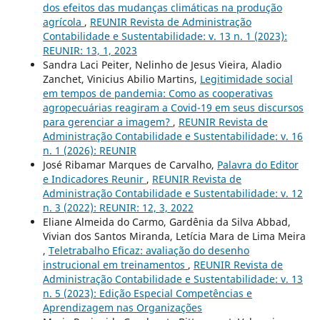
dos efeitos das mudanças climáticas na produção
agrícola
,
REUNIR Revista de Administração
Contabilidade e Sustentabilidade: v. 13 n. 1 (2023):
REUNIR: 13, 1, 2023
Sandra Laci Peiter, Nelinho de Jesus Vieira, Aladio
Zanchet, Vinicius Abilio Martins,
Legitimidade social
em tempos de pandemia: Como as cooperativas
agropecuárias reagiram a Covid-19 em seus discursos
para gerenciar a imagem?
,
REUNIR Revista de
Administração Contabilidade e Sustentabilidade: v. 16
n. 1 (2026): REUNIR
José Ribamar Marques de Carvalho,
Palavra do Editor
e Indicadores Reunir
,
REUNIR Revista de
Administração Contabilidade e Sustentabilidade: v. 12
n. 3 (2022): REUNIR: 12, 3, 2022
Eliane Almeida do Carmo, Gardênia da Silva Abbad,
Vivian dos Santos Miranda, Letícia Mara de Lima Meira
,
Teletrabalho Eficaz: avaliação do desenho
instrucional em treinamentos
,
REUNIR Revista de
Administração Contabilidade e Sustentabilidade: v. 13
n. 5 (2023): Edição Especial Competências e
Aprendizagem nas Organizações