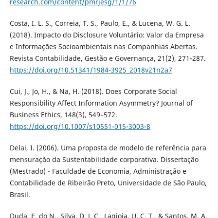
research.com/content/pmrjesg/1/1/76
Costa, I. L. S., Correia, T. S., Paulo, E., & Lucena, W. G. L.
(2018). Impacto do Disclosure Voluntário: Valor da Empresa
e Informações Socioambientais nas Companhias Abertas.
Revista Contabilidade, Gestão e Governança, 21(2), 271-287.
https://doi.org/10.51341/1984-3925_2018v21n2a7
Cui, J., Jo, H., & Na, H. (2018). Does Corporate Social
Responsibility Affect Information Asymmetry? Journal of
Business Ethics, 148(3), 549–572.
https://doi.org/10.1007/s10551-015-3003-8
Delai, I. (2006). Uma proposta de modelo de referência para
mensuração da Sustentabilidade corporativa. Dissertação
(Mestrado) - Faculdade de Economia, Administração e
Contabilidade de Ribeirão Preto, Universidade de São Paulo,
Brasil.
Duda, E. do N., Silva, D. J. C., Lagioia, U. C. T., & Santos, M. A.