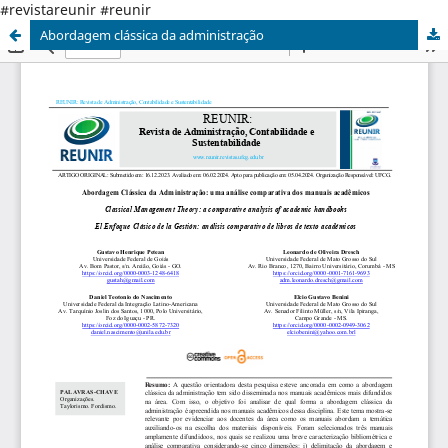
#revistareunir #reunir
Abordagem clássica da administração