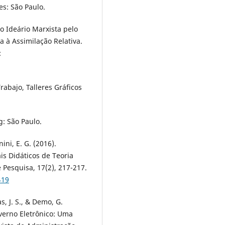
s: São Paulo.
do Ideário Marxista pelo
 à Assimilação Relativa.
:
Trabajo, Talleres Gráficos
g: São Paulo.
nini, E. G. (2016).
s Didáticos de Teoria
 Pesquisa, 17(2), 217-217.
419
as, J. S., & Demo, G.
overno Eletrônico: Uma