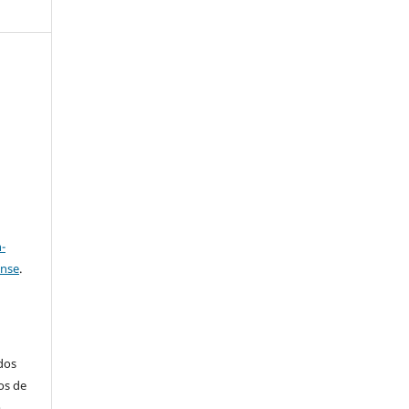
e
a
-
ense
.
ados
os de
m