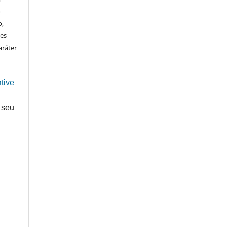
o
o,
ões
aráter
tive
 seu