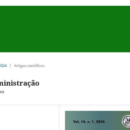
 2024
/
Artigos científicos
ministração
os