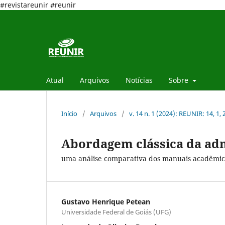
#revistareunir #reunir
Atual
Arquivos
Notícias
Sobre
Início
/
Arquivos
/
v. 14 n. 1 (2024): REUNIR: 14, 1,
Abordagem clássica da ad
uma análise comparativa dos manuais acadêmic
Gustavo Henrique Petean
Universidade Federal de Goiás (UFG)