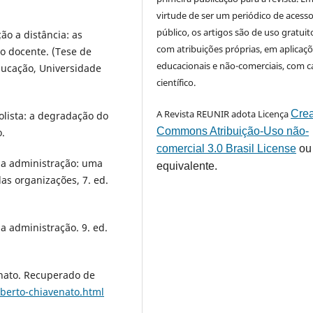
virtude de ser um periódico de acess
público, os artigos são de uso gratuit
ção a distância: as
com atribuições próprias, em aplicaç
o docente. (Tese de
educacionais e não-comerciais, com c
ucação, Universidade
científico.
A Revista REUNIR adota Licença
Crea
olista: a degradação do
Commons Atribuição-Uso não-
o.
comercial 3.0 Brasil License
ou
 da administração: uma
equivalente.
s organizações, 7. ed.
da administração. 9. ed.
venato. Recuperado de
lberto-chiavenato.html