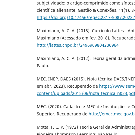
subjetividade: o artigo-comprimido como sínte
científica alienante. Gestão & Conexões, 11(1), 8
https://doi.org/10.47456/regec.2317-5087.2022.
Maximiano, A. C. A. (2018). Currículo Lattes - A
Maximiano (Acessado em fev. 2018). Recuperad
http://lattes.cnpq.br/2496969804206964
Maximiano, A. C. A. (2012). Teoria geral da admin
Paulo.
MEC. INEP. DAES (2015). Nota técnica DAES/INEP
em abr. 2023). Recuperado de
https://www.sem
content/uploads/2015/06/nota_tecnica_n023.pd
MEC. (2020). Cadastro e-MEC de Instituições e 
Superior. Recuperado de
http://emec.mec.gov.b
Motta, F. C. P. (1972) Teoria Geral da Administr
Pioneira Thompson Learning: São Paulo.