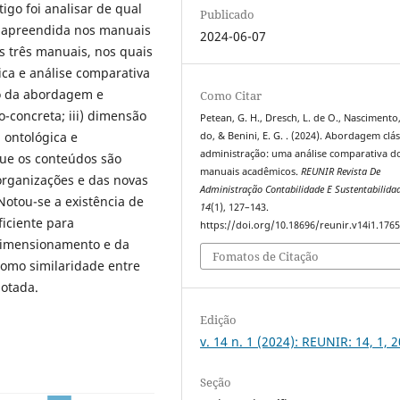
tigo foi analisar de qual
Publicado
é apreendida nos manuais
2024-06-07
s três manuais, nos quais
ica e análise comparativa
ão da abordagem e
Como Citar
o-concreta; iii) dimensão
Petean, G. H., Dresch, L. de O., Nascimento,
, ontológica e
do, & Benini, E. G. . (2024). Abordagem clás
administração: uma análise comparativa d
 que os conteúdos são
manuais acadêmicos.
REUNIR Revista De
organizações e das novas
Administração Contabilidade E Sustentabilida
Notou-se a existência de
14
(1), 127–143.
ficiente para
https://doi.org/10.18696/reunir.v14i1.176
dimensionamento e da
Fomatos de Citação
 como similaridade entre
dotada.
Edição
v. 14 n. 1 (2024): REUNIR: 14, 1, 
Seção