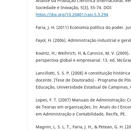
Análise da Produção Científica Internacional. Re
Sociedade e Inovação, 5(3), 55-74. DOI:
https://doi.org/10.20401/rasi.5.3.294
Faria, J. H. (2011) Economia política do poder. Ju
Fayol, H. (2006). Administração industrial e geral
Koontz, H.; Weihrich, H. & Cannice, M. V. (2009)
perspectiva global e empresarial. 13. ed. McGraw
Lancillotti, S. S. P. (2008) A constituição históri
docente. (Tese de Doutorado) - Programa de P
Educação, Universidade Estadual de Campinas, 
Lopes, F. T. (2007) Manuais de Administração: C
de Teorias em organizações. In: Anais do I Enco
em Administração e Contabilidade, Recife, PE.
Magnin, L. S. L. T., Faria, J. H., & Petean, G. H. (2