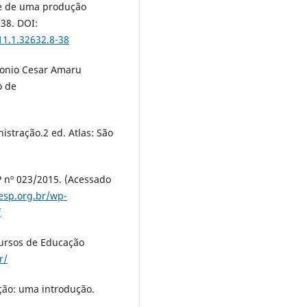
se de uma produção
-38. DOI:
11.1.32632.8-38
ntonio Cesar Amaru
o de
istração.2 ed. Atlas: São
 nº 023/2015. (Acessado
esp.org.br/wp-
f
Cursos de Educação
r/
ação: uma introdução.