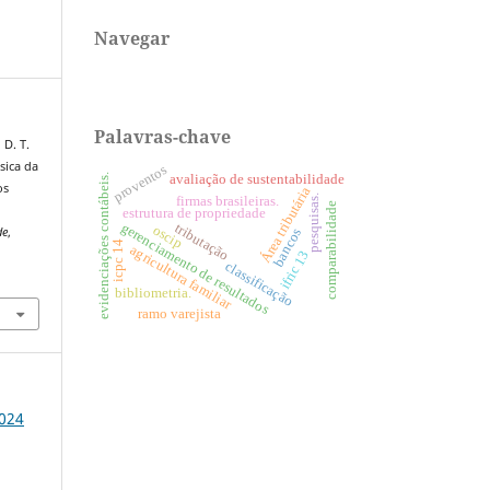
Navegar
Palavras-chave
 D. T.
sica da
proventos
evidenciações contábeis.
avaliação de sustentabilidade
os
Área tributária
pesquisas.
firmas brasileiras.
comparabilidade
estrutura de propriedade
gerenciamento de resultados
tributação
oscip
de
,
bancos
icpc 14
agricultura familiar
ifric 13
classificação
5
bibliometria.
ramo varejista
2024