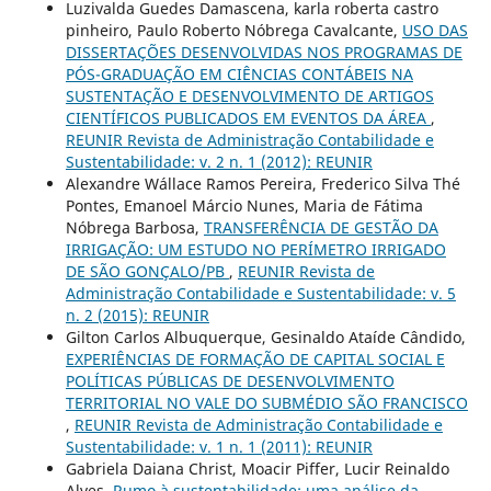
Luzivalda Guedes Damascena, karla roberta castro
pinheiro, Paulo Roberto Nóbrega Cavalcante,
USO DAS
DISSERTAÇÕES DESENVOLVIDAS NOS PROGRAMAS DE
PÓS-GRADUAÇÃO EM CIÊNCIAS CONTÁBEIS NA
SUSTENTAÇÃO E DESENVOLVIMENTO DE ARTIGOS
CIENTÍFICOS PUBLICADOS EM EVENTOS DA ÁREA
,
REUNIR Revista de Administração Contabilidade e
Sustentabilidade: v. 2 n. 1 (2012): REUNIR
Alexandre Wállace Ramos Pereira, Frederico Silva Thé
Pontes, Emanoel Márcio Nunes, Maria de Fátima
Nóbrega Barbosa,
TRANSFERÊNCIA DE GESTÃO DA
IRRIGAÇÃO: UM ESTUDO NO PERÍMETRO IRRIGADO
DE SÃO GONÇALO/PB
,
REUNIR Revista de
Administração Contabilidade e Sustentabilidade: v. 5
n. 2 (2015): REUNIR
Gilton Carlos Albuquerque, Gesinaldo Ataíde Cândido,
EXPERIÊNCIAS DE FORMAÇÃO DE CAPITAL SOCIAL E
POLÍTICAS PÚBLICAS DE DESENVOLVIMENTO
TERRITORIAL NO VALE DO SUBMÉDIO SÃO FRANCISCO
,
REUNIR Revista de Administração Contabilidade e
Sustentabilidade: v. 1 n. 1 (2011): REUNIR
Gabriela Daiana Christ, Moacir Piffer, Lucir Reinaldo
Alves,
Rumo à sustentabilidade: uma análise da