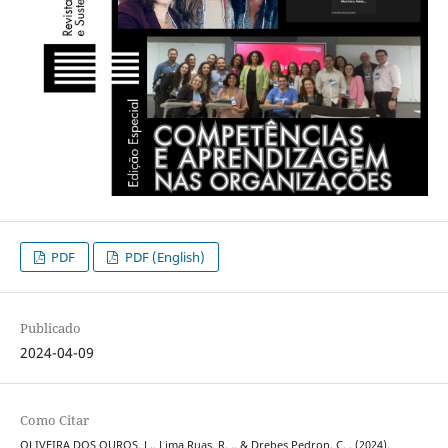
PDF
PDF (English)
Publicado
2024-04-09
Como Citar
OLIVEIRA DOS OUROS, L., Lima Ruas, R. ., & Drebes Pedron, C. . (2024).