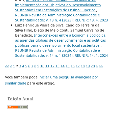
implementação dos Objetivos do Desenvolvimento
Sustentável em Instituições de Ensino Superior
,
REUNIR Revista de Administração Contabilidade e
Sustentabilidade: v. 13 n. 4 (2023): REUNIR: 13, 4, 2023
Luiz Henrique Vieira da Silva, Cândido Ferreira da
Silva Filho, Diego de Melo Conti, Samuel Carvalho de
Benedicto,
Interconexões entre a Economia Ecológica,
as agendas globais de desenvolvimento e as políticas
públicas para o desenvolvimento local sustentável
,
REUNIR Revista de Administração Contabilidade e
Sustentabilidade: v. 14 n. 1 (2024): REUNIR: 14, 1, 2024
<<
<
1
2
3
4
5
6
7
8
9
10
11
12
13
14
15
16
17
18
19
20
>
>>
Você também pode
iniciar uma pesquisa avançada por
similaridade
para este artigo.
Edição Atual