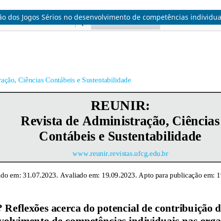
ição dos Jogos Sérios no desenvolvimento de competências individu