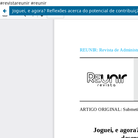
#revistareunir #reunir
Joguei, e agora? Reflexões acerca do potencial de contribu