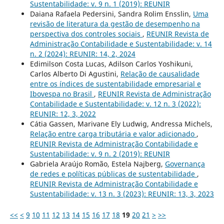
Sustentabilidade: v. 9 n. 1 (2019): REUNIR
Daiana Rafaela Pedersini, Sandra Rolim Ensslin,
Uma
revisão de literatura da gestão de desempenho na
perspectiva dos controles sociais
,
REUNIR Revista de
Administração Contabilidade e Sustentabilidade: v. 14
n. 2 (2024): REUNIR: 14, 2, 2024
Edimilson Costa Lucas, Adilson Carlos Yoshikuni,
Carlos Alberto Di Agustini,
Relação de causalidade
entre os índices de sustentabilidade empresarial e
Ibovespa no Brasil
,
REUNIR Revista de Administração
Contabilidade e Sustentabilidade: v. 12 n. 3 (2022):
REUNIR: 12, 3, 2022
Cátia Gassen, Marivane Ely Ludwig, Andressa Michels,
Relação entre carga tributária e valor adicionado
,
REUNIR Revista de Administração Contabilidade e
Sustentabilidade: v. 9 n. 2 (2019): REUNIR
Gabriela Araújo Romão, Estela Najberg,
Governança
de redes e políticas públicas de sustentabilidade
,
REUNIR Revista de Administração Contabilidade e
Sustentabilidade: v. 13 n. 3 (2023): REUNIR: 13, 3, 2023
<<
<
9
10
11
12
13
14
15
16
17
18
19
20
21
>
>>