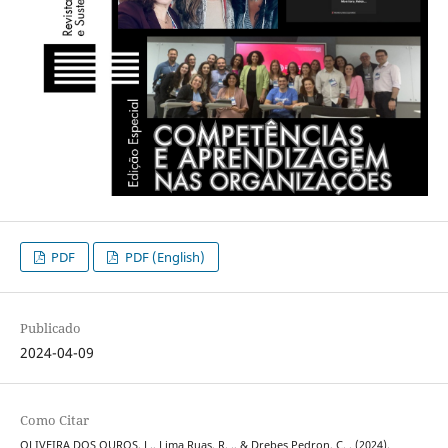
PDF
PDF (English)
Publicado
2024-04-09
Como Citar
OLIVEIRA DOS OUROS, L., Lima Ruas, R. ., & Drebes Pedron, C. . (2024).