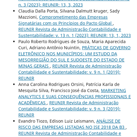
n. 3 (2023): REUNIR: 13, 3, 2023
Claudia Dalla Porta, Silvana Dalmutt kruger, Sady
Mazzioni,
Comprometimento das Empresas
Signatárias com os Princípios do Pacto Global
,
REUNIR Revista de Administração Contabilidade e
Sustentabilidade: v. 13 n. 1 (2023): REUNIR: 13, 1, 2023
Paulo Roberto Rodrigues de Souza, Maria Aparecida
Curi, Adriano Antônio Nuintin,
PRÁTICAS DE GOVERNO
ELETRÔNICO NOS MUNICÍPIOS: UM ESTUDO DA
MESORREGIÃO DO SUL E SUDOESTE DO ESTADO DE
MINAS GERAIS
,
REUNIR Revista de Administração
Contabilidade e Sustentabilidade: v. 9 n. 1 (2019):
REUNIR
Anna Carolina Rodrigues Orsini, Patrícia Karla de
Mesquita Silva, Francisco José da Costa,
MARKETING
ANALYTICS E SUAS CONSEQUÊNCIAS PROFISSIONAIS E
ACADÊMICAS
,
REUNIR Revista de Administração
Contabilidade e Sustentabilidade: v. 9 n. 3 (2019):
REUNIR
Evandro Tiozo, Edison Luiz Leismann,
ANÁLISE DE
RISCO DAS EMPRESAS LISTADAS NO ISE 2018 DA B3
,
REUNIR Revista de Administração Contabilidade e