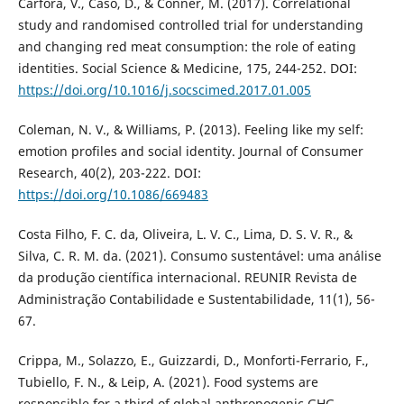
Carfora, V., Caso, D., & Conner, M. (2017). Correlational
study and randomised controlled trial for understanding
and changing red meat consumption: the role of eating
identities. Social Science & Medicine, 175, 244-252. DOI:
https://doi.org/10.1016/j.socscimed.2017.01.005
Coleman, N. V., & Williams, P. (2013). Feeling like my self:
emotion profiles and social identity. Journal of Consumer
Research, 40(2), 203-222. DOI:
https://doi.org/10.1086/669483
Costa Filho, F. C. da, Oliveira, L. V. C., Lima, D. S. V. R., &
Silva, C. R. M. da. (2021). Consumo sustentável: uma análise
da produção científica internacional. REUNIR Revista de
Administração Contabilidade e Sustentabilidade, 11(1), 56-
67.
Crippa, M., Solazzo, E., Guizzardi, D., Monforti-Ferrario, F.,
Tubiello, F. N., & Leip, A. (2021). Food systems are
responsible for a third of global anthropogenic GHG