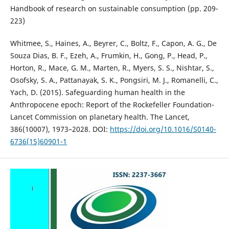
Handbook of research on sustainable consumption (pp. 209-
223)
Whitmee, S., Haines, A., Beyrer, C., Boltz, F., Capon, A. G., De
Souza Dias, B. F., Ezeh, A., Frumkin, H., Gong, P., Head, P.,
Horton, R., Mace, G. M., Marten, R., Myers, S. S., Nishtar, S.,
Osofsky, S. A., Pattanayak, S. K., Pongsiri, M. J., Romanelli, C.,
Yach, D. (2015). Safeguarding human health in the
Anthropocene epoch: Report of the Rockefeller Foundation-
Lancet Commission on planetary health. The Lancet,
386(10007), 1973–2028. DOI:
https://doi.org/10.1016/S0140-
6736(15)60901-1