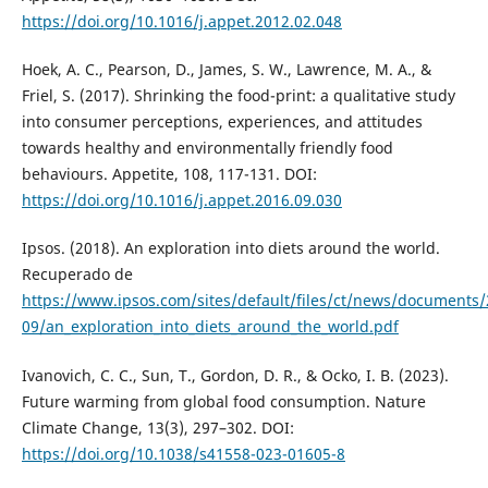
https://doi.org/10.1016/j.appet.2012.02.048
Hoek, A. C., Pearson, D., James, S. W., Lawrence, M. A., &
Friel, S. (2017). Shrinking the food-print: a qualitative study
into consumer perceptions, experiences, and attitudes
towards healthy and environmentally friendly food
behaviours. Appetite, 108, 117-131. DOI:
https://doi.org/10.1016/j.appet.2016.09.030
Ipsos. (2018). An exploration into diets around the world.
Recuperado de
https://www.ipsos.com/sites/default/files/ct/news/documents/
09/an_exploration_into_diets_around_the_world.pdf
Ivanovich, C. C., Sun, T., Gordon, D. R., & Ocko, I. B. (2023).
Future warming from global food consumption. Nature
Climate Change, 13(3), 297–302. DOI:
https://doi.org/10.1038/s41558-023-01605-8