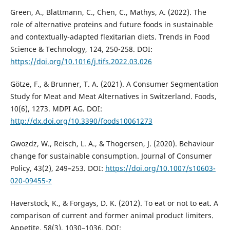
Green, A., Blattmann, C., Chen, C., Mathys, A. (2022). The
role of alternative proteins and future foods in sustainable
and contextually-adapted flexitarian diets. Trends in Food
Science & Technology, 124, 250-258. DOI:
https://doi.org/10.1016/j.tifs.2022.03.026
Götze, F., & Brunner, T. A. (2021). A Consumer Segmentation
Study for Meat and Meat Alternatives in Switzerland. Foods,
10(6), 1273. MDPI AG. DOI:
http://dx.doi.org/10.3390/foods10061273
Gwozdz, W., Reisch, L. A., & Thogersen, J. (2020). Behaviour
change for sustainable consumption. Journal of Consumer
Policy, 43(2), 249–253. DOI:
https://doi.org/10.1007/s10603-
020-09455-z
Haverstock, K., & Forgays, D. K. (2012). To eat or not to eat. A
comparison of current and former animal product limiters.
Appetite, 58(3), 1030–1036. DOI: