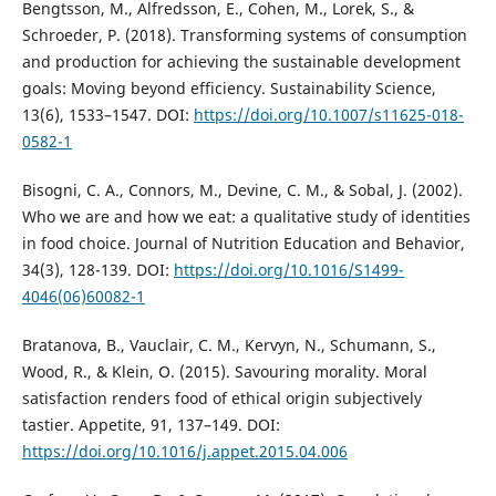
Bengtsson, M., Alfredsson, E., Cohen, M., Lorek, S., &
Schroeder, P. (2018). Transforming systems of consumption
and production for achieving the sustainable development
goals: Moving beyond efficiency. Sustainability Science,
13(6), 1533–1547. DOI:
https://doi.org/10.1007/s11625-018-
0582-1
Bisogni, C. A., Connors, M., Devine, C. M., & Sobal, J. (2002).
Who we are and how we eat: a qualitative study of identities
in food choice. Journal of Nutrition Education and Behavior,
34(3), 128-139. DOI:
https://doi.org/10.1016/S1499-
4046(06)60082-1
Bratanova, B., Vauclair, C. M., Kervyn, N., Schumann, S.,
Wood, R., & Klein, O. (2015). Savouring morality. Moral
satisfaction renders food of ethical origin subjectively
tastier. Appetite, 91, 137–149. DOI:
https://doi.org/10.1016/j.appet.2015.04.006