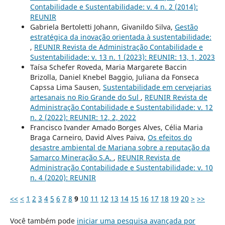
Contabilidade e Sustentabilidade: v. 4 n. 2 (2014):
REUNIR
Gabriela Bertoletti Johann, Givanildo Silva,
Gestão
estratégica da inovação orientada à sustentabilidade:
,
REUNIR Revista de Administração Contabilidade e
Sustentabilidade: v. 13 n. 1 (2023): REUNIR: 13, 1, 2023
Taísa Schefer Roveda, Maria Margarete Baccin
Brizolla, Daniel Knebel Baggio, Juliana da Fonseca
Capssa Lima Sausen,
Sustentabilidade em cervejarias
artesanais no Rio Grande do Sul
,
REUNIR Revista de
Administração Contabilidade e Sustentabilidade: v. 12
n. 2 (2022): REUNIR: 12, 2, 2022
Francisco Ivander Amado Borges Alves, Célia Maria
Braga Carneiro, David Alves Paiva,
Os efeitos do
desastre ambiental de Mariana sobre a reputação da
Samarco Mineração S.A.
,
REUNIR Revista de
Administração Contabilidade e Sustentabilidade: v. 10
n. 4 (2020): REUNIR
<<
<
1
2
3
4
5
6
7
8
9
10
11
12
13
14
15
16
17
18
19
20
>
>>
Você também pode
iniciar uma pesquisa avançada por