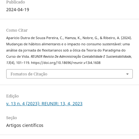
Publicado
2024-04-19
Como Citar
Aparicio Dutra de Souza Pereira, C., Hamza, K., Nobre, G., & Ribeiro, A. (2024).
Mudanças de hábitos alimentares e o impacto no consumo sustentável: uma
análise da jornada de flexitarianos sob a ótica da Teoria do Paradigma do
Curso de Vida.
REUNIR Revista De Administração Contabilidade E Sustentabilidade
,
13
(4), 101–119. https://doi.org/10.18696/reunir.v13i4.1608
Fomatos de Citação
Edição
v. 13 n. 4 (2023): REUNIR: 13, 4, 2023
Seção
Artigos científicos