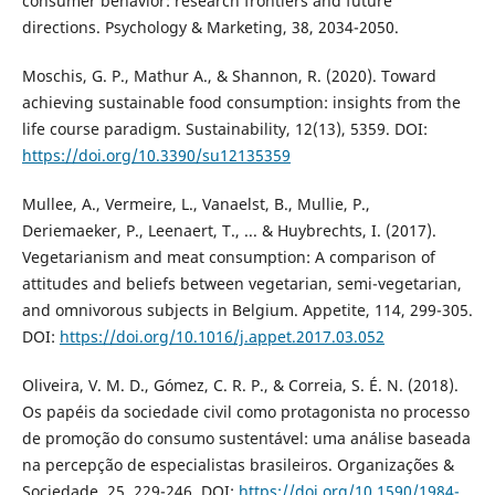
consumer behavior: research frontiers and future
directions. Psychology & Marketing, 38, 2034-2050.
Moschis, G. P., Mathur A., & Shannon, R. (2020). Toward
achieving sustainable food consumption: insights from the
life course paradigm. Sustainability, 12(13), 5359. DOI:
https://doi.org/10.3390/su12135359
Mullee, A., Vermeire, L., Vanaelst, B., Mullie, P.,
Deriemaeker, P., Leenaert, T., ... & Huybrechts, I. (2017).
Vegetarianism and meat consumption: A comparison of
attitudes and beliefs between vegetarian, semi-vegetarian,
and omnivorous subjects in Belgium. Appetite, 114, 299-305.
DOI:
https://doi.org/10.1016/j.appet.2017.03.052
Oliveira, V. M. D., Gómez, C. R. P., & Correia, S. É. N. (2018).
Os papéis da sociedade civil como protagonista no processo
de promoção do consumo sustentável: uma análise baseada
na percepção de especialistas brasileiros. Organizações &
Sociedade, 25, 229-246. DOI:
https://doi.org/10.1590/1984-