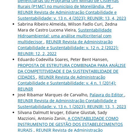
beneficiárias do Programa Um Milhão de Cisternas
Rurais (P1MC) no município de Moreilândia, PE
,
REUNIR Revista de Administração Contabilidade e
Sustentabilidade: v. 13 n. 4 (2023): REUNIR: 13, 4, 2023
Sabrina Ribeiro Almeida, Wilson Fadlo Curi, Zedna
Mara de Castro Lucena Vieira,
Sustentabilidade
Hidroambiental: uma análise multicriterial com
multidecisor
,
REUNIR Revista de Administração
Contabilidade e Sustentabilidade: v. 12 n. 2 (2022):
REUNIR: 12, 2, 2022
Eduardo Codevilla Soares, Peter Bent Hansen,
PROPOSTA DE ESTRUTURA COMBINADA PARA ANÁLISE
DA COMPETITIVIDADE E DA SUSTENTABILIDADE DE
CIDADES
,
REUNIR Revista de Administração
Contabilidade e Sustentabilidade: v. 4 n. 1 (2014):
REUNIR
José Ribamar Marques de Carvalho,
Palavra do Editor
,
REUNIR Revista de Administração Contabilidade e
Sustentabilidade: v. 13 n. 1 (2023): REUNIR: 13, 1, 2023
Silvana Dalmutt kruger, Ediane Glustak, Sady
Mazzioni, Antonio Zanin,
A CONTABILIDADE COMO
INSTRUMENTO DE GESTÃO DOS ESTABELECIMENTOS
RURAIS
,
REUNIR Revista de Administração