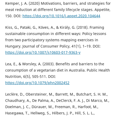
Kemper, J. A. (2020) Motivations, barriers, and strategies for
meat reduction at different family lifecycle stages. Appetite,
150. DOI:
https://doi.org/10.1016/j.appet.2020.104644
Kiss, G., Pataki, G., Köves, A., & Király, G. (2018). Framing
sustainable consumption in different ways: Policy lessons
from two participatory systems mapping exercises in
Hungary. Journal of Consumer Policy, 41(1), 1–19. DOI:
https://doi.org/10.1007/s10603-017-9363-y
Lea, E., & Worsley, A. (2003). Benefits and barriers to the
consumption of a vegetarian diet in Australia. Public Health
Nutrition, 6(5), 505-511. DOI:
https://doi.org/10.1079/phn2002452
Leclère, D., Obersteiner, M., Barrett, M., Butchart, S. H. M.,
Chaudhary, A., De Palma, A., DeClerck, F. A. J., Di Marco, M.,
Doelman, J. C., Dürauer, M., Freeman, R., Harfoot, M.,
Hasegawa, T., Hellweg, S., Hilbers, J. P., Hill, S. L. L.,