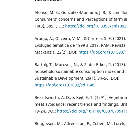
Alonso, M. E., González-Montaña, J. R., & Lomillos
Consumers’ concerns and Perceptions of farm an
10(3), 385. DOI:
https://doi.org/10.3390/ani100
Araújo, A., Oliveira, V. M., & Correia, S. E. (202
Evolução temática de 1999 a 2019. RAM. Revista
Mackenzie, 22(2). DOI:
https://doi.org/10.159
Bartolj, T., Murovec, N., & Slabe-Erker, R. (2018
household sustainable consumption index and it
Sustainable Development, 26(1), 34–50. DOI:
https://doi.org/10.1002/sd.1689
Beardsworth, A. D., & Keil, E. T. (1991). Vegeta
meat avoidance: recent trends and findings. Brit
19-24. DOI:
https://doi.org/10.1108/000707091
Bengtsson, M., Alfredsson, E., Cohen, M., Lorek, 