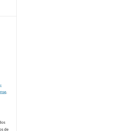
e
a
-
ense
.
ados
os de