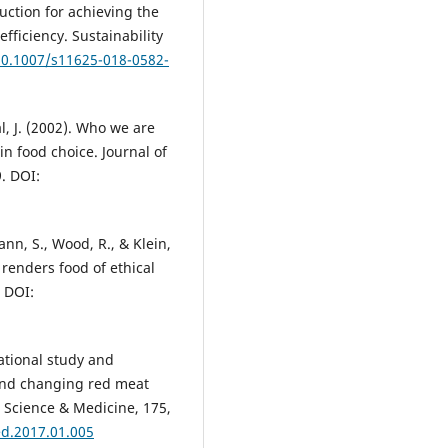
ction for achieving the
ficiency. Sustainability
/10.1007/s11625-018-0582-
l, J. (2002). Who we are
in food choice. Journal of
. DOI:
ann, S., Wood, R., & Klein,
 renders food of ethical
. DOI:
lational study and
 and changing red meat
l Science & Medicine, 175,
ed.2017.01.005