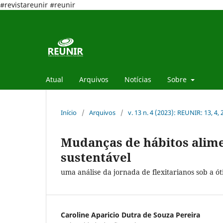
#revistareunir #reunir
Atual
Arquivos
Notícias
Sobre
Início
/
Arquivos
/
v. 13 n. 4 (2023): REUNIR: 13, 4,
Mudanças de hábitos alim
sustentável
uma análise da jornada de flexitarianos sob a ó
Caroline Aparicio Dutra de Souza Pereira