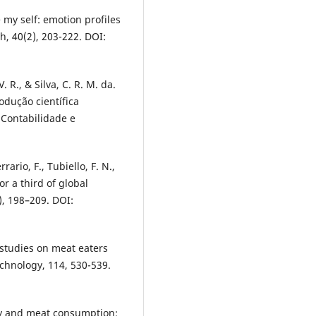
e my self: emotion profiles
h, 40(2), 203-222. DOI:
V. R., & Silva, C. R. M. da.
odução científica
 Contabilidade e
rario, F., Tubiello, F. N.,
or a third of global
, 198–209. DOI:
 studies on meat eaters
chnology, 114, 530-539.
ity and meat consumption: