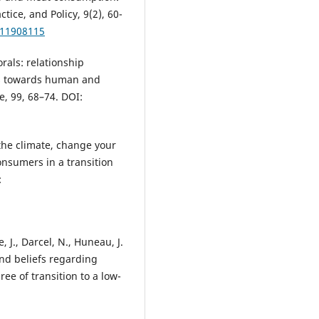
ctice, and Policy, 9(2), 60-
.11908115
rals: relationship
s towards human and
, 99, 68–74. DOI:
p the climate, change your
onsumers in a transition
:
, J., Darcel, N., Huneau, J.
 and beliefs regarding
ee of transition to a low-