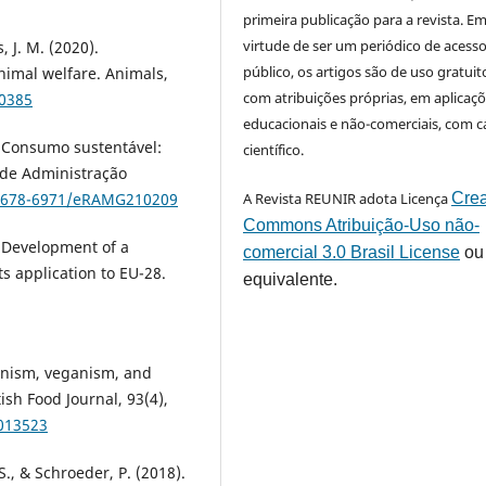
primeira publicação para a revista. E
virtude de ser um periódico de acess
, J. M. (2020).
público, os artigos são de uso gratuit
imal welfare. Animals,
com atribuições próprias, em aplicaç
30385
educacionais e não-comerciais, com c
1). Consumo sustentável:
científico.
 de Administração
0/1678-6971/eRAMG210209
A Revista REUNIR adota Licença
Crea
Commons Atribuição-Uso não-
). Development of a
comercial 3.0 Brasil License
ou
s application to EU-28.
equivalente.
rianism, veganism, and
ish Food Journal, 93(4),
1013523
S., & Schroeder, P. (2018).