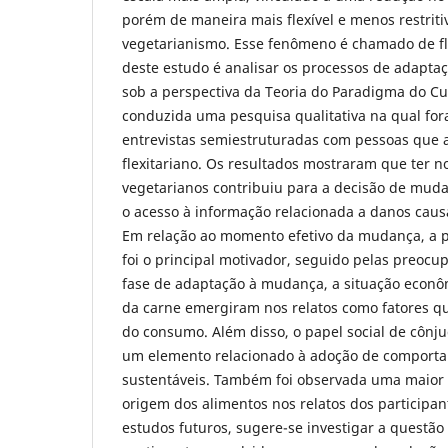
porém de maneira mais flexível e menos restri
vegetarianismo. Esse fenômeno é chamado de fle
deste estudo é analisar os processos de adaptaçã
sob a perspectiva da Teoria do Paradigma do Cur
conduzida uma pesquisa qualitativa na qual for
entrevistas semiestruturadas com pessoas que a
flexitariano. Os resultados mostraram que ter no
vegetarianos contribuiu para a decisão de muda
o acesso à informação relacionada a danos cau
Em relação ao momento efetivo da mudança, a 
foi o principal motivador, seguido pelas preocu
fase de adaptação à mudança, a situação econô
da carne emergiram nos relatos como fatores qu
do consumo. Além disso, o papel social de cônju
um elemento relacionado à adoção de comport
sustentáveis. Também foi observada uma maior
origem dos alimentos nos relatos dos participa
estudos futuros, sugere-se investigar a questão