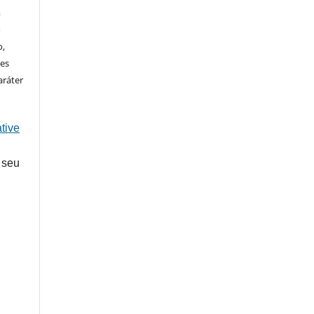
m
o
o,
ões
aráter
tive
 seu