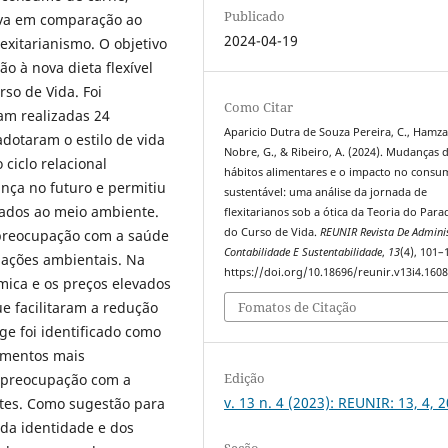
Publicado
tiva em comparação ao
2024-04-19
xitarianismo. O objetivo
o à nova dieta flexível
so de Vida. Foi
Como Citar
am realizadas 24
Aparicio Dutra de Souza Pereira, C., Hamza,
dotaram o estilo de vida
Nobre, G., & Ribeiro, A. (2024). Mudanças 
 ciclo relacional
hábitos alimentares e o impacto no consu
nça no futuro e permitiu
sustentável: uma análise da jornada de
sados ao meio ambiente.
flexitarianos sob a ótica da Teoria do Par
do Curso de Vida.
REUNIR Revista De Admini
preocupação com a saúde
Contabilidade E Sustentabilidade
,
13
(4), 101–
pações ambientais. Na
https://doi.org/10.18696/reunir.v13i4.160
mica e os preços elevados
e facilitaram a redução
Fomatos de Citação
ge foi identificado como
amentos mais
Edição
 preocupação com a
v. 13 n. 4 (2023): REUNIR: 13, 4, 
ntes. Como sugestão para
 da identidade e dos