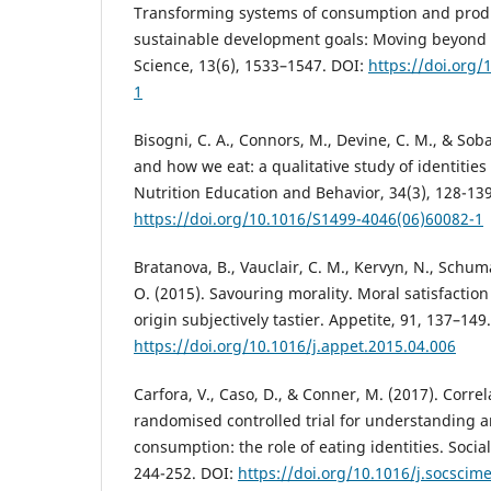
Transforming systems of consumption and produ
sustainable development goals: Moving beyond ef
Science, 13(6), 1533–1547. DOI:
https://doi.org
1
Bisogni, C. A., Connors, M., Devine, C. M., & Soba
and how we eat: a qualitative study of identities 
Nutrition Education and Behavior, 34(3), 128-139
https://doi.org/10.1016/S1499-4046(06)60082-1
Bratanova, B., Vauclair, C. M., Kervyn, N., Schum
O. (2015). Savouring morality. Moral satisfaction
origin subjectively tastier. Appetite, 91, 137–149
https://doi.org/10.1016/j.appet.2015.04.006
Carfora, V., Caso, D., & Conner, M. (2017). Corre
randomised controlled trial for understanding
consumption: the role of eating identities. Socia
244-252. DOI:
https://doi.org/10.1016/j.socscim