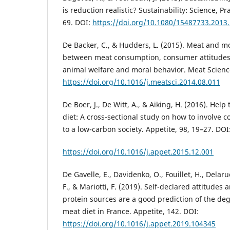
is reduction realistic? Sustainability: Science, Pra
69. DOI:
https://doi.org/10.1080/15487733.2013
De Backer, C., & Hudders, L. (2015). Meat and mo
between meat consumption, consumer attitude
animal welfare and moral behavior. Meat Science
https://doi.org/10.1016/j.meatsci.2014.08.011
De Boer, J., De Witt, A., & Aiking, H. (2016). Hel
diet: A cross-sectional study on how to involve c
to a low-carbon society. Appetite, 98, 19–27. DOI
https://doi.org/10.1016/j.appet.2015.12.001
De Gavelle, E., Davidenko, O., Fouillet, H., Delarue
F., & Mariotti, F. (2019). Self-declared attitudes
protein sources are a good prediction of the degr
meat diet in France. Appetite, 142. DOI:
https://doi.org/10.1016/j.appet.2019.104345