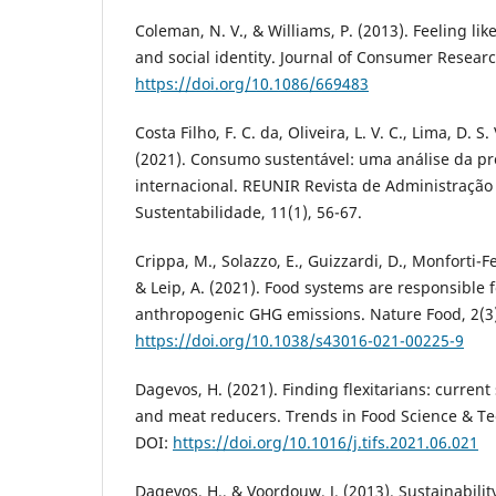
Coleman, N. V., & Williams, P. (2013). Feeling lik
and social identity. Journal of Consumer Researc
https://doi.org/10.1086/669483
Costa Filho, F. C. da, Oliveira, L. V. C., Lima, D. S. 
(2021). Consumo sustentável: uma análise da pr
internacional. REUNIR Revista de Administração
Sustentabilidade, 11(1), 56-67.
Crippa, M., Solazzo, E., Guizzardi, D., Monforti-Fer
& Leip, A. (2021). Food systems are responsible f
anthropogenic GHG emissions. Nature Food, 2(3)
https://doi.org/10.1038/s43016-021-00225-9
Dagevos, H. (2021). Finding flexitarians: current
and meat reducers. Trends in Food Science & Te
DOI:
https://doi.org/10.1016/j.tifs.2021.06.021
Dagevos, H., & Voordouw, J. (2013). Sustainabil