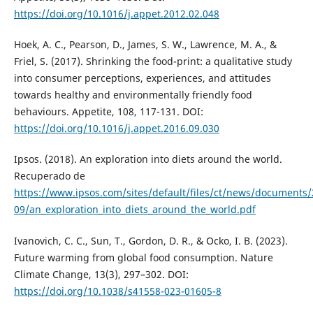
https://doi.org/10.1016/j.appet.2012.02.048
Hoek, A. C., Pearson, D., James, S. W., Lawrence, M. A., &
Friel, S. (2017). Shrinking the food-print: a qualitative study
into consumer perceptions, experiences, and attitudes
towards healthy and environmentally friendly food
behaviours. Appetite, 108, 117-131. DOI:
https://doi.org/10.1016/j.appet.2016.09.030
Ipsos. (2018). An exploration into diets around the world.
Recuperado de
https://www.ipsos.com/sites/default/files/ct/news/documents/
09/an_exploration_into_diets_around_the_world.pdf
Ivanovich, C. C., Sun, T., Gordon, D. R., & Ocko, I. B. (2023).
Future warming from global food consumption. Nature
Climate Change, 13(3), 297–302. DOI:
https://doi.org/10.1038/s41558-023-01605-8