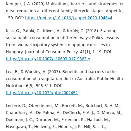
Kemper, J. A. (2020) Motivations, barriers, and strategies for
meat reduction at different family lifecycle stages. Appetite,
150. DOI:
https://doi.org/10.1016/j.appet.2020.104644
Kiss, G., Pataki, G., Köves, A., & Király, G. (2018). Framing
sustainable consumption in different ways: Policy lessons
from two participatory systems mapping exercises in
Hungary. Journal of Consumer Policy, 41(1), 1–19. DOI:
https://doi.org/10.1007/s10603-017-9363-y
Lea, E., & Worsley, A. (2003). Benefits and barriers to the
consumption of a vegetarian diet in Australia. Public Health
Nutrition, 6(5), 505-511. DOI:
https://doi.org/10.1079/phn2002452
Leclère, D., Obersteiner, M., Barrett, M., Butchart, S. H. M.,
Chaudhary, A., De Palma, A., DeClerck, F. A. J., Di Marco, M.,
Doelman, J. C., Dürauer, M., Freeman, R., Harfoot, M.,
Hasegawa, T., Hellweg, S., Hilbers, J. P., Hill, S. L. L.,