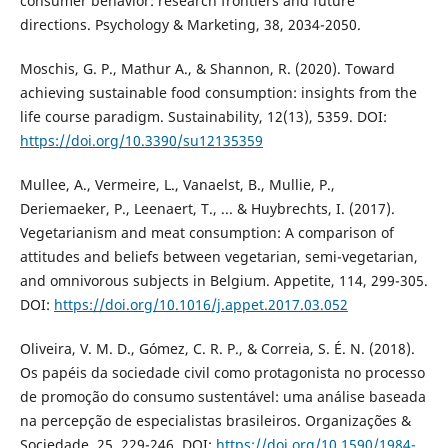
consumer behavior: research frontiers and future
directions. Psychology & Marketing, 38, 2034-2050.
Moschis, G. P., Mathur A., & Shannon, R. (2020). Toward
achieving sustainable food consumption: insights from the
life course paradigm. Sustainability, 12(13), 5359. DOI:
https://doi.org/10.3390/su12135359
Mullee, A., Vermeire, L., Vanaelst, B., Mullie, P.,
Deriemaeker, P., Leenaert, T., ... & Huybrechts, I. (2017).
Vegetarianism and meat consumption: A comparison of
attitudes and beliefs between vegetarian, semi-vegetarian,
and omnivorous subjects in Belgium. Appetite, 114, 299-305.
DOI:
https://doi.org/10.1016/j.appet.2017.03.052
Oliveira, V. M. D., Gómez, C. R. P., & Correia, S. É. N. (2018).
Os papéis da sociedade civil como protagonista no processo
de promoção do consumo sustentável: uma análise baseada
na percepção de especialistas brasileiros. Organizações &
Sociedade, 25, 229-246. DOI:
https://doi.org/10.1590/1984-