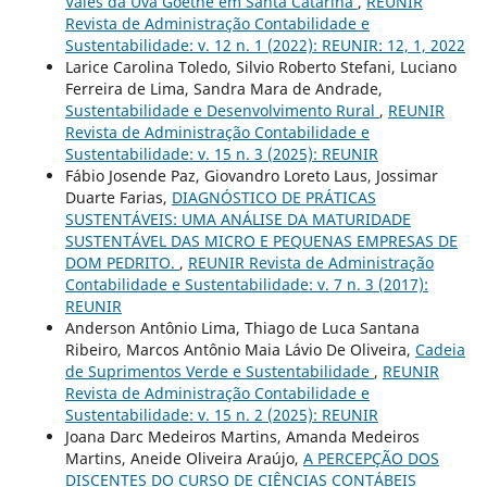
Vales da Uva Goethe em Santa Catarina
,
REUNIR
Revista de Administração Contabilidade e
Sustentabilidade: v. 12 n. 1 (2022): REUNIR: 12, 1, 2022
Larice Carolina Toledo, Silvio Roberto Stefani, Luciano
Ferreira de Lima, Sandra Mara de Andrade,
Sustentabilidade e Desenvolvimento Rural
,
REUNIR
Revista de Administração Contabilidade e
Sustentabilidade: v. 15 n. 3 (2025): REUNIR
Fábio Josende Paz, Giovandro Loreto Laus, Jossimar
Duarte Farias,
DIAGNÓSTICO DE PRÁTICAS
SUSTENTÁVEIS: UMA ANÁLISE DA MATURIDADE
SUSTENTÁVEL DAS MICRO E PEQUENAS EMPRESAS DE
DOM PEDRITO.
,
REUNIR Revista de Administração
Contabilidade e Sustentabilidade: v. 7 n. 3 (2017):
REUNIR
Anderson Antônio Lima, Thiago de Luca Santana
Ribeiro, Marcos Antônio Maia Lávio De Oliveira,
Cadeia
de Suprimentos Verde e Sustentabilidade
,
REUNIR
Revista de Administração Contabilidade e
Sustentabilidade: v. 15 n. 2 (2025): REUNIR
Joana Darc Medeiros Martins, Amanda Medeiros
Martins, Aneide Oliveira Araújo,
A PERCEPÇÃO DOS
DISCENTES DO CURSO DE CIÊNCIAS CONTÁBEIS