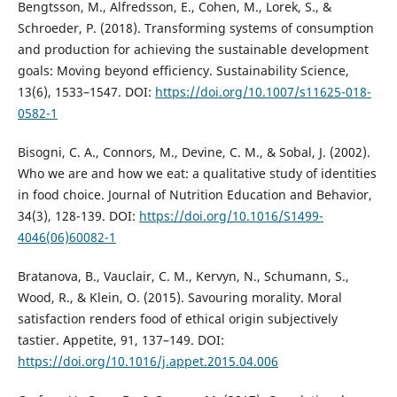
Bengtsson, M., Alfredsson, E., Cohen, M., Lorek, S., &
Schroeder, P. (2018). Transforming systems of consumption
and production for achieving the sustainable development
goals: Moving beyond efficiency. Sustainability Science,
13(6), 1533–1547. DOI:
https://doi.org/10.1007/s11625-018-
0582-1
Bisogni, C. A., Connors, M., Devine, C. M., & Sobal, J. (2002).
Who we are and how we eat: a qualitative study of identities
in food choice. Journal of Nutrition Education and Behavior,
34(3), 128-139. DOI:
https://doi.org/10.1016/S1499-
4046(06)60082-1
Bratanova, B., Vauclair, C. M., Kervyn, N., Schumann, S.,
Wood, R., & Klein, O. (2015). Savouring morality. Moral
satisfaction renders food of ethical origin subjectively
tastier. Appetite, 91, 137–149. DOI:
https://doi.org/10.1016/j.appet.2015.04.006