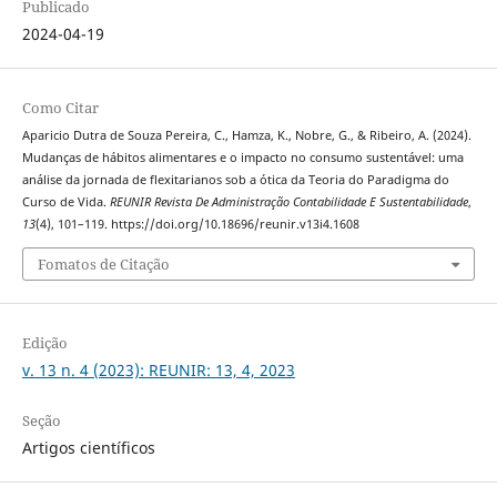
Publicado
2024-04-19
Como Citar
Aparicio Dutra de Souza Pereira, C., Hamza, K., Nobre, G., & Ribeiro, A. (2024).
Mudanças de hábitos alimentares e o impacto no consumo sustentável: uma
análise da jornada de flexitarianos sob a ótica da Teoria do Paradigma do
Curso de Vida.
REUNIR Revista De Administração Contabilidade E Sustentabilidade
,
13
(4), 101–119. https://doi.org/10.18696/reunir.v13i4.1608
Fomatos de Citação
Edição
v. 13 n. 4 (2023): REUNIR: 13, 4, 2023
Seção
Artigos científicos