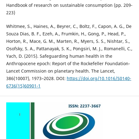
Handbook of research on sustainable consumption (pp. 209-
223)
Whitmee, S., Haines, A., Beyrer, C., Boltz, F., Capon, A. G., De
Souza Dias, B. F., Ezeh, A., Frumkin, H., Gong, P., Head, P.,
Horton, R., Mace, G. M., Marten, R., Myers, S. S., Nishtar, S.,
Osofsky, S. A., Pattanayak, S. K., Pongsiri, M. J., Romanelli, C.,
Yach, D. (2015). Safeguarding human health in the
Anthropocene epoch: Report of the Rockefeller Foundation-
Lancet Commission on planetary health. The Lancet,
386(10007), 1973–2028. DOI:
https://doi.org/10.1016/S0140-
6736(15)60901-1