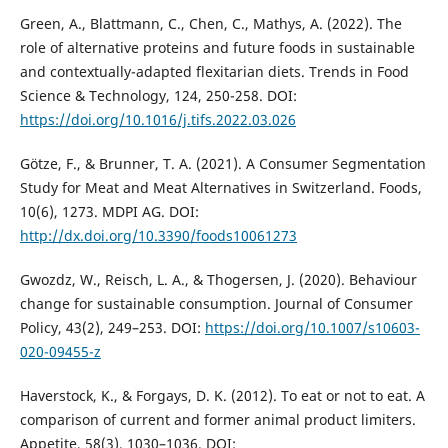
Green, A., Blattmann, C., Chen, C., Mathys, A. (2022). The
role of alternative proteins and future foods in sustainable
and contextually-adapted flexitarian diets. Trends in Food
Science & Technology, 124, 250-258. DOI:
https://doi.org/10.1016/j.tifs.2022.03.026
Götze, F., & Brunner, T. A. (2021). A Consumer Segmentation
Study for Meat and Meat Alternatives in Switzerland. Foods,
10(6), 1273. MDPI AG. DOI:
http://dx.doi.org/10.3390/foods10061273
Gwozdz, W., Reisch, L. A., & Thogersen, J. (2020). Behaviour
change for sustainable consumption. Journal of Consumer
Policy, 43(2), 249–253. DOI:
https://doi.org/10.1007/s10603-
020-09455-z
Haverstock, K., & Forgays, D. K. (2012). To eat or not to eat. A
comparison of current and former animal product limiters.
Appetite, 58(3), 1030–1036. DOI: