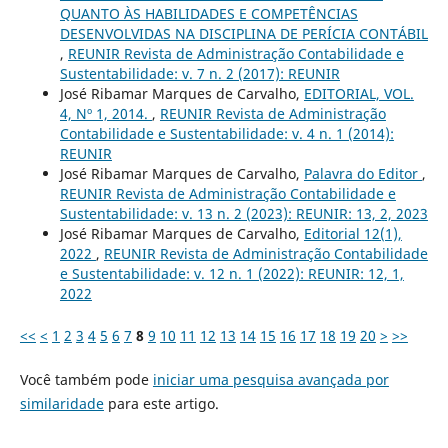
QUANTO ÀS HABILIDADES E COMPETÊNCIAS
DESENVOLVIDAS NA DISCIPLINA DE PERÍCIA CONTÁBIL
,
REUNIR Revista de Administração Contabilidade e
Sustentabilidade: v. 7 n. 2 (2017): REUNIR
José Ribamar Marques de Carvalho,
EDITORIAL, VOL.
4, Nº 1, 2014.
,
REUNIR Revista de Administração
Contabilidade e Sustentabilidade: v. 4 n. 1 (2014):
REUNIR
José Ribamar Marques de Carvalho,
Palavra do Editor
,
REUNIR Revista de Administração Contabilidade e
Sustentabilidade: v. 13 n. 2 (2023): REUNIR: 13, 2, 2023
José Ribamar Marques de Carvalho,
Editorial 12(1),
2022
,
REUNIR Revista de Administração Contabilidade
e Sustentabilidade: v. 12 n. 1 (2022): REUNIR: 12, 1,
2022
<<
<
1
2
3
4
5
6
7
8
9
10
11
12
13
14
15
16
17
18
19
20
>
>>
Você também pode
iniciar uma pesquisa avançada por
similaridade
para este artigo.