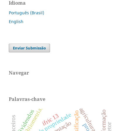
Idioma
Português (Brasil)
English
Enviar Submissão
Navegar
Palavras-chave
bibliometria.
agricultura familiar
dividendos
informação
classificação
estrutura de propriedade
ifric 13