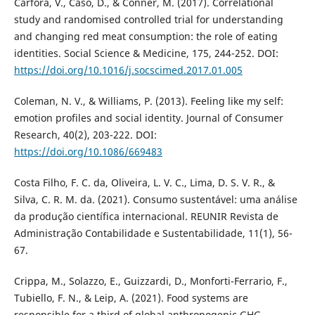
Carfora, V., Caso, D., & Conner, M. (2017). Correlational
study and randomised controlled trial for understanding
and changing red meat consumption: the role of eating
identities. Social Science & Medicine, 175, 244-252. DOI:
https://doi.org/10.1016/j.socscimed.2017.01.005
Coleman, N. V., & Williams, P. (2013). Feeling like my self:
emotion profiles and social identity. Journal of Consumer
Research, 40(2), 203-222. DOI:
https://doi.org/10.1086/669483
Costa Filho, F. C. da, Oliveira, L. V. C., Lima, D. S. V. R., &
Silva, C. R. M. da. (2021). Consumo sustentável: uma análise
da produção científica internacional. REUNIR Revista de
Administração Contabilidade e Sustentabilidade, 11(1), 56-
67.
Crippa, M., Solazzo, E., Guizzardi, D., Monforti-Ferrario, F.,
Tubiello, F. N., & Leip, A. (2021). Food systems are
responsible for a third of global anthropogenic GHG