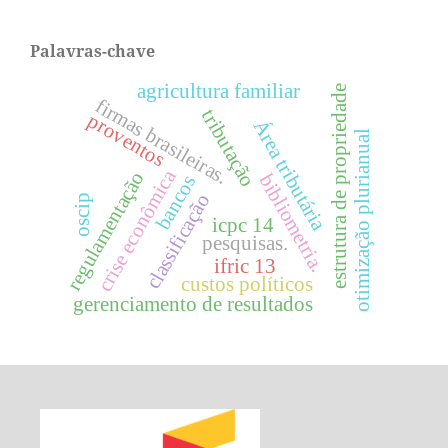
Palavras-chave
agricultura familiar
estrutura de propriedade
firmas brasileiras.
tributação
proventos
Área tributária
otimização plurianual
crise econômica
regulamentação
bibliometria.
bancos
classificação
oscip
icpc 14
pesquisas.
ifric 13
custos políticos
gerenciamento de resultados