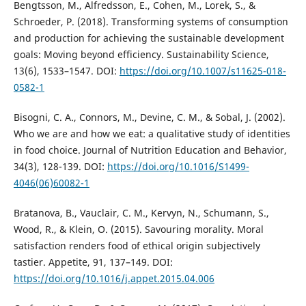
Bengtsson, M., Alfredsson, E., Cohen, M., Lorek, S., &
Schroeder, P. (2018). Transforming systems of consumption
and production for achieving the sustainable development
goals: Moving beyond efficiency. Sustainability Science,
13(6), 1533–1547. DOI:
https://doi.org/10.1007/s11625-018-
0582-1
Bisogni, C. A., Connors, M., Devine, C. M., & Sobal, J. (2002).
Who we are and how we eat: a qualitative study of identities
in food choice. Journal of Nutrition Education and Behavior,
34(3), 128-139. DOI:
https://doi.org/10.1016/S1499-
4046(06)60082-1
Bratanova, B., Vauclair, C. M., Kervyn, N., Schumann, S.,
Wood, R., & Klein, O. (2015). Savouring morality. Moral
satisfaction renders food of ethical origin subjectively
tastier. Appetite, 91, 137–149. DOI:
https://doi.org/10.1016/j.appet.2015.04.006