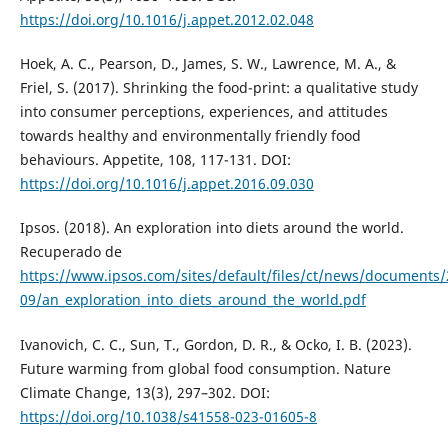
https://doi.org/10.1016/j.appet.2012.02.048
Hoek, A. C., Pearson, D., James, S. W., Lawrence, M. A., &
Friel, S. (2017). Shrinking the food-print: a qualitative study
into consumer perceptions, experiences, and attitudes
towards healthy and environmentally friendly food
behaviours. Appetite, 108, 117-131. DOI:
https://doi.org/10.1016/j.appet.2016.09.030
Ipsos. (2018). An exploration into diets around the world.
Recuperado de
https://www.ipsos.com/sites/default/files/ct/news/documents/
09/an_exploration_into_diets_around_the_world.pdf
Ivanovich, C. C., Sun, T., Gordon, D. R., & Ocko, I. B. (2023).
Future warming from global food consumption. Nature
Climate Change, 13(3), 297–302. DOI:
https://doi.org/10.1038/s41558-023-01605-8