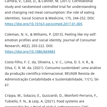
Carfora, V., Caso, D., & Conner, M. (2017). Correlational
study and randomised controlled trial for understanding
and changing red meat consumption: the role of eating
identities. Social Science & Medicine, 175, 244-252. DOI:
https://doi.org/10.1016/j.socscimed.2017.01.005
Coleman, N. V., & Williams, P. (2013). Feeling like my self:
emotion profiles and social identity. Journal of Consumer
Research, 40(2), 203-222. DOI:
https://doi.org/10.1086/669483
Costa Filho, F. C. da, Oliveira, L. V. C., Lima, D. S. V. R., &
Silva, C. R. M. da. (2021). Consumo sustentável: uma análise
da produção científica internacional. REUNIR Revista de
Administração Contabilidade e Sustentabilidade, 11(1), 56-
67.
Crippa, M., Solazzo, E., Guizzardi, D., Monforti-Ferrario, F.,
Tubiello, F. N., & Leip, A. (2021). Food systems are
responsible for a third of global anthropogenic GHG