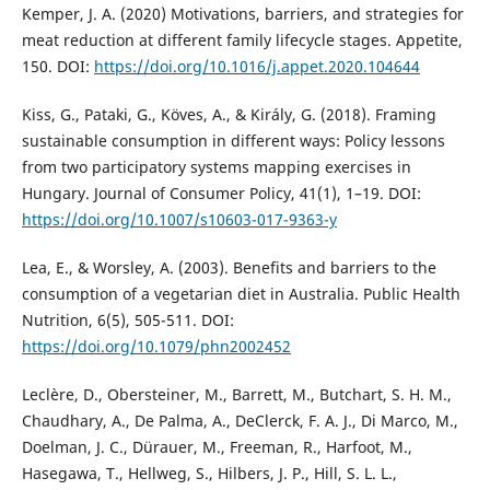
Kemper, J. A. (2020) Motivations, barriers, and strategies for
meat reduction at different family lifecycle stages. Appetite,
150. DOI:
https://doi.org/10.1016/j.appet.2020.104644
Kiss, G., Pataki, G., Köves, A., & Király, G. (2018). Framing
sustainable consumption in different ways: Policy lessons
from two participatory systems mapping exercises in
Hungary. Journal of Consumer Policy, 41(1), 1–19. DOI:
https://doi.org/10.1007/s10603-017-9363-y
Lea, E., & Worsley, A. (2003). Benefits and barriers to the
consumption of a vegetarian diet in Australia. Public Health
Nutrition, 6(5), 505-511. DOI:
https://doi.org/10.1079/phn2002452
Leclère, D., Obersteiner, M., Barrett, M., Butchart, S. H. M.,
Chaudhary, A., De Palma, A., DeClerck, F. A. J., Di Marco, M.,
Doelman, J. C., Dürauer, M., Freeman, R., Harfoot, M.,
Hasegawa, T., Hellweg, S., Hilbers, J. P., Hill, S. L. L.,