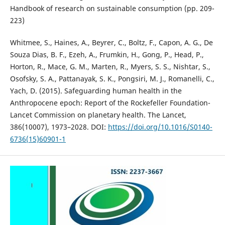
Handbook of research on sustainable consumption (pp. 209-
223)
Whitmee, S., Haines, A., Beyrer, C., Boltz, F., Capon, A. G., De
Souza Dias, B. F., Ezeh, A., Frumkin, H., Gong, P., Head, P.,
Horton, R., Mace, G. M., Marten, R., Myers, S. S., Nishtar, S.,
Osofsky, S. A., Pattanayak, S. K., Pongsiri, M. J., Romanelli, C.,
Yach, D. (2015). Safeguarding human health in the
Anthropocene epoch: Report of the Rockefeller Foundation-
Lancet Commission on planetary health. The Lancet,
386(10007), 1973–2028. DOI:
https://doi.org/10.1016/S0140-
6736(15)60901-1