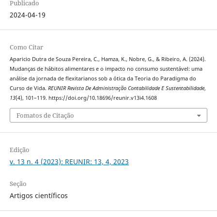
Publicado
2024-04-19
Como Citar
Aparicio Dutra de Souza Pereira, C., Hamza, K., Nobre, G., & Ribeiro, A. (2024).
Mudanças de hábitos alimentares e o impacto no consumo sustentável: uma
análise da jornada de flexitarianos sob a ótica da Teoria do Paradigma do
Curso de Vida.
REUNIR Revista De Administração Contabilidade E Sustentabilidade
,
13
(4), 101–119. https://doi.org/10.18696/reunir.v13i4.1608
Fomatos de Citação
Edição
v. 13 n. 4 (2023): REUNIR: 13, 4, 2023
Seção
Artigos científicos