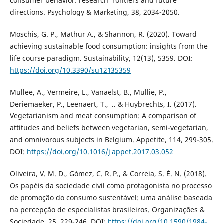
consumer behavior: research frontiers and future
directions. Psychology & Marketing, 38, 2034-2050.
Moschis, G. P., Mathur A., & Shannon, R. (2020). Toward
achieving sustainable food consumption: insights from the
life course paradigm. Sustainability, 12(13), 5359. DOI:
https://doi.org/10.3390/su12135359
Mullee, A., Vermeire, L., Vanaelst, B., Mullie, P.,
Deriemaeker, P., Leenaert, T., ... & Huybrechts, I. (2017).
Vegetarianism and meat consumption: A comparison of
attitudes and beliefs between vegetarian, semi-vegetarian,
and omnivorous subjects in Belgium. Appetite, 114, 299-305.
DOI:
https://doi.org/10.1016/j.appet.2017.03.052
Oliveira, V. M. D., Gómez, C. R. P., & Correia, S. É. N. (2018).
Os papéis da sociedade civil como protagonista no processo
de promoção do consumo sustentável: uma análise baseada
na percepção de especialistas brasileiros. Organizações &
Sociedade, 25, 229-246. DOI:
https://doi.org/10.1590/1984-