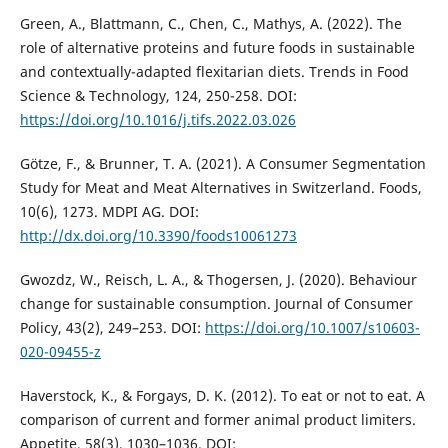
Green, A., Blattmann, C., Chen, C., Mathys, A. (2022). The
role of alternative proteins and future foods in sustainable
and contextually-adapted flexitarian diets. Trends in Food
Science & Technology, 124, 250-258. DOI:
https://doi.org/10.1016/j.tifs.2022.03.026
Götze, F., & Brunner, T. A. (2021). A Consumer Segmentation
Study for Meat and Meat Alternatives in Switzerland. Foods,
10(6), 1273. MDPI AG. DOI:
http://dx.doi.org/10.3390/foods10061273
Gwozdz, W., Reisch, L. A., & Thogersen, J. (2020). Behaviour
change for sustainable consumption. Journal of Consumer
Policy, 43(2), 249–253. DOI:
https://doi.org/10.1007/s10603-
020-09455-z
Haverstock, K., & Forgays, D. K. (2012). To eat or not to eat. A
comparison of current and former animal product limiters.
Appetite, 58(3), 1030–1036. DOI: