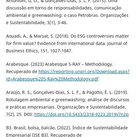
Antoniolli, G. O., & Gonçalves-Dias, S. L. F. (2015). Uma
discussão em torno de responsabilidades, comunicação
ambiental e greenwashing: o caso Petrobras. Organizações
e Sustentabilidade, 3(1), 3-46.
Aouadi, A., & Marsat, S. (2018). Do ESG controversies matter
for firm value? Evidence from international data. Journal of
Business Ethics, 151, 1027-1047.
Arabesque. (2023) Arabesque S-RAY – Methodology.
Recuperado de
https://reporting.unpri.org/Download.aspx?
id=Arabesque%20S-Ray%20Methodology.pdf
Araújo, R. S., Gonçalves-Dias, S. L. F., & Pagotto, É. L. (2019).
Rotulagem ambiental e greenwashing: análise de discursos
e práticas empresariais. Organizações e Sustentabilidade,
7(2), 25. DOI:
https://doi.org/10.5433/2318-9223.2019v7n2p
B3. Brasil, bolsa, balcão. (2022). Índice de Sustentabilidade
Empresarial (ISE B3). Recuperado de