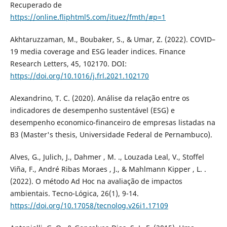
Recuperado de
https://online.fliphtml5.com/ituez/fmth/#p=1
Akhtaruzzaman, M., Boubaker, S., & Umar, Z. (2022). COVID–
19 media coverage and ESG leader indices. Finance
Research Letters, 45, 102170. DOI:
https://doi.org/10.1016/j.frl.2021.102170
Alexandrino, T. C. (2020). Análise da relação entre os
indicadores de desempenho sustentável (ESG) e
desempenho economico-financeiro de empresas listadas na
B3 (Master's thesis, Universidade Federal de Pernambuco).
Alves, G., Julich, J., Dahmer , M. ., Louzada Leal, V., Stoffel
Viña, F., André Ribas Moraes , J., & Mahlmann Kipper , L. .
(2022). O método Ad Hoc na avaliação de impactos
ambientais. Tecno-Lógica, 26(1), 9-14.
https://doi.org/10.17058/tecnolog.v26i1.17109