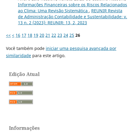
Informações Financeiras sobre os Riscos Relacionados
ao Clima: Uma Revisão Sistemática
,
REUNIR Revista
de Administração Contabilidade e Sustentabilidade: v.
13 n. 2 (2023): REUNIR: 13, 2, 2023
<<
<
16
17
18
19
20
21
22
23
24
25
26
Você também pode
iniciar uma pesquisa avançada por
similaridade
para este artigo.
Edição Atual
Informações