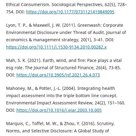
Ethical Consumerism. Sociological Perspectives, 62(5), 728–
754. DOI:
https://doi.org/10.1177/0731121419849095
Lyon, T. P., & Maxwell, J. W. (2011). Greenwash: Corporate
Environmental Disclosure under Threat of Audit. Journal of
economics & management strategy, 20(1), 3–41. DOI:
https://doi.org/10.1111/j.1530-9134.2010.00282.x
Mah, S. K. (2021). Earth, wind, and fire: Pace plays a vital
esg role. The Journal of Structured Finance, 26(4), 73-85.
DOI:
https://doi.org/10.3905/jsf.2021.26.4.073
Mahoney, M., & Potter, J.-L. (2004). Integrating health
impact assessment into the triple bottom line concept.
Environmental Impact Assessment Review, 24(2), 151–160.
DOI:
https://doi.org/10.1016/j.eiar.2003.10.005
Marquis, C., Toffel, M. W., & Zhou, Y. (2016). Scrutiny,
Norms, and Selective Disclosure: A Global Study of