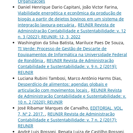
Organizações
Daniel Henrique Dario Capitani, João Victor Farina,
Viabilidade energética e econômica da produção de
biogás a partir de dejetos bovinos em um sistema de
integração lavoura-pecuária
,
REUNIR Revista de
Administração Contabilidade e Sustentabilidade: v. 12
n. 3 (2022): REUNIR: 12, 3, 2022
Washington da Silva Batista, Mariluce Paes De Souza,
TI Verde: Processo de Gestão de Descarte de
Equipamentos de Informática na Universidade Federal
de Rondônia
,
REUNIR Revista de Administração
Contabilidade e Sustentabilidade: v. 9 n. 2 (2019):
REUNIR
Luciana Rubini Tambosi, Marco Antônio Harms Dias,
Desperdício de alimentos: agendas globais e
articulação com movimentos locais
,
REUNIR Revista
de Administração Contabilidade e Sustentabilidade: v.
10 n. 2 (2020): REUNIR
José Ribamar Marques de Carvalho,
EDITORIAL, VOL.
7, Nº 2, 2017.
,
REUNIR Revista de Administração
Contabilidade e Sustentabilidade: v. 7 n. 2 (2017):
REUNIR
André Luis Rossoni, Renata Luiza de Castilho Rossoni,