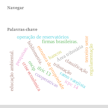
Navegar
Palavras-chave
operação de reservatórios
terceiro setor
firmas brasileiras.
bibliometria.
Área tributária
regulamentação
estrutura de propriedade
pesquisas.
bancos
educação ambiental.
classificação
oscip
crise econômica
tributação
ifric 13
ramo varejista
cooperativas
icpc 14