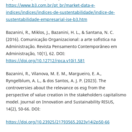
https://www.b3.com.br/pt_br/market-data-e-
indices/indices/indices-de-sustentabilidade/indice-de-
sustentabilidade-empresarial-ise-b3.htm
Bazanini, R., Miklos, J., Bazanini, H. L., & Santana, N. C.
(2016). Comunicação Organizacional: a arte sofìstica na
Administração. Revista Pensamento Contemporâneo em
Administração, 10(1), 62. DOI:
https://doi.org/10.12712/rpca.v10i1.581
Bazanini, R., Vilanova, M. E. M., Margueiro, E. A.,
Ryngelblum, A. L., & dos Santos, A. J. P. (2023). The
controversies about the relevance os esg from the
perspective of value creation in the stakeholders capitalismo
model. Journal on Innovation and Sustainability RISUS,
14(2), 50-66. DOI:
https://doi.org/10.23925/21793565.2023v14i2p50-66