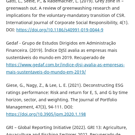
Gatti, L., Seele, P., & Rademacher, L. (2019). Grey zone in –
greenwash out. A review of greenwashing research and
implications for the voluntary-mandatory transition of CSR.
International Journal of Corporate Social Responsibility, 4(1).
DOI:
https://doi.org/10.1186/s40991-019-0044-9
Gedaf - Grupo de Estudos Dirigidos em Administração
Financeira. (2019). Índice DJSI avalia as empresas mais
sustentáveis do mundo em 2019. Recuperado de
https://www.gedaf.com.br/indice-djsi-avalia-as-empresas-
mais-sustentaveis-do-mundo-em-2019/
Giese, G., Nagy, Z., & Lee, L. E. (2021). Deconstructing ESG
ratings performance: Risk and return for E, S, and G by time
horizon, sector, and weighting. The Journal of Portfolio
Management, 47(3), 94-111. DOI:
https://doi.org/10.3905/jpm.2020.1.198
GRI – Global Reporting Initiative (2022). GRI 13: Agriculture,
Aquaculture and Fisching Sectores 2022. Recuperado de