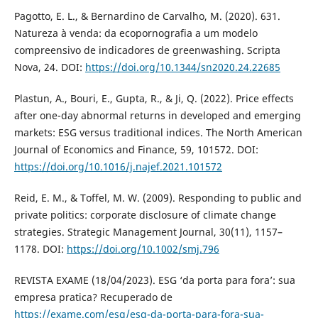
Pagotto, E. L., & Bernardino de Carvalho, M. (2020). 631.
Natureza à venda: da ecopornografia a um modelo
compreensivo de indicadores de greenwashing. Scripta
Nova, 24. DOI:
https://doi.org/10.1344/sn2020.24.22685
Plastun, A., Bouri, E., Gupta, R., & Ji, Q. (2022). Price effects
after one-day abnormal returns in developed and emerging
markets: ESG versus traditional indices. The North American
Journal of Economics and Finance, 59, 101572. DOI:
https://doi.org/10.1016/j.najef.2021.101572
Reid, E. M., & Toffel, M. W. (2009). Responding to public and
private politics: corporate disclosure of climate change
strategies. Strategic Management Journal, 30(11), 1157–
1178. DOI:
https://doi.org/10.1002/smj.796
REVISTA EXAME (18/04/2023). ESG ‘da porta para fora’: sua
empresa pratica? Recuperado de
https://exame.com/esg/esg-da-porta-para-fora-sua-