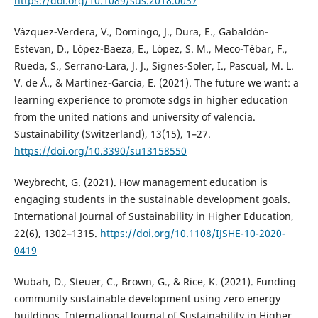
https://doi.org/10.1089/sus.2018.0037
Vázquez-Verdera, V., Domingo, J., Dura, E., Gabaldón-
Estevan, D., López-Baeza, E., López, S. M., Meco-Tébar, F.,
Rueda, S., Serrano-Lara, J. J., Signes-Soler, I., Pascual, M. L.
V. de Á., & Martínez-García, E. (2021). The future we want: a
learning experience to promote sdgs in higher education
from the united nations and university of valencia.
Sustainability (Switzerland), 13(15), 1–27.
https://doi.org/10.3390/su13158550
Weybrecht, G. (2021). How management education is
engaging students in the sustainable development goals.
International Journal of Sustainability in Higher Education,
22(6), 1302–1315.
https://doi.org/10.1108/IJSHE-10-2020-
0419
Wubah, D., Steuer, C., Brown, G., & Rice, K. (2021). Funding
community sustainable development using zero energy
buildings. International Journal of Sustainability in Higher