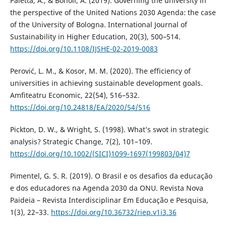
Paletta, A., & Bonoli, A. (2019). Governing the university in
the perspective of the United Nations 2030 Agenda: the case
of the University of Bologna. International Journal of
Sustainability in Higher Education, 20(3), 500–514.
https://doi.org/10.1108/IJSHE-02-2019-0083
Perović, L. M., & Kosor, M. M. (2020). The efficiency of
universities in achieving sustainable development goals.
Amfiteatru Economic, 22(54), 516–532.
https://doi.org/10.24818/EA/2020/54/516
Pickton, D. W., & Wright, S. (1998). What’s swot in strategic
analysis? Strategic Change, 7(2), 101–109.
https://doi.org/10.1002/(SICI)1099-1697(199803/04)7
Pimentel, G. S. R. (2019). O Brasil e os desafios da educação
e dos educadores na Agenda 2030 da ONU. Revista Nova
Paideia – Revista Interdisciplinar Em Educação e Pesquisa,
1(3), 22–33.
https://doi.org/10.36732/riep.v1i3.36