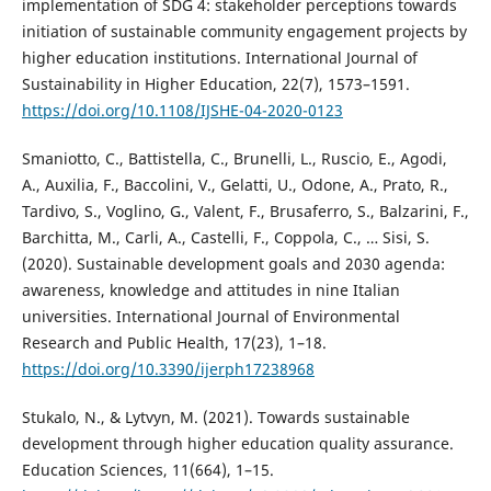
implementation of SDG 4: stakeholder perceptions towards
initiation of sustainable community engagement projects by
higher education institutions. International Journal of
Sustainability in Higher Education, 22(7), 1573–1591.
https://doi.org/10.1108/IJSHE-04-2020-0123
Smaniotto, C., Battistella, C., Brunelli, L., Ruscio, E., Agodi,
A., Auxilia, F., Baccolini, V., Gelatti, U., Odone, A., Prato, R.,
Tardivo, S., Voglino, G., Valent, F., Brusaferro, S., Balzarini, F.,
Barchitta, M., Carli, A., Castelli, F., Coppola, C., … Sisi, S.
(2020). Sustainable development goals and 2030 agenda:
awareness, knowledge and attitudes in nine Italian
universities. International Journal of Environmental
Research and Public Health, 17(23), 1–18.
https://doi.org/10.3390/ijerph17238968
Stukalo, N., & Lytvyn, M. (2021). Towards sustainable
development through higher education quality assurance.
Education Sciences, 11(664), 1–15.