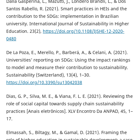
Dalla Gasperina, L., Mazutti, J., Londero Brandli, L., & Dos
Santos Rabello, R. (2021). Smart practices in HEIs and the
contribution to the SDGs: implementation in Brazilian
university. International Journal of Sustainability in Higher
Education. 23(2),
https://doi.org/10.1108/IJSHE-12-2020-
0480
De La Poza, E., Merello, P., Barberá, A., & Celani, A. (2021).
Universities’ reporting on SDGs: Using the impact rankings
to model and measure their contribution to sustainability.
Sustainability (Switzerland), 13(4), 1–30.
https://doi.org/10.3390/su13042038
Dias, G. P., Silva, M. E., & Viana, F. L. E. (2021). Reviewing the
role of social capital towards supply chain sustainability
practices [Anais eletrônicos]. XLV Encontro Da ANPAD, 45, 1–
17.
Elmassah, S., Biltagy, M., & Gamal, D. (2021). Framing the
role of higher education in sustainable development: a case