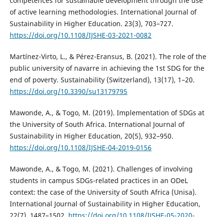
competences for sustainable development through the use
of active learning methodologies. International Journal of
Sustainability in Higher Education. 23(3), 703–727.
https://doi.org/10.1108/IJSHE-03-2021-0082
Martínez-Virto, L., & Pérez-Eransus, B. (2021). The role of the
public university of navarre in achieving the 1st SDG for the
end of poverty. Sustainability (Switzerland), 13(17), 1–20.
https://doi.org/10.3390/su13179795
Mawonde, A., & Togo, M. (2019). Implementation of SDGs at
the University of South Africa. International Journal of
Sustainability in Higher Education, 20(5), 932–950.
https://doi.org/10.1108/IJSHE-04-2019-0156
Mawonde, A., & Togo, M. (2021). Challenges of involving
students in campus SDGs-related practices in an ODeL
context: the case of the University of South Africa (Unisa).
International Journal of Sustainability in Higher Education,
22(7), 1487–1502.
https://doi.org/10.1108/IJSHE-05-2020-