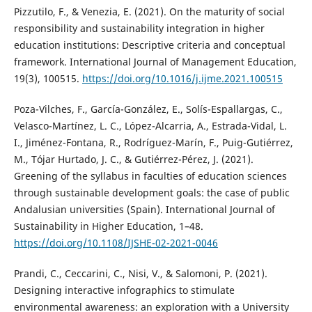
Pizzutilo, F., & Venezia, E. (2021). On the maturity of social
responsibility and sustainability integration in higher
education institutions: Descriptive criteria and conceptual
framework. International Journal of Management Education,
19(3), 100515.
https://doi.org/10.1016/j.ijme.2021.100515
Poza-Vilches, F., García-González, E., Solís-Espallargas, C.,
Velasco-Martínez, L. C., López-Alcarria, A., Estrada-Vidal, L.
I., Jiménez-Fontana, R., Rodríguez-Marín, F., Puig-Gutiérrez,
M., Tójar Hurtado, J. C., & Gutiérrez-Pérez, J. (2021).
Greening of the syllabus in faculties of education sciences
through sustainable development goals: the case of public
Andalusian universities (Spain). International Journal of
Sustainability in Higher Education, 1–48.
https://doi.org/10.1108/IJSHE-02-2021-0046
Prandi, C., Ceccarini, C., Nisi, V., & Salomoni, P. (2021).
Designing interactive infographics to stimulate
environmental awareness: an exploration with a University