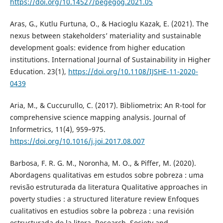
https://doi.org/10.14527/pegegog.2021.05
Aras, G., Kutlu Furtuna, O., & Hacioglu Kazak, E. (2021). The
nexus between stakeholders’ materiality and sustainable
development goals: evidence from higher education
institutions. International Journal of Sustainability in Higher
Education. 23(1),
https://doi.org/10.1108/IJSHE-11-2020-
0439
Aria, M., & Cuccurullo, C. (2017). Bibliometrix: An R-tool for
comprehensive science mapping analysis. Journal of
Informetrics, 11(4), 959–975.
https://doi.org/10.1016/j.joi.2017.08.007
Barbosa, F. R. G. M., Noronha, M. O., & Piffer, M. (2020).
Abordagens qualitativas em estudos sobre pobreza : uma
revisão estruturada da literatura Qualitative approaches in
poverty studies : a structured literature review Enfoques
cualitativos en estudios sobre la pobreza : una revisión
estructurada de la litera. Research, Society and