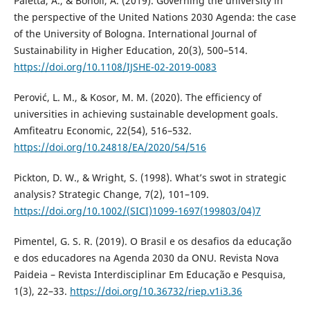
Paletta, A., & Bonoli, A. (2019). Governing the university in
the perspective of the United Nations 2030 Agenda: the case
of the University of Bologna. International Journal of
Sustainability in Higher Education, 20(3), 500–514.
https://doi.org/10.1108/IJSHE-02-2019-0083
Perović, L. M., & Kosor, M. M. (2020). The efficiency of
universities in achieving sustainable development goals.
Amfiteatru Economic, 22(54), 516–532.
https://doi.org/10.24818/EA/2020/54/516
Pickton, D. W., & Wright, S. (1998). What’s swot in strategic
analysis? Strategic Change, 7(2), 101–109.
https://doi.org/10.1002/(SICI)1099-1697(199803/04)7
Pimentel, G. S. R. (2019). O Brasil e os desafios da educação
e dos educadores na Agenda 2030 da ONU. Revista Nova
Paideia – Revista Interdisciplinar Em Educação e Pesquisa,
1(3), 22–33.
https://doi.org/10.36732/riep.v1i3.36