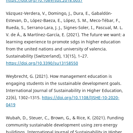
https://doi.org/10.1089/sus.2018.0037
Vázquez-Verdera, V., Domingo, J., Dura, E., Gabaldón-
Estevan, D., López-Baeza, E., López, S. M., Meco-Tébar, F.,
Rueda, S., Serrano-Lara, J. J., Signes-Soler, I., Pascual, M. L.
V. de Á., & Martínez-García, E. (2021). The future we want: a
learning experience to promote sdgs in higher education
from the united nations and university of valencia.
Sustainability (Switzerland), 13(15), 1–27.
https://doi.org/10.3390/su13158550
Weybrecht, G. (2021). How management education is
engaging students in the sustainable development goals.
International Journal of Sustainability in Higher Education,
22(6), 1302–1315.
https://doi.org/10.1108/IJSHE-10-2020-
0419
Wubah, D., Steuer, C., Brown, G., & Rice, K. (2021). Funding
community sustainable development using zero energy
buildings. International Journal of Sustainability in Higher