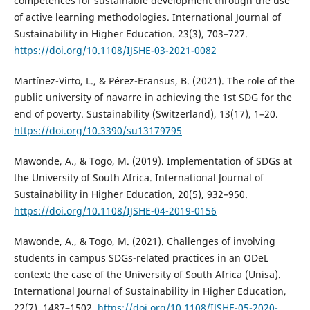
competences for sustainable development through the use
of active learning methodologies. International Journal of
Sustainability in Higher Education. 23(3), 703–727.
https://doi.org/10.1108/IJSHE-03-2021-0082
Martínez-Virto, L., & Pérez-Eransus, B. (2021). The role of the
public university of navarre in achieving the 1st SDG for the
end of poverty. Sustainability (Switzerland), 13(17), 1–20.
https://doi.org/10.3390/su13179795
Mawonde, A., & Togo, M. (2019). Implementation of SDGs at
the University of South Africa. International Journal of
Sustainability in Higher Education, 20(5), 932–950.
https://doi.org/10.1108/IJSHE-04-2019-0156
Mawonde, A., & Togo, M. (2021). Challenges of involving
students in campus SDGs-related practices in an ODeL
context: the case of the University of South Africa (Unisa).
International Journal of Sustainability in Higher Education,
22(7), 1487–1502.
https://doi.org/10.1108/IJSHE-05-2020-