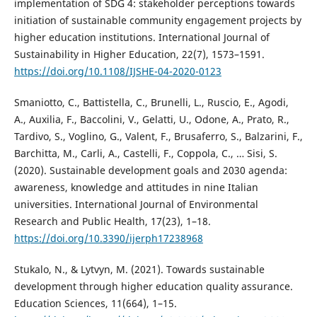
implementation of SDG 4: stakeholder perceptions towards
initiation of sustainable community engagement projects by
higher education institutions. International Journal of
Sustainability in Higher Education, 22(7), 1573–1591.
https://doi.org/10.1108/IJSHE-04-2020-0123
Smaniotto, C., Battistella, C., Brunelli, L., Ruscio, E., Agodi,
A., Auxilia, F., Baccolini, V., Gelatti, U., Odone, A., Prato, R.,
Tardivo, S., Voglino, G., Valent, F., Brusaferro, S., Balzarini, F.,
Barchitta, M., Carli, A., Castelli, F., Coppola, C., … Sisi, S.
(2020). Sustainable development goals and 2030 agenda:
awareness, knowledge and attitudes in nine Italian
universities. International Journal of Environmental
Research and Public Health, 17(23), 1–18.
https://doi.org/10.3390/ijerph17238968
Stukalo, N., & Lytvyn, M. (2021). Towards sustainable
development through higher education quality assurance.
Education Sciences, 11(664), 1–15.