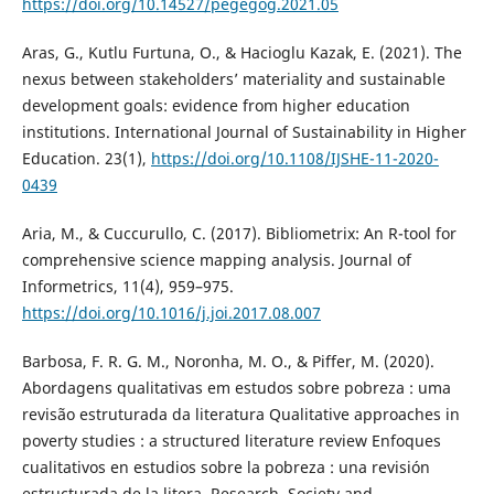
https://doi.org/10.14527/pegegog.2021.05
Aras, G., Kutlu Furtuna, O., & Hacioglu Kazak, E. (2021). The
nexus between stakeholders’ materiality and sustainable
development goals: evidence from higher education
institutions. International Journal of Sustainability in Higher
Education. 23(1),
https://doi.org/10.1108/IJSHE-11-2020-
0439
Aria, M., & Cuccurullo, C. (2017). Bibliometrix: An R-tool for
comprehensive science mapping analysis. Journal of
Informetrics, 11(4), 959–975.
https://doi.org/10.1016/j.joi.2017.08.007
Barbosa, F. R. G. M., Noronha, M. O., & Piffer, M. (2020).
Abordagens qualitativas em estudos sobre pobreza : uma
revisão estruturada da literatura Qualitative approaches in
poverty studies : a structured literature review Enfoques
cualitativos en estudios sobre la pobreza : una revisión
estructurada de la litera. Research, Society and