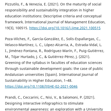
Pizzutilo, F., & Venezia, E. (2021). On the maturity of social
responsibility and sustainability integration in higher
education institutions: Descriptive criteria and conceptual
framework. International Journal of Management Education,
19(3), 100515.
https://doi.org/10.1016/j.ijme.2021.100515
Poza-Vilches, F., García-González, E., Solís-Espallargas, C.,
Velasco-Martínez, L. C., López-Alcarria, A., Estrada-Vidal, L.
I., Jiménez-Fontana, R., Rodríguez-Marín, F., Puig-Gutiérrez,
M., Tójar Hurtado, J. C., & Gutiérrez-Pérez, J. (2021).
Greening of the syllabus in faculties of education sciences
through sustainable development goals: the case of public
Andalusian universities (Spain). International Journal of
Sustainability in Higher Education, 1–48.
https://doi.org/10.1108/IJSHE-02-2021-0046
Prandi, C., Ceccarini, C., Nisi, V., & Salomoni, P. (2021).
Designing interactive infographics to stimulate
environmental awareness: an exploration with a University