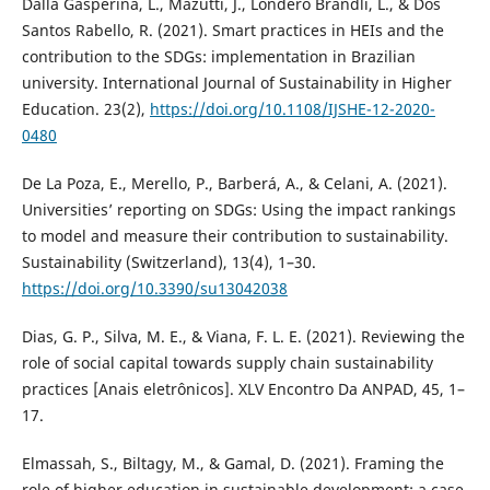
Dalla Gasperina, L., Mazutti, J., Londero Brandli, L., & Dos
Santos Rabello, R. (2021). Smart practices in HEIs and the
contribution to the SDGs: implementation in Brazilian
university. International Journal of Sustainability in Higher
Education. 23(2),
https://doi.org/10.1108/IJSHE-12-2020-
0480
De La Poza, E., Merello, P., Barberá, A., & Celani, A. (2021).
Universities’ reporting on SDGs: Using the impact rankings
to model and measure their contribution to sustainability.
Sustainability (Switzerland), 13(4), 1–30.
https://doi.org/10.3390/su13042038
Dias, G. P., Silva, M. E., & Viana, F. L. E. (2021). Reviewing the
role of social capital towards supply chain sustainability
practices [Anais eletrônicos]. XLV Encontro Da ANPAD, 45, 1–
17.
Elmassah, S., Biltagy, M., & Gamal, D. (2021). Framing the
role of higher education in sustainable development: a case