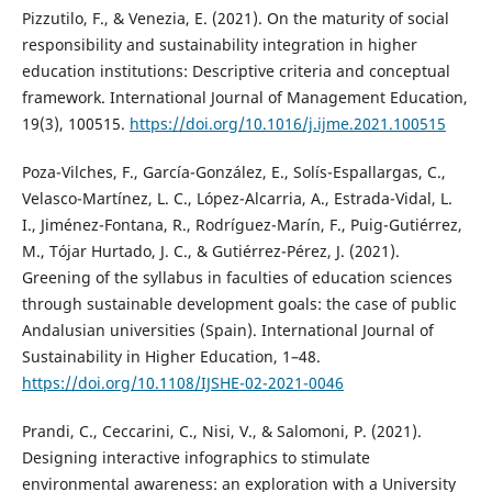
Pizzutilo, F., & Venezia, E. (2021). On the maturity of social
responsibility and sustainability integration in higher
education institutions: Descriptive criteria and conceptual
framework. International Journal of Management Education,
19(3), 100515.
https://doi.org/10.1016/j.ijme.2021.100515
Poza-Vilches, F., García-González, E., Solís-Espallargas, C.,
Velasco-Martínez, L. C., López-Alcarria, A., Estrada-Vidal, L.
I., Jiménez-Fontana, R., Rodríguez-Marín, F., Puig-Gutiérrez,
M., Tójar Hurtado, J. C., & Gutiérrez-Pérez, J. (2021).
Greening of the syllabus in faculties of education sciences
through sustainable development goals: the case of public
Andalusian universities (Spain). International Journal of
Sustainability in Higher Education, 1–48.
https://doi.org/10.1108/IJSHE-02-2021-0046
Prandi, C., Ceccarini, C., Nisi, V., & Salomoni, P. (2021).
Designing interactive infographics to stimulate
environmental awareness: an exploration with a University