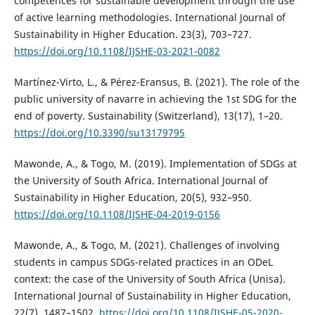
competences for sustainable development through the use
of active learning methodologies. International Journal of
Sustainability in Higher Education. 23(3), 703–727.
https://doi.org/10.1108/IJSHE-03-2021-0082
Martínez-Virto, L., & Pérez-Eransus, B. (2021). The role of the
public university of navarre in achieving the 1st SDG for the
end of poverty. Sustainability (Switzerland), 13(17), 1–20.
https://doi.org/10.3390/su13179795
Mawonde, A., & Togo, M. (2019). Implementation of SDGs at
the University of South Africa. International Journal of
Sustainability in Higher Education, 20(5), 932–950.
https://doi.org/10.1108/IJSHE-04-2019-0156
Mawonde, A., & Togo, M. (2021). Challenges of involving
students in campus SDGs-related practices in an ODeL
context: the case of the University of South Africa (Unisa).
International Journal of Sustainability in Higher Education,
22(7), 1487–1502.
https://doi.org/10.1108/IJSHE-05-2020-