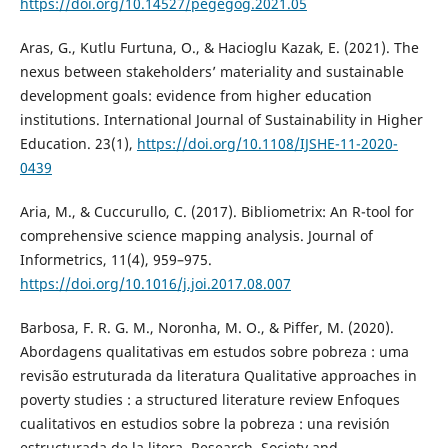
https://doi.org/10.14527/pegegog.2021.05
Aras, G., Kutlu Furtuna, O., & Hacioglu Kazak, E. (2021). The
nexus between stakeholders’ materiality and sustainable
development goals: evidence from higher education
institutions. International Journal of Sustainability in Higher
Education. 23(1),
https://doi.org/10.1108/IJSHE-11-2020-
0439
Aria, M., & Cuccurullo, C. (2017). Bibliometrix: An R-tool for
comprehensive science mapping analysis. Journal of
Informetrics, 11(4), 959–975.
https://doi.org/10.1016/j.joi.2017.08.007
Barbosa, F. R. G. M., Noronha, M. O., & Piffer, M. (2020).
Abordagens qualitativas em estudos sobre pobreza : uma
revisão estruturada da literatura Qualitative approaches in
poverty studies : a structured literature review Enfoques
cualitativos en estudios sobre la pobreza : una revisión
estructurada de la litera. Research, Society and