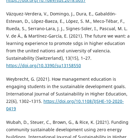
https://doi.org/10.1089/sus.2018.0037
Vázquez-Verdera, V., Domingo, J., Dura, E., Gabaldón-
Estevan, D., López-Baeza, E., López, S. M., Meco-Tébar, F.,
Rueda, S., Serrano-Lara, J. J., Signes-Soler, I., Pascual, M. L.
V. de Á., & Martínez-García, E. (2021). The future we want: a
learning experience to promote sdgs in higher education
from the united nations and university of valencia.
Sustainability (Switzerland), 13(15), 1–27.
https://doi.org/10.3390/su13158550
Weybrecht, G. (2021). How management education is
engaging students in the sustainable development goals.
International Journal of Sustainability in Higher Education,
22(6), 1302–1315.
https://doi.org/10.1108/IJSHE-10-2020-
0419
Wubah, D., Steuer, C., Brown, G., & Rice, K. (2021). Funding
community sustainable development using zero energy
buildings. International Journal of Sustainability in Higher