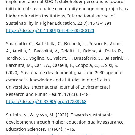
implementation of SDG 4: stakeholder perceptions towards
initiation of sustainable community engagement projects by
higher education institutions. International Journal of
Sustainability in Higher Education, 22(7), 1573–1591.
https://doi.org/10.1108/IJSHE-04-2020-0123
Smaniotto, C., Battistella, C., Brunelli, L., Ruscio, E., Agodi,
A., Auxilia, F., Baccolini, V., Gelatti, U., Odone, A., Prato, R.,
Tardivo, S., Voglino, G., Valent, F., Brusaferro, S., Balzarini, F.,
Barchitta, M., Carli, A., Castelli, F., Coppola, C., … Sisi, S.
(2020). Sustainable development goals and 2030 agenda:
awareness, knowledge and attitudes in nine Italian
universities. International Journal of Environmental
Research and Public Health, 17(23), 1–18.
https://doi.org/10.3390/ijerph17238968
Stukalo, N., & Lytvyn, M. (2021). Towards sustainable
development through higher education quality assurance.
Education Sciences, 11(664), 1–15.