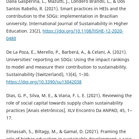
Dalla Gasperina, L., Mazutti, J., Londero Brandli, L., & Dos
Santos Rabello, R. (2021). Smart practices in HEIs and the
contribution to the SDGs: implementation in Brazilian
university. International Journal of Sustainability in Higher
Education. 23(2),
https://doi.org/10.1108/IJSHE-12-2020-
0480
De La Poza, E., Merello, P., Barberá, A., & Celani, A. (2021).
Universities’ reporting on SDGs: Using the impact rankings
to model and measure their contribution to sustainability.
Sustainability (Switzerland), 13(4), 1–30.
https://doi.org/10.3390/su13042038
Dias, G. P., Silva, M. E., & Viana, F. L. E. (2021). Reviewing the
role of social capital towards supply chain sustainability
practices [Anais eletrônicos]. XLV Encontro Da ANPAD, 45, 1–
17.
Elmassah, S., Biltagy, M., & Gamal, D. (2021). Framing the
role of higher education in sustainable development: a case