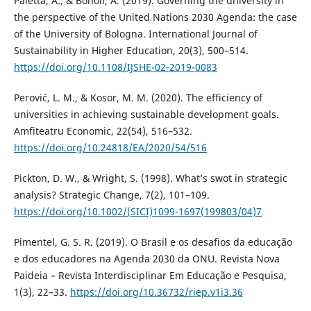
Paletta, A., & Bonoli, A. (2019). Governing the university in
the perspective of the United Nations 2030 Agenda: the case
of the University of Bologna. International Journal of
Sustainability in Higher Education, 20(3), 500–514.
https://doi.org/10.1108/IJSHE-02-2019-0083
Perović, L. M., & Kosor, M. M. (2020). The efficiency of
universities in achieving sustainable development goals.
Amfiteatru Economic, 22(54), 516–532.
https://doi.org/10.24818/EA/2020/54/516
Pickton, D. W., & Wright, S. (1998). What’s swot in strategic
analysis? Strategic Change, 7(2), 101–109.
https://doi.org/10.1002/(SICI)1099-1697(199803/04)7
Pimentel, G. S. R. (2019). O Brasil e os desafios da educação
e dos educadores na Agenda 2030 da ONU. Revista Nova
Paideia – Revista Interdisciplinar Em Educação e Pesquisa,
1(3), 22–33.
https://doi.org/10.36732/riep.v1i3.36