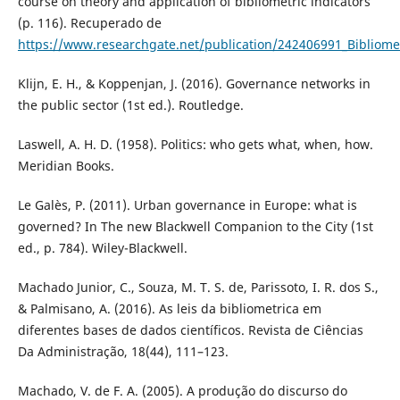
course on theory and application of bibliometric indicators
(p. 116). Recuperado de
https://www.researchgate.net/publication/242406991_Bibliometr
Klijn, E. H., & Koppenjan, J. (2016). Governance networks in
the public sector (1st ed.). Routledge.
Laswell, A. H. D. (1958). Politics: who gets what, when, how.
Meridian Books.
Le Galès, P. (2011). Urban governance in Europe: what is
governed? In The new Blackwell Companion to the City (1st
ed., p. 784). Wiley-Blackwell.
Machado Junior, C., Souza, M. T. S. de, Parissoto, I. R. dos S.,
& Palmisano, A. (2016). As leis da bibliometrica em
diferentes bases de dados científicos. Revista de Ciências
Da Administração, 18(44), 111–123.
Machado, V. de F. A. (2005). A produção do discurso do