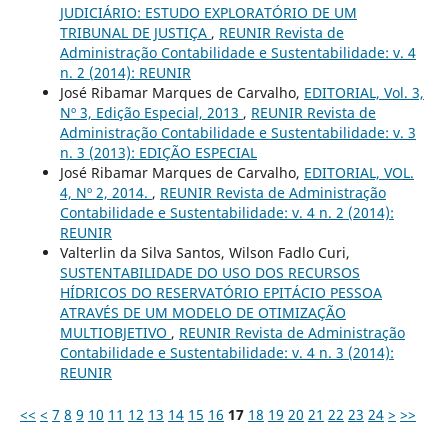
JUDICIÁRIO: ESTUDO EXPLORATÓRIO DE UM
TRIBUNAL DE JUSTIÇA
,
REUNIR Revista de
Administração Contabilidade e Sustentabilidade: v. 4
n. 2 (2014): REUNIR
José Ribamar Marques de Carvalho,
EDITORIAL, Vol. 3,
Nº 3, Edição Especial, 2013
,
REUNIR Revista de
Administração Contabilidade e Sustentabilidade: v. 3
n. 3 (2013): EDIÇÃO ESPECIAL
José Ribamar Marques de Carvalho,
EDITORIAL, VOL.
4, Nº 2, 2014.
,
REUNIR Revista de Administração
Contabilidade e Sustentabilidade: v. 4 n. 2 (2014):
REUNIR
Valterlin da Silva Santos, Wilson Fadlo Curi,
SUSTENTABILIDADE DO USO DOS RECURSOS
HÍDRICOS DO RESERVATÓRIO EPITÁCIO PESSOA
ATRAVÉS DE UM MODELO DE OTIMIZAÇÃO
MULTIOBJETIVO
,
REUNIR Revista de Administração
Contabilidade e Sustentabilidade: v. 4 n. 3 (2014):
REUNIR
<<
<
7
8
9
10
11
12
13
14
15
16
17
18
19
20
21
22
23
24
>
>>