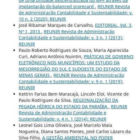
de uma unidade descentralizada do MPF através da
implantação do balanced scorecard
,
REUNIR Revista
de Administração Contabilidade e Sustentabilidade: v.
10 n. 2 (2020): REUNIR
José Ribamar Marques de Carvalho,
EDITORIAL, Vol. 3,
Nº 1, 2013
,
REUNIR Revista de Administração
Contabilidade e Sustentabilidade: v. 3 n. 1 (2013):
REUNIR
Paulo Roberto Rodrigues de Souza, Maria Aparecida
Curi, Adriano Antônio Nuintin,
PRÁTICAS DE GOVERNO
ELETRÔNICO NOS MUNICÍPIOS: UM ESTUDO DA
MESORREGIÃO DO SUL E SUDOESTE DO ESTADO DE
MINAS GERAIS
,
REUNIR Revista de Administração
Contabilidade e Sustentabilidade: v. 9 n. 1 (2019):
REUNIR
Kettrin Farias Bem Maracajá, Lincoln Eloi, Vicente de
Paulo Rodrigues da Silva,
REGIONALIZAÇÃO DA
PEGADA HÍDRICA DO ESTADO DA PARAÍBA
,
REUNIR
Revista de Administração Contabilidade e
Sustentabilidade: v. 4 n. 1 (2014): REUNIR
Leonel Gois Lima Oliveira, José Marcelo Maia
Nogueira, Diana Santos Pontes, José Carlos Lázaro da
Silva Filho,
A GESTÃO AMBIENTAL NO PODER