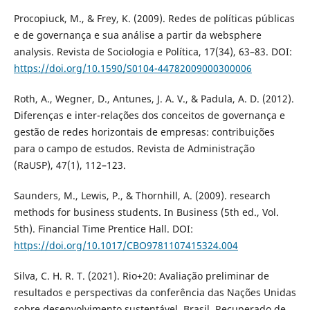
Procopiuck, M., & Frey, K. (2009). Redes de políticas públicas
e de governança e sua análise a partir da websphere
analysis. Revista de Sociologia e Política, 17(34), 63–83. DOI:
https://doi.org/10.1590/S0104-44782009000300006
Roth, A., Wegner, D., Antunes, J. A. V., & Padula, A. D. (2012).
Diferenças e inter-relações dos conceitos de governança e
gestão de redes horizontais de empresas: contribuições
para o campo de estudos. Revista de Administração
(RaUSP), 47(1), 112–123.
Saunders, M., Lewis, P., & Thornhill, A. (2009). research
methods for business students. In Business (5th ed., Vol.
5th). Financial Time Prentice Hall. DOI:
https://doi.org/10.1017/CBO9781107415324.004
Silva, C. H. R. T. (2021). Rio+20: Avaliação preliminar de
resultados e perspectivas da conferência das Nações Unidas
sobre desenvolvimento sustentável. Brasil. Recuperado de