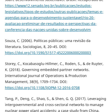
https://www12.senado.leg.br/publicacoes/estudos-
legislativos/tipos-de-estudos/outras-publicacoes/temas-e-
agendas-para-o-desenvolvimento-sustentavel/rio-20-
avaliacao-preliminar-de-resultados-e-perspectivas-da-
conferencia-das-nacoes-unidas-sobre-desenvolvim
Souza, C. (2006). Políticas públicas: uma revisão da
literatura. Sociologias, 8, 20–45. DOI:
https://doi.org/10.1590/S1517-45222006000200003
Storey, C., Kocabasoglu-Hillmer, C., Roden, S., & de Ruyter,
K. (2018). Governing embedded partner networks.
International Journal of Operations & Production
Management, 38(9), 1709–1734. DOI:
https://doi.org/10.1108/IJOPM-12-2016-0708
Tang, P., Deng, C., Shao, S., & Shen, G. Q. (2017). Leveraging
intergovernmental and cross-sectoral networks to manage
nuclear power plant accidents: a case study from China.