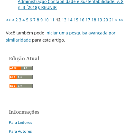
Administração Contabilidade e Sustentabilidade: v. 8
n. 3 (2018): REUNIR
<<
<
2
3
4
5
6
7
8
9
10
11
12
13
14
15
16
17
18
19
20
21
>
>>
Você também pode
iniciar uma pesquisa avançada por
similaridade
para este artigo.
Edição Atual
Informações
Para Leitores
Para Autores