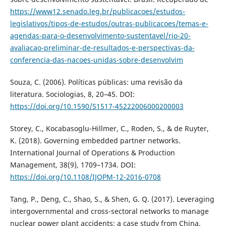
https://www12.senado.leg.br/publicacoes/estudos-
legislativos/tipos-de-estudos/outras-publicacoes/temas-e-
agendas-para-o-desenvolvimento-sustentavel/rio-20-
avaliacao-preliminar-de-resultados-e-perspectivas-da-
conferencia-das-nacoes-unidas-sobre-desenvolvim
Souza, C. (2006). Políticas públicas: uma revisão da
literatura. Sociologias, 8, 20–45. DOI:
https://doi.org/10.1590/S1517-45222006000200003
Storey, C., Kocabasoglu-Hillmer, C., Roden, S., & de Ruyter,
K. (2018). Governing embedded partner networks.
International Journal of Operations & Production
Management, 38(9), 1709–1734. DOI:
https://doi.org/10.1108/IJOPM-12-2016-0708
Tang, P., Deng, C., Shao, S., & Shen, G. Q. (2017). Leveraging
intergovernmental and cross-sectoral networks to manage
nuclear power plant accidents: a case study from China.