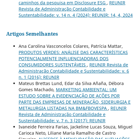
caminhos da pesquisa em Disclosure ESG
,
REUNIR
Revista de Administração Contabilidade e
Sustentabilidade: v. 14 n. 4 (2024): REUNIR: 14, 4, 2024
Artigos Semelhantes
Ana Carolina Vasconcelos Colares, Patrícia Mattar,
PRODUTOS VERDES: ANÁLISE DAS CARACTERÍSTICAS
POTENCIALMENTE INFLUENCIADORAS DOS
CONSUMIDORES SUSTENTÁVEIS
,
REUNIR Revista de
Administração Contabilidade e Sustentabilidade: v. 6
n. 1 (2016): REUNIR
Mateus Brettas Lund, Edar da Silva Añaña, Débora
Gomes Machado,
MARKETING AMBIENTAL: UM
ESTUDO SOBRE A EVIDENCIAÇÃO DE AÇÕES POR
PARTE DAS EMPRESAS DE MINERAÇÃO, SIDERURGIA E
METALURGIA LISTADAS NA BM&FBOVESPA
,
REUNIR
Revista de Administração Contabilidade e
Sustentabilidade: v. 7 n. 3 (2017): REUNIR
Ivaneide Ferreira Farias, Jackeline Lucas Souza, Miguel
Carioca Neto, Liliane Maria Ramalho de Castro