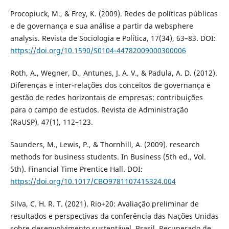
Procopiuck, M., & Frey, K. (2009). Redes de políticas públicas
e de governança e sua análise a partir da websphere
analysis. Revista de Sociologia e Política, 17(34), 63–83. DOI:
https://doi.org/10.1590/S0104-44782009000300006
Roth, A., Wegner, D., Antunes, J. A. V., & Padula, A. D. (2012).
Diferenças e inter-relações dos conceitos de governança e
gestão de redes horizontais de empresas: contribuições
para o campo de estudos. Revista de Administração
(RaUSP), 47(1), 112–123.
Saunders, M., Lewis, P., & Thornhill, A. (2009). research
methods for business students. In Business (5th ed., Vol.
5th). Financial Time Prentice Hall. DOI:
https://doi.org/10.1017/CBO9781107415324.004
Silva, C. H. R. T. (2021). Rio+20: Avaliação preliminar de
resultados e perspectivas da conferência das Nações Unidas
sobre desenvolvimento sustentável. Brasil. Recuperado de