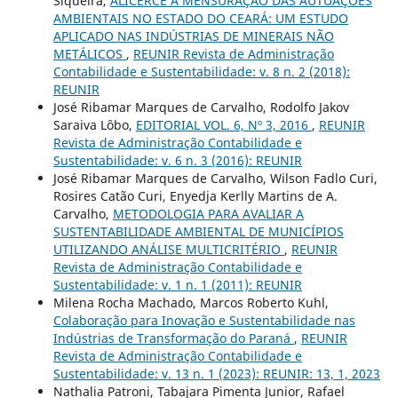
Siqueira,
ALICERCE À MENSURAÇÃO DAS AUTUAÇÕES
AMBIENTAIS NO ESTADO DO CEARÁ: UM ESTUDO
APLICADO NAS INDÚSTRIAS DE MINERAIS NÃO
METÁLICOS
,
REUNIR Revista de Administração
Contabilidade e Sustentabilidade: v. 8 n. 2 (2018):
REUNIR
José Ribamar Marques de Carvalho, Rodolfo Jakov
Saraiva Lôbo,
EDITORIAL VOL. 6, Nº 3, 2016
,
REUNIR
Revista de Administração Contabilidade e
Sustentabilidade: v. 6 n. 3 (2016): REUNIR
José Ribamar Marques de Carvalho, Wilson Fadlo Curi,
Rosires Catão Curi, Enyedja Kerlly Martins de A.
Carvalho,
METODOLOGIA PARA AVALIAR A
SUSTENTABILIDADE AMBIENTAL DE MUNICÍPIOS
UTILIZANDO ANÁLISE MULTICRITÉRIO
,
REUNIR
Revista de Administração Contabilidade e
Sustentabilidade: v. 1 n. 1 (2011): REUNIR
Milena Rocha Machado, Marcos Roberto Kuhl,
Colaboração para Inovação e Sustentabilidade nas
Indústrias de Transformação do Paraná
,
REUNIR
Revista de Administração Contabilidade e
Sustentabilidade: v. 13 n. 1 (2023): REUNIR: 13, 1, 2023
Nathalia Patroni, Tabajara Pimenta Junior, Rafael