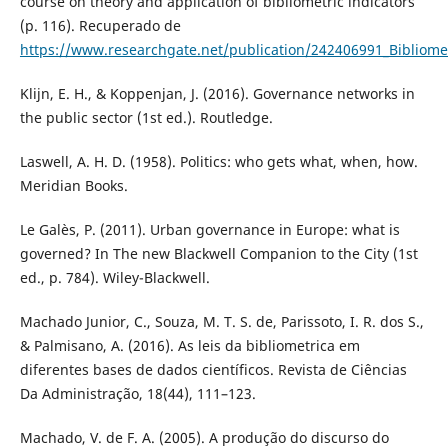
course on theory and application of bibliometric indicators
(p. 116). Recuperado de
https://www.researchgate.net/publication/242406991_Bibliometr
Klijn, E. H., & Koppenjan, J. (2016). Governance networks in
the public sector (1st ed.). Routledge.
Laswell, A. H. D. (1958). Politics: who gets what, when, how.
Meridian Books.
Le Galès, P. (2011). Urban governance in Europe: what is
governed? In The new Blackwell Companion to the City (1st
ed., p. 784). Wiley-Blackwell.
Machado Junior, C., Souza, M. T. S. de, Parissoto, I. R. dos S.,
& Palmisano, A. (2016). As leis da bibliometrica em
diferentes bases de dados científicos. Revista de Ciências
Da Administração, 18(44), 111–123.
Machado, V. de F. A. (2005). A produção do discurso do