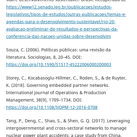
https://www12.senado.leg.br/publicacoes/estudos-
legislativos/tipos-de-estudos/outras-publicacoes/temas-e-
agendas-para-o-desenvolvimento-sustentavel/rio-20-
avaliacao-preliminar-de-resultados-e-perspectivas-da-
conferencia-das-nacoes-unidas-sobre-desenvolvim
Souza, C. (2006). Políticas públicas: uma revisão da
literatura. Sociologias, 8, 20–45. DOI:
https://doi.org/10.1590/S1517-45222006000200003
Storey, C., Kocabasoglu-Hillmer, C., Roden, S., & de Ruyter,
K. (2018). Governing embedded partner networks.
International Journal of Operations & Production
Management, 38(9), 1709–1734. DOI:
https://doi.org/10.1108/IJOPM-12-2016-0708
Tang, P., Deng, C., Shao, S., & Shen, G. Q. (2017). Leveraging
intergovernmental and cross-sectoral networks to manage
nuclear power plant accidents: a case study from China.