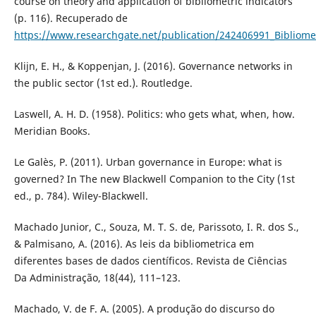
course on theory and application of bibliometric indicators
(p. 116). Recuperado de
https://www.researchgate.net/publication/242406991_Bibliometr
Klijn, E. H., & Koppenjan, J. (2016). Governance networks in
the public sector (1st ed.). Routledge.
Laswell, A. H. D. (1958). Politics: who gets what, when, how.
Meridian Books.
Le Galès, P. (2011). Urban governance in Europe: what is
governed? In The new Blackwell Companion to the City (1st
ed., p. 784). Wiley-Blackwell.
Machado Junior, C., Souza, M. T. S. de, Parissoto, I. R. dos S.,
& Palmisano, A. (2016). As leis da bibliometrica em
diferentes bases de dados científicos. Revista de Ciências
Da Administração, 18(44), 111–123.
Machado, V. de F. A. (2005). A produção do discurso do