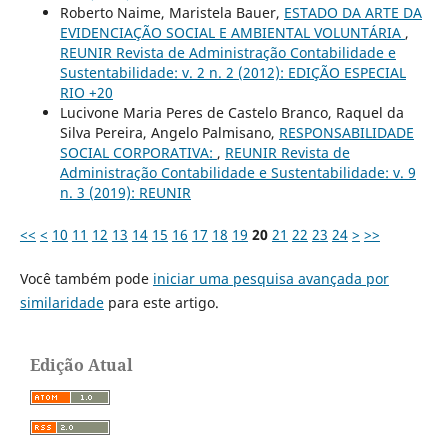
Roberto Naime, Maristela Bauer,
ESTADO DA ARTE DA
EVIDENCIAÇÃO SOCIAL E AMBIENTAL VOLUNTÁRIA
,
REUNIR Revista de Administração Contabilidade e
Sustentabilidade: v. 2 n. 2 (2012): EDIÇÃO ESPECIAL
RIO +20
Lucivone Maria Peres de Castelo Branco, Raquel da
Silva Pereira, Angelo Palmisano,
RESPONSABILIDADE
SOCIAL CORPORATIVA:
,
REUNIR Revista de
Administração Contabilidade e Sustentabilidade: v. 9
n. 3 (2019): REUNIR
<<
<
10
11
12
13
14
15
16
17
18
19
20
21
22
23
24
>
>>
Você também pode
iniciar uma pesquisa avançada por
similaridade
para este artigo.
Edição Atual