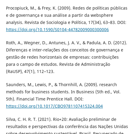
Procopiuck, M., & Frey, K. (2009). Redes de políticas públicas
e de governança e sua análise a partir da websphere
analysis. Revista de Sociologia e Política, 17(34), 63–83. DOI:
https://doi.org/10.1590/S0104-44782009000300006
Roth, A., Wegner, D., Antunes, J. A. V., & Padula, A. D. (2012).
Diferenças e inter-relações dos conceitos de governança e
gestão de redes horizontais de empresas: contribuições
para o campo de estudos. Revista de Administração
(RaUSP), 47(1), 112–123.
Saunders, M., Lewis, P., & Thornhill, A. (2009). research
methods for business students. In Business (5th ed., Vol.
5th). Financial Time Prentice Hall. DOI:
https://doi.org/10.1017/CBO9781107415324.004
Silva, C. H. R. T. (2021). Rio+20: Avaliação preliminar de
resultados e perspectivas da conferência das Nações Unidas
sobre desenvolvimento sustentável. Brasil. Recuperado de