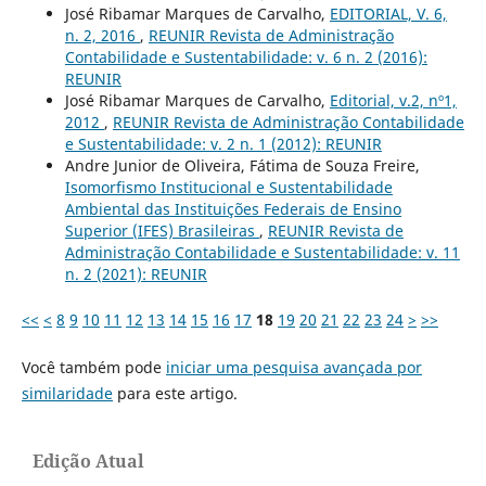
José Ribamar Marques de Carvalho,
EDITORIAL, V. 6,
n. 2, 2016
,
REUNIR Revista de Administração
Contabilidade e Sustentabilidade: v. 6 n. 2 (2016):
REUNIR
José Ribamar Marques de Carvalho,
Editorial, v.2, nº1,
2012
,
REUNIR Revista de Administração Contabilidade
e Sustentabilidade: v. 2 n. 1 (2012): REUNIR
Andre Junior de Oliveira, Fátima de Souza Freire,
Isomorfismo Institucional e Sustentabilidade
Ambiental das Instituições Federais de Ensino
Superior (IFES) Brasileiras
,
REUNIR Revista de
Administração Contabilidade e Sustentabilidade: v. 11
n. 2 (2021): REUNIR
<<
<
8
9
10
11
12
13
14
15
16
17
18
19
20
21
22
23
24
>
>>
Você também pode
iniciar uma pesquisa avançada por
similaridade
para este artigo.
Edição Atual