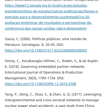
https://www12.senado.leg.br/publicacoes/estudos-
legislativos/tipos-de-estudos/outras-publicacoes/temas-e-
agendas-para-o-desenvolvimento-sustentavel/rio-20-
avaliacao-preliminar-de-resultados-e-perspectivas-da-
conferencia-das-nacoes-unidas-sobre-desenvolvim
Souza, C. (2006). Políticas públicas: uma revisão da
literatura. Sociologias, 8, 20–45. DOI:
https://doi.org/10.1590/S1517-45222006000200003
Storey, C., Kocabasoglu-Hillmer, C., Roden, S., & de Ruyter,
K. (2018). Governing embedded partner networks.
International Journal of Operations & Production
Management, 38(9), 1709–1734. DOI:
https://doi.org/10.1108/IJOPM-12-2016-0708
Tang, P., Deng, C., Shao, S., & Shen, G. Q. (2017). Leveraging
intergovernmental and cross-sectoral networks to manage
nuclear power plant accidents: a case study from China.