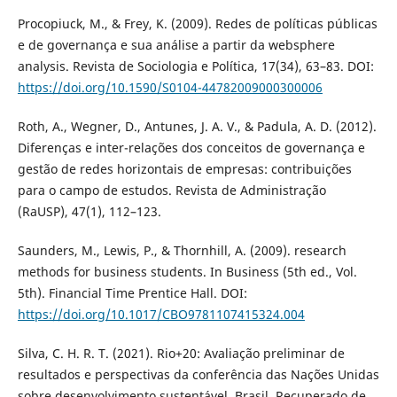
Procopiuck, M., & Frey, K. (2009). Redes de políticas públicas
e de governança e sua análise a partir da websphere
analysis. Revista de Sociologia e Política, 17(34), 63–83. DOI:
https://doi.org/10.1590/S0104-44782009000300006
Roth, A., Wegner, D., Antunes, J. A. V., & Padula, A. D. (2012).
Diferenças e inter-relações dos conceitos de governança e
gestão de redes horizontais de empresas: contribuições
para o campo de estudos. Revista de Administração
(RaUSP), 47(1), 112–123.
Saunders, M., Lewis, P., & Thornhill, A. (2009). research
methods for business students. In Business (5th ed., Vol.
5th). Financial Time Prentice Hall. DOI:
https://doi.org/10.1017/CBO9781107415324.004
Silva, C. H. R. T. (2021). Rio+20: Avaliação preliminar de
resultados e perspectivas da conferência das Nações Unidas
sobre desenvolvimento sustentável. Brasil. Recuperado de