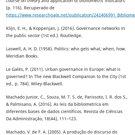
course on theory and application of bibliometric indicators
(p. 116). Recuperado de
https://www.researchgate.net/publication/242406991_Bibliometr
Klijn, E. H., & Koppenjan, J. (2016). Governance networks in
the public sector (1st ed.). Routledge.
Laswell, A. H. D. (1958). Politics: who gets what, when, how.
Meridian Books.
Le Galès, P. (2011). Urban governance in Europe: what is
governed? In The new Blackwell Companion to the City (1st
ed., p. 784). Wiley-Blackwell.
Machado Junior, C., Souza, M. T. S. de, Parissoto, I. R. dos S.,
& Palmisano, A. (2016). As leis da bibliometrica em
diferentes bases de dados científicos. Revista de Ciências
Da Administração, 18(44), 111–123.
Machado, V. de F. A. (2005). A produção do discurso do