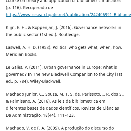
course on theory and application of bibliometric indicators
(p. 116). Recuperado de
https://www.researchgate.net/publication/242406991_Bibliometr
Klijn, E. H., & Koppenjan, J. (2016). Governance networks in
the public sector (1st ed.). Routledge.
Laswell, A. H. D. (1958). Politics: who gets what, when, how.
Meridian Books.
Le Galès, P. (2011). Urban governance in Europe: what is
governed? In The new Blackwell Companion to the City (1st
ed., p. 784). Wiley-Blackwell.
Machado Junior, C., Souza, M. T. S. de, Parissoto, I. R. dos S.,
& Palmisano, A. (2016). As leis da bibliometrica em
diferentes bases de dados científicos. Revista de Ciências
Da Administração, 18(44), 111–123.
Machado, V. de F. A. (2005). A produção do discurso do