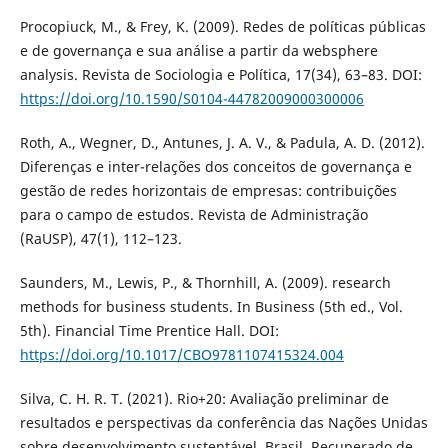
Procopiuck, M., & Frey, K. (2009). Redes de políticas públicas
e de governança e sua análise a partir da websphere
analysis. Revista de Sociologia e Política, 17(34), 63–83. DOI:
https://doi.org/10.1590/S0104-44782009000300006
Roth, A., Wegner, D., Antunes, J. A. V., & Padula, A. D. (2012).
Diferenças e inter-relações dos conceitos de governança e
gestão de redes horizontais de empresas: contribuições
para o campo de estudos. Revista de Administração
(RaUSP), 47(1), 112–123.
Saunders, M., Lewis, P., & Thornhill, A. (2009). research
methods for business students. In Business (5th ed., Vol.
5th). Financial Time Prentice Hall. DOI:
https://doi.org/10.1017/CBO9781107415324.004
Silva, C. H. R. T. (2021). Rio+20: Avaliação preliminar de
resultados e perspectivas da conferência das Nações Unidas
sobre desenvolvimento sustentável. Brasil. Recuperado de