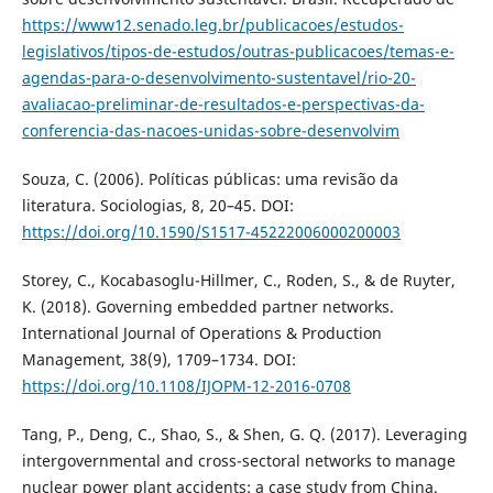
https://www12.senado.leg.br/publicacoes/estudos-
legislativos/tipos-de-estudos/outras-publicacoes/temas-e-
agendas-para-o-desenvolvimento-sustentavel/rio-20-
avaliacao-preliminar-de-resultados-e-perspectivas-da-
conferencia-das-nacoes-unidas-sobre-desenvolvim
Souza, C. (2006). Políticas públicas: uma revisão da
literatura. Sociologias, 8, 20–45. DOI:
https://doi.org/10.1590/S1517-45222006000200003
Storey, C., Kocabasoglu-Hillmer, C., Roden, S., & de Ruyter,
K. (2018). Governing embedded partner networks.
International Journal of Operations & Production
Management, 38(9), 1709–1734. DOI:
https://doi.org/10.1108/IJOPM-12-2016-0708
Tang, P., Deng, C., Shao, S., & Shen, G. Q. (2017). Leveraging
intergovernmental and cross-sectoral networks to manage
nuclear power plant accidents: a case study from China.