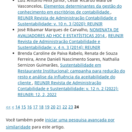
Luiz Antônio Félix Junior, César Ricardo Maia de
Vasconcelos,
Elementos determinantes da gestão do
conhecimento em escritórios de contabilidade
,
REUNIR Revista de Administração Contabilidade e
Sustentabilidade: v. 10 n. 3 (2020): REUNIR
José Ribamar Marques de Carvalho,
NOMINATA DE
AVALIADORES AD HOC E ESTATÍSTICAS 2014
,
REUNIR
Revista de Administração Contabilidade e
Sustentabilidade: v. 4 n. 3 (2014): REUNIR
Brenda Caroline de Paiva Rabelo, Renata de Souza
Ferreira, Anne Danieli Nascimento Soares, Nathalia
Sernizon Guimarães,
Sustentabilidade em
Restaurante Institucional: campanha para redução do
resto e análise da influência da aceitabilidade do
cliente
,
REUNIR Revista de Administração
Contabilidade e Sustentabilidade: v. 12 n. 2 (2022):
REUNIR: 12, 2, 2022
<<
<
14
15
16
17
18
19
20
21
22
23
24
Você também pode
iniciar uma pesquisa avançada por
similaridade
para este artigo.