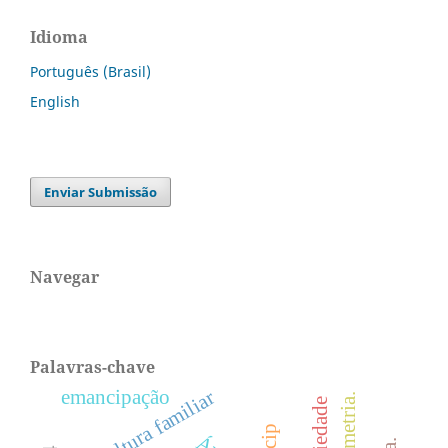
Idioma
Português (Brasil)
English
Enviar Submissão
Navegar
Palavras-chave
emancipação
agricultura familiar
bibliometria.
oscip