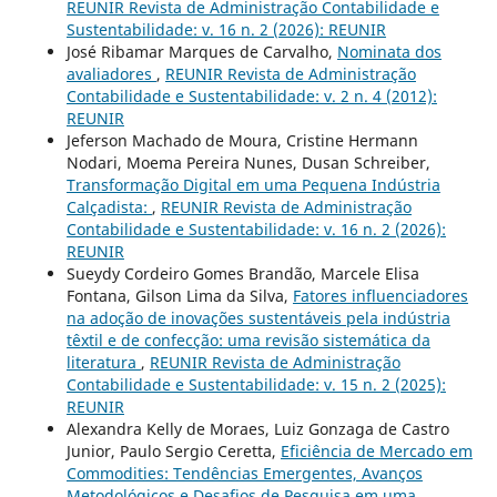
REUNIR Revista de Administração Contabilidade e
Sustentabilidade: v. 16 n. 2 (2026): REUNIR
José Ribamar Marques de Carvalho,
Nominata dos
avaliadores
,
REUNIR Revista de Administração
Contabilidade e Sustentabilidade: v. 2 n. 4 (2012):
REUNIR
Jeferson Machado de Moura, Cristine Hermann
Nodari, Moema Pereira Nunes, Dusan Schreiber,
Transformação Digital em uma Pequena Indústria
Calçadista:
,
REUNIR Revista de Administração
Contabilidade e Sustentabilidade: v. 16 n. 2 (2026):
REUNIR
Sueydy Cordeiro Gomes Brandão, Marcele Elisa
Fontana, Gilson Lima da Silva,
Fatores influenciadores
na adoção de inovações sustentáveis pela indústria
têxtil e de confecção: uma revisão sistemática da
literatura
,
REUNIR Revista de Administração
Contabilidade e Sustentabilidade: v. 15 n. 2 (2025):
REUNIR
Alexandra Kelly de Moraes, Luiz Gonzaga de Castro
Junior, Paulo Sergio Ceretta,
Eficiência de Mercado em
Commodities: Tendências Emergentes, Avanços
Metodológicos e Desafios de Pesquisa em uma