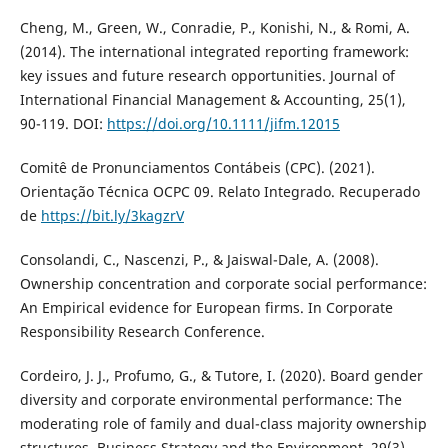
Cheng, M., Green, W., Conradie, P., Konishi, N., & Romi, A.
(2014). The international integrated reporting framework:
key issues and future research opportunities. Journal of
International Financial Management & Accounting, 25(1),
90-119. DOI:
https://doi.org/10.1111/jifm.12015
Comitê de Pronunciamentos Contábeis (CPC). (2021).
Orientação Técnica OCPC 09. Relato Integrado. Recuperado
de
https://bit.ly/3kagzrV
Consolandi, C., Nascenzi, P., & Jaiswal-Dale, A. (2008).
Ownership concentration and corporate social performance:
An Empirical evidence for European firms. In Corporate
Responsibility Research Conference.
Cordeiro, J. J., Profumo, G., & Tutore, I. (2020). Board gender
diversity and corporate environmental performance: The
moderating role of family and dual-class majority ownership
structures. Business Strategy and the Environment, 29(3),