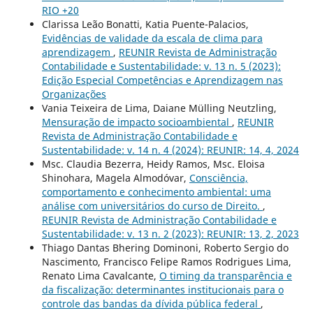
RIO +20
Clarissa Leão Bonatti, Katia Puente-Palacios,
Evidências de validade da escala de clima para
aprendizagem
,
REUNIR Revista de Administração
Contabilidade e Sustentabilidade: v. 13 n. 5 (2023):
Edição Especial Competências e Aprendizagem nas
Organizações
Vania Teixeira de Lima, Daiane Mülling Neutzling,
Mensuração de impacto socioambiental
,
REUNIR
Revista de Administração Contabilidade e
Sustentabilidade: v. 14 n. 4 (2024): REUNIR: 14, 4, 2024
Msc. Claudia Bezerra, Heidy Ramos, Msc. Eloisa
Shinohara, Magela Almodóvar,
Consciência,
comportamento e conhecimento ambiental: uma
análise com universitários do curso de Direito.
,
REUNIR Revista de Administração Contabilidade e
Sustentabilidade: v. 13 n. 2 (2023): REUNIR: 13, 2, 2023
Thiago Dantas Bhering Dominoni, Roberto Sergio do
Nascimento, Francisco Felipe Ramos Rodrigues Lima,
Renato Lima Cavalcante,
O timing da transparência e
da fiscalização: determinantes institucionais para o
controle das bandas da dívida pública federal
,