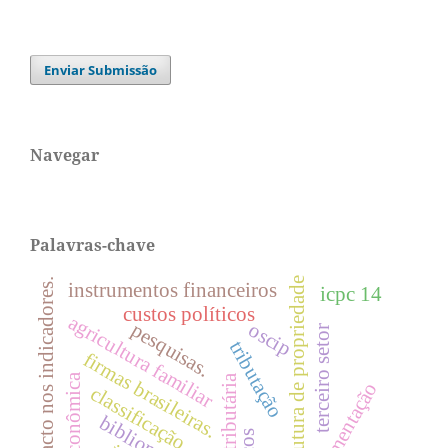
Enviar Submissão
Navegar
Palavras-chave
estrutura de propriedade
impacto nos indicadores.
instrumentos financeiros
icpc 14
custos políticos
agricultura familiar
oscip
pesquisas.
terceiro setor
tributação
firmas brasileiras.
crise econômica
Área tributária
regulamentação
classificação
bibliometria.