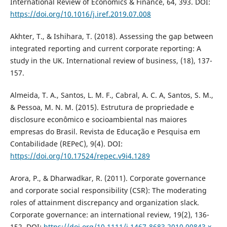
International Review of Economics & Finance, 64, 393. DOI:
https://doi.org/10.1016/j.iref.2019.07.008
Akhter, T., & Ishihara, T. (2018). Assessing the gap between
integrated reporting and current corporate reporting: A
study in the UK. International review of business, (18), 137-
157.
Almeida, T. A., Santos, L. M. F., Cabral, A. C. A, Santos, S. M.,
& Pessoa, M. N. M. (2015). Estrutura de propriedade e
disclosure econômico e socioambiental nas maiores
empresas do Brasil. Revista de Educação e Pesquisa em
Contabilidade (REPeC), 9(4). DOI:
https://doi.org/10.17524/repec.v9i4.1289
Arora, P., & Dharwadkar, R. (2011). Corporate governance
and corporate social responsibility (CSR): The moderating
roles of attainment discrepancy and organization slack.
Corporate governance: an international review, 19(2), 136-
152. DOI:
https://doi.org/10.1111/j.1467-8683.2010.00843.x