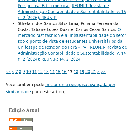
Perspectiva Bibliométrica
,
REUNIR Revista de
Administração Contabilidade e Sustentabilidade: v. 16
n. 2 (2026): REUNIR
Sthefani dos Santos Silva Lima, Poliana Ferreira da
Costa, Tatiane Lopes Duarte, Carlos Cesar Santos,
O
mercado fast fashion e a (in)sustentabilidade do setor
sob o ponto de vista de estudantes universitários da
Unifesspa de Rondon do Pará – PA
,
REUNIR Revista de
Administração Contabilidade e Sustentabilidade: v. 14
n. 2 (2024): REUNIR: 14, 2, 2024
<<
<
7
8
9
10
11
12
13
14
15
16
17
18
19
20
21
>
>>
Você também pode
iniciar uma pesquisa avançada por
similaridade
para este artigo.
Edição Atual