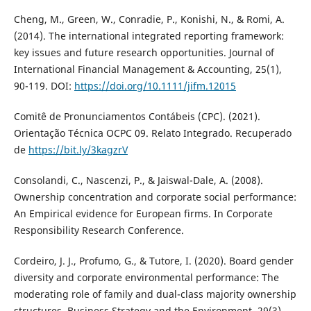
Cheng, M., Green, W., Conradie, P., Konishi, N., & Romi, A.
(2014). The international integrated reporting framework:
key issues and future research opportunities. Journal of
International Financial Management & Accounting, 25(1),
90-119. DOI:
https://doi.org/10.1111/jifm.12015
Comitê de Pronunciamentos Contábeis (CPC). (2021).
Orientação Técnica OCPC 09. Relato Integrado. Recuperado
de
https://bit.ly/3kagzrV
Consolandi, C., Nascenzi, P., & Jaiswal-Dale, A. (2008).
Ownership concentration and corporate social performance:
An Empirical evidence for European firms. In Corporate
Responsibility Research Conference.
Cordeiro, J. J., Profumo, G., & Tutore, I. (2020). Board gender
diversity and corporate environmental performance: The
moderating role of family and dual-class majority ownership
structures. Business Strategy and the Environment, 29(3),