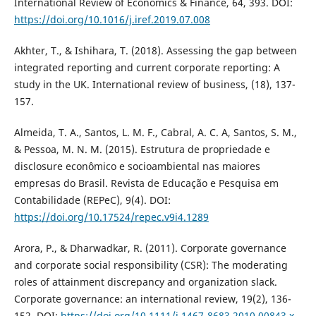
International Review of Economics & Finance, 64, 393. DOI:
https://doi.org/10.1016/j.iref.2019.07.008
Akhter, T., & Ishihara, T. (2018). Assessing the gap between
integrated reporting and current corporate reporting: A
study in the UK. International review of business, (18), 137-
157.
Almeida, T. A., Santos, L. M. F., Cabral, A. C. A, Santos, S. M.,
& Pessoa, M. N. M. (2015). Estrutura de propriedade e
disclosure econômico e socioambiental nas maiores
empresas do Brasil. Revista de Educação e Pesquisa em
Contabilidade (REPeC), 9(4). DOI:
https://doi.org/10.17524/repec.v9i4.1289
Arora, P., & Dharwadkar, R. (2011). Corporate governance
and corporate social responsibility (CSR): The moderating
roles of attainment discrepancy and organization slack.
Corporate governance: an international review, 19(2), 136-
152. DOI:
https://doi.org/10.1111/j.1467-8683.2010.00843.x