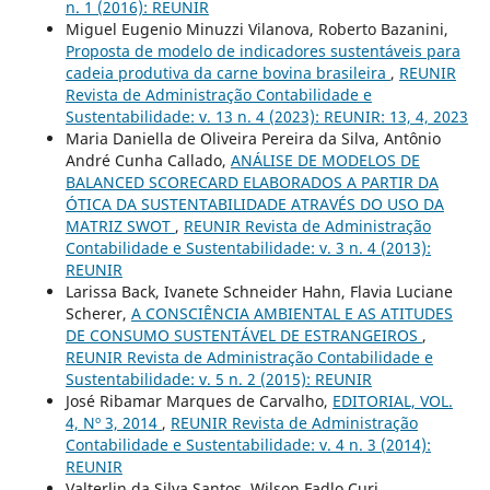
n. 1 (2016): REUNIR
Miguel Eugenio Minuzzi Vilanova, Roberto Bazanini,
Proposta de modelo de indicadores sustentáveis para
cadeia produtiva da carne bovina brasileira
,
REUNIR
Revista de Administração Contabilidade e
Sustentabilidade: v. 13 n. 4 (2023): REUNIR: 13, 4, 2023
Maria Daniella de Oliveira Pereira da Silva, Antônio
André Cunha Callado,
ANÁLISE DE MODELOS DE
BALANCED SCORECARD ELABORADOS A PARTIR DA
ÓTICA DA SUSTENTABILIDADE ATRAVÉS DO USO DA
MATRIZ SWOT
,
REUNIR Revista de Administração
Contabilidade e Sustentabilidade: v. 3 n. 4 (2013):
REUNIR
Larissa Back, Ivanete Schneider Hahn, Flavia Luciane
Scherer,
A CONSCIÊNCIA AMBIENTAL E AS ATITUDES
DE CONSUMO SUSTENTÁVEL DE ESTRANGEIROS
,
REUNIR Revista de Administração Contabilidade e
Sustentabilidade: v. 5 n. 2 (2015): REUNIR
José Ribamar Marques de Carvalho,
EDITORIAL, VOL.
4, Nº 3, 2014
,
REUNIR Revista de Administração
Contabilidade e Sustentabilidade: v. 4 n. 3 (2014):
REUNIR
Valterlin da Silva Santos, Wilson Fadlo Curi,