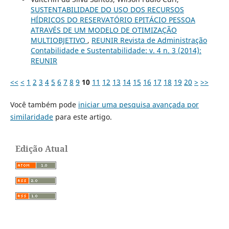
SUSTENTABILIDADE DO USO DOS RECURSOS
HÍDRICOS DO RESERVATÓRIO EPITÁCIO PESSOA
ATRAVÉS DE UM MODELO DE OTIMIZAÇÃO
MULTIOBJETIVO
,
REUNIR Revista de Administração
Contabilidade e Sustentabilidade: v. 4 n. 3 (2014):
REUNIR
<<
<
1
2
3
4
5
6
7
8
9
10
11
12
13
14
15
16
17
18
19
20
>
>>
Você também pode
iniciar uma pesquisa avançada por
similaridade
para este artigo.
Edição Atual