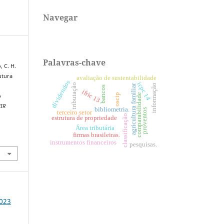
Navegar
Palavras-chave
, C. H.
rutura
avaliação de sustentabilidade
dividendos
icpc 14
tributação
informação
agricultura familiar
bancos
ifric 13
comparabilidade
oscip
o
IR
bibliometria.
proventos
terceiro setor
classificação
estrutura de propriedade
Área tributária
firmas brasileiras.
1
instrumentos financeiros
pesquisas.
2023