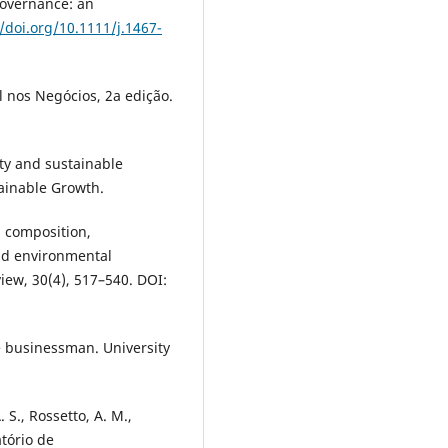
governance: an
//doi.org/10.1111/j.1467-
al nos Negócios, 2a edição.
ity and sustainable
ainable Growth.
d composition,
and environmental
iew, 30(4), 517–540. DOI:
he businessman. University
 S., Rossetto, A. M.,
atório de