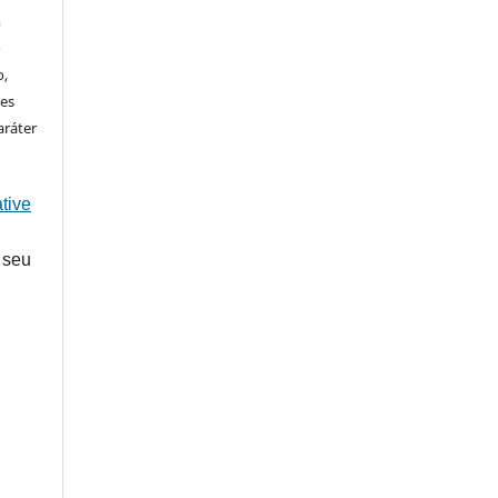
m
o
o,
ões
aráter
tive
 seu