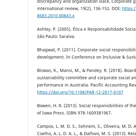
discrepancy and organization slack. Corporate 
international review, 19(2), 136-152. DOI:
https:
8683.2010.00843.x
Ashley, P. (2005). Ética e Responsabilidade Soci
São Paulo: Saraiva.
Bhagwat, P. (2011). Corporate social responsibil
development. In Conference on Inclusive & Sust
Biswas, K., Mansi, M., & Pandey, R. (2018). Boar
sustainability committee and corporate social 
performance in Australia. Pacific Accounting Rev
https://doi.org/10.1108/PAR-12-2017-0107
Bowen, H. R. (2013). Social responsibilities of t
of Iowa Press. ISBN 978-1609381967.
Campos, L. M. D. S., Sehnem, S., Oliveira, M. D. A.
Coelho, A. L. D. A. L., & Dalfovo, M. S. (2013). Rel