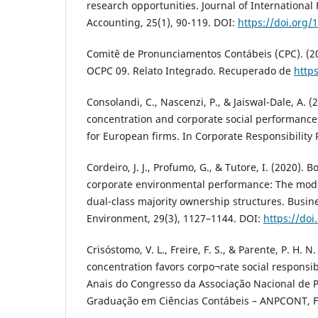
research opportunities. Journal of Internationa
Accounting, 25(1), 90-119. DOI:
https://doi.org/
Comitê de Pronunciamentos Contábeis (CPC). (20
OCPC 09. Relato Integrado. Recuperado de
https
Consolandi, C., Nascenzi, P., & Jaiswal-Dale, A. 
concentration and corporate social performance
for European firms. In Corporate Responsibility
Cordeiro, J. J., Profumo, G., & Tutore, I. (2020).
corporate environmental performance: The moder
dual-class majority ownership structures. Busin
Environment, 29(3), 1127–1144. DOI:
https://doi
Crisóstomo, V. L., Freire, F. S., & Parente, P. H. 
concentration favors corpo¬rate social responsibil
Anais do Congresso da Associação Nacional de 
Graduação em Ciências Contábeis – ANPCONT, For