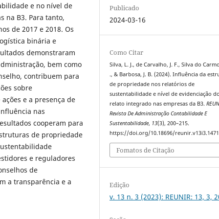
bilidade e no nível de
Publicado
s na B3. Para tanto,
2024-03-16
nos de 2017 e 2018. Os
gística binária e
esultados demonstraram
Como Citar
administração, bem como
Silva, L. J., de Carvalho, J. F., Silva do Carmo
., & Barbosa, J. B. (2024). Influência da est
selho, contribuem para
de propriedade nos relatórios de
ções sobre
sustentabilidade e nível de evidenciação d
e ações e a presença de
relato integrado nas empresas da B3.
REUN
nfluência nas
Revista De Administração Contabilidade E
 resultados cooperam para
Sustentabilidade
,
13
(3), 200–215.
https://doi.org/10.18696/reunir.v13i3.147
estruturas de propriedade
sustentabilidade
Fomatos de Citação
estidores e reguladores
conselhos de
m a transparência e a
Edição
v. 13 n. 3 (2023): REUNIR: 13, 3, 