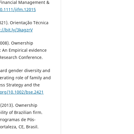
l Financial Management &
10.1111/jifm.12015
21). Orientação Técnica
://bit.ly/3kagzrV
(2008). Ownership
: An Empirical evidence
 Research Conference.
 Board gender diversity and
ating role of family and
ess Strategy and the
.org/10.1002/bse.2421
N. (2013). Ownership
ity of Brazilian firm.
Programas de Pós-
taleza, CE, Brasil.