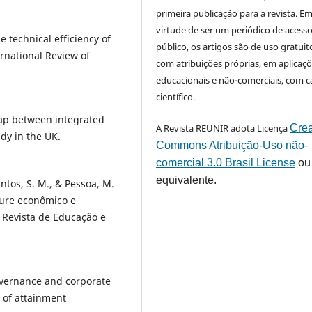
primeira publicação para a revista. E
virtude de ser um periódico de acess
 technical efficiency of
público, os artigos são de uso gratuit
ernational Review of
com atribuições próprias, em aplicaç
educacionais e não-comerciais, com c
científico.
 gap between integrated
A Revista REUNIR adota Licença
Crea
dy in the UK.
Commons Atribuição-Uso não-
comercial 3.0 Brasil License
ou
equivalente.
Santos, S. M., & Pessoa, M.
sure econômico e
 Revista de Educação e
overnance and corporate
s of attainment