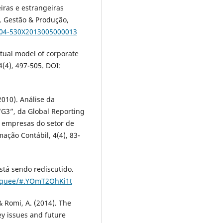
eiras e estrangeiras
. Gestão & Produção,
0104-530X2013005000013
ptual model of corporate
4), 497-505. DOI:
(2010). Análise da
 “G3”, da Global Reporting
as empresas do setor de
mação Contábil, 4(4), 83-
stá sendo rediscutido.
i-oquee/#.YOmT2OhKi1t
& Romi, A. (2014). The
ey issues and future