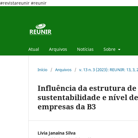
#revistareunir #reunir
Atual
Arquivos
Notícias
Sobre
Início
/
Arquivos
/
v. 13 n. 3 (2023): REUNIR: 13, 3,
Influência da estrutura de
sustentabilidade e nível d
empresas da B3
Lívia Janaína Silva