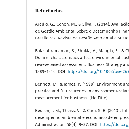
Referências
Araújo, G., Cohen, M., & Silva, J. (2014). Avaliaçã
de Gestão Ambiental Sobre o Desempenho Fina
Brasileiras. Revista de Gestão Ambiental e Suste
Balasubramanian, S., Shukla, V., Mangla, S., & Ch
Do firm characteristics affect environmental sust
review-based assessment. Business Strategy and
1389–1416. DOI:
https://doi.org/10.1002/bse.26
Bennett, M., & James, P. (1998). Environment und
practice and future trends in environment-rela
measurement for business. (No Title).
Beuren, I. M., Theiss, V., & Carli, S. B. (2013). I
desempenho ambiental e econômico de empresa
Administración, 58(4), 9–37. DOI:
https://doi.or