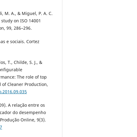
, M. A., & Miguel, P. A. C.
a study on ISO 14001
on, 99, 286–296.
as e sociais. Cortez
, T., Childe, S. J., &
onfigurable
mance: The role of top
 of Cleaner Production,
ro.2016.09.035
09). A relação entre os
ndicador do desempenho
Produção Online, 9(3).
77