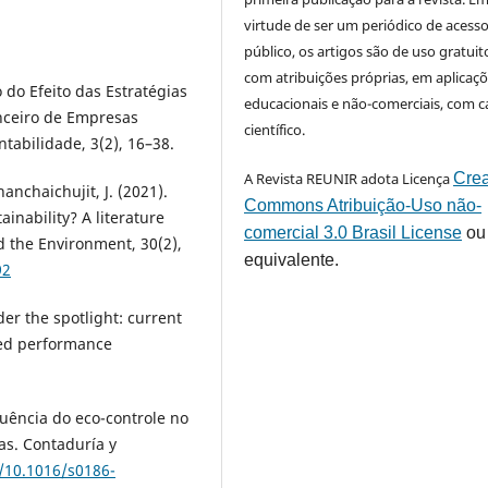
virtude de ser um periódico de acess
público, os artigos são de uso gratuit
com atribuições próprias, em aplicaç
o do Efeito das Estratégias
educacionais e não-comerciais, com c
nceiro de Empresas
científico.
ntabilidade, 3(2), 16–38.
A Revista REUNIR adota Licença
Crea
anchaichujit, J. (2021).
Commons Atribuição-Uso não-
ainability? A literature
comercial 3.0 Brasil License
ou
 the Environment, 30(2),
equivalente.
92
er the spotlight: current
ted performance
nfluência do eco-controle no
s. Contaduría y
g/10.1016/s0186-