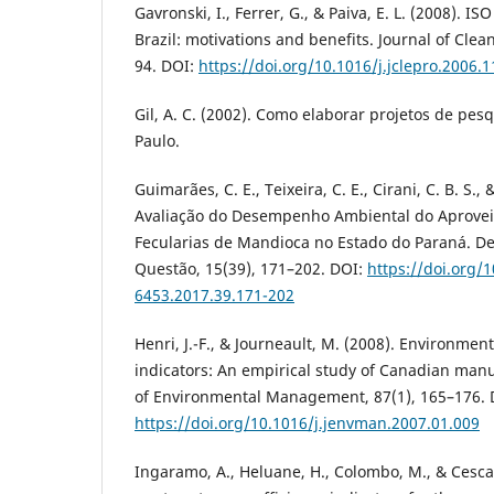
Gavronski, I., Ferrer, G., & Paiva, E. L. (2008). IS
Brazil: motivations and benefits. Journal of Clea
94. DOI:
https://doi.org/10.1016/j.jclepro.2006.1
Gil, A. C. (2002). Como elaborar projetos de pesqu
Paulo.
Guimarães, C. E., Teixeira, C. E., Cirani, C. B. S.,
Avaliação do Desempenho Ambiental do Aprove
Fecularias de Mandioca no Estado do Paraná. D
Questão, 15(39), 171–202. DOI:
https://doi.org/
6453.2017.39.171-202
Henri, J.-F., & Journeault, M. (2008). Environme
indicators: An empirical study of Canadian manu
of Environmental Management, 87(1), 165–176. 
https://doi.org/10.1016/j.jenvman.2007.01.009
Ingaramo, A., Heluane, H., Colombo, M., & Cesca