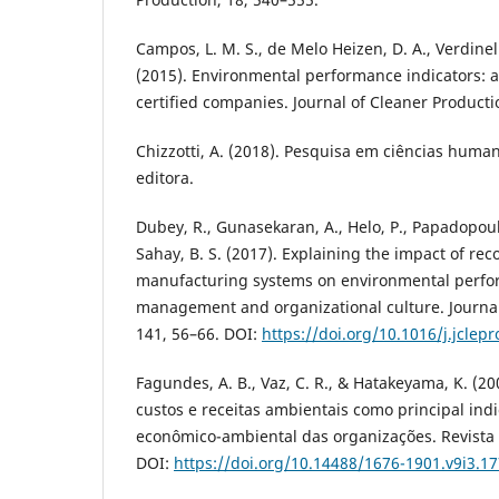
Campos, L. M. S., de Melo Heizen, D. A., Verdinelli
(2015). Environmental performance indicators: 
certified companies. Journal of Cleaner Producti
Chizzotti, A. (2018). Pesquisa em ciências human
editora.
Dubey, R., Gunasekaran, A., Helo, P., Papadopoulos
Sahay, B. S. (2017). Explaining the impact of rec
manufacturing systems on environmental perfor
management and organizational culture. Journal
141, 56–66. DOI:
https://doi.org/10.1016/j.jclep
Fagundes, A. B., Vaz, C. R., & Hatakeyama, K. (20
custos e receitas ambientais como principal i
econômico-ambiental das organizações. Revista 
DOI:
https://doi.org/10.14488/1676-1901.v9i3.1