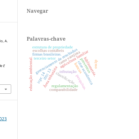
Navegar
Palavras-chave
o, A.
estrutura de propriedade
gerenciamento de resultados
escolhas contábeis
agricultura familiar
ramo varejista
firmas brasileiras.
terceiro setor
bibliometria.
educação ambiental.
proventos
.
oscip
crise econômica
bancos
de E
Área tributária
ifric 13
tributação
classificação
icpc 14
pesquisas.
2
regulamentação
comparabilidade
2023