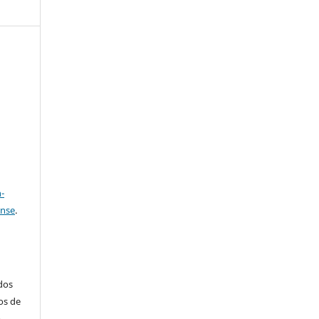
e
a
-
ense
.
ados
os de
m