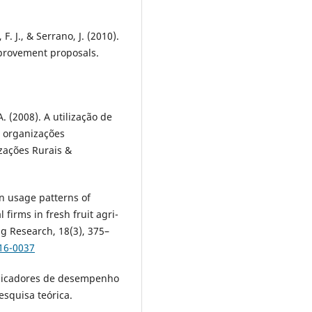
F. J., & Serrano, J. (2010).
mprovement proposals.
A. (2008). A utilização de
 organizações
zações Rurais &
en usage patterns of
 firms in fresh fruit agri-
ng Research, 18(3), 375–
16-0037
Indicadores de desempenho
squisa teórica.