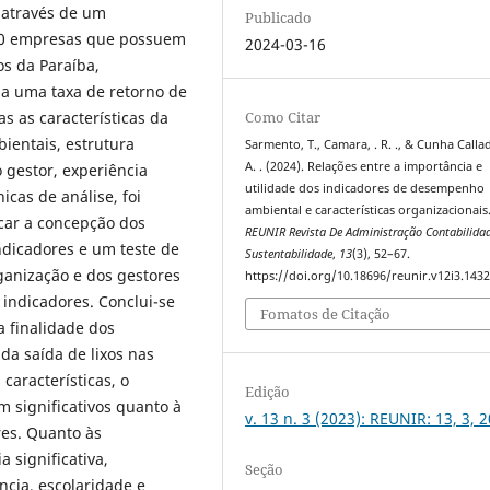
s através de um
Publicado
00 empresas que possuem
2024-03-16
os da Paraíba,
a uma taxa de retorno de
 as características da
Como Citar
bientais, estrutura
Sarmento, T., Camara, . R. ., & Cunha Callad
A. . (2024). Relações entre a importância e
 gestor, experiência
utilidade dos indicadores de desempenho
icas de análise, foi
ambiental e características organizacionais
icar a concepção dos
REUNIR Revista De Administração Contabilida
ndicadores e um teste de
Sustentabilidade
,
13
(3), 52–67.
ganização e dos gestores
https://doi.org/10.18696/reunir.v12i3.143
 indicadores. Conclui-se
Fomatos de Citação
 finalidade dos
da saída de lixos nas
características, o
Edição
m significativos quanto à
v. 13 n. 3 (2023): REUNIR: 13, 3, 
res. Quanto às
a significativa,
Seção
ncia, escolaridade e