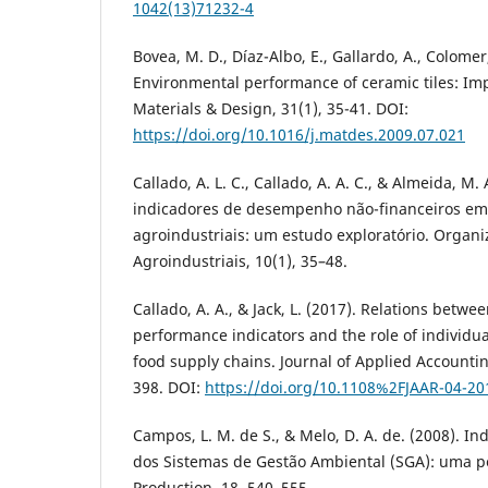
1042(13)71232-4
Bovea, M. D., Díaz-Albo, E., Gallardo, A., Colomer, 
Environmental performance of ceramic tiles: I
Materials & Design, 31(1), 35-41. DOI:
https://doi.org/10.1016/j.matdes.2009.07.021
Callado, A. L. C., Callado, A. A. C., & Almeida, M. 
indicadores de desempenho não-financeiros em
agroindustriais: um estudo exploratório. Organi
Agroindustriais, 10(1), 35–48.
Callado, A. A., & Jack, L. (2017). Relations betwe
performance indicators and the role of individual
food supply chains. Journal of Applied Accounti
398. DOI:
https://doi.org/10.1108%2FJAAR-04-20
Campos, L. M. de S., & Melo, D. A. de. (2008). 
dos Sistemas de Gestão Ambiental (SGA): uma pe
Production, 18, 540–555.