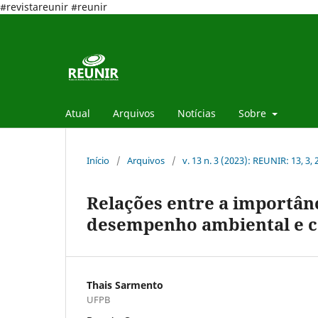
#revistareunir #reunir
Atual
Arquivos
Notícias
Sobre
Início
/
Arquivos
/
v. 13 n. 3 (2023): REUNIR: 13, 3,
Relações entre a importânc
desempenho ambiental e ca
Thais Sarmento
UFPB