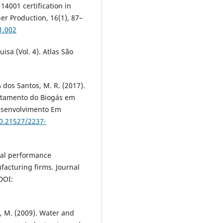
O 14001 certification in
ner Production, 16(1), 87–
1.002
isa (Vol. 4). Atlas São
 & dos Santos, M. R. (2017).
itamento do Biogás em
esenvolvimento Em
10.21527/2237-
ntal performance
facturing firms. Journal
DOI:
, M. (2009). Water and