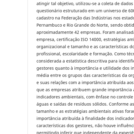
atingir tal objetivo, utilizou-se a coleta de dado
questionário estruturado em um universo de 6
cadastro na Federação das Indústrias nos estad
Pernambuco e Rio Grande do Norte, sendo obtid
aproximadamente 42 empresas. Foram analisadas
empresa, certificação ISO 14000, estratégias am
organizacional e tamanho e as características do
profissional, escolaridade e formação. Como técn
considerada a estatística descritiva para identif
gestores quanto à importância e utilidade dos i
média entre os grupos das características da or
e suas relações com a importância atribuída aos
que as empresas atribuem grande importância a
indicadores ambientais, com ênfase no controle 
águas e saídas de resíduos sólidos. Conforme as 
tamanho e as estratégias ambientais ativas fora
importância atribuída à finalidade dos indicado
características dos gestores, não houve influênci
permitindo inferir que independente da experiê