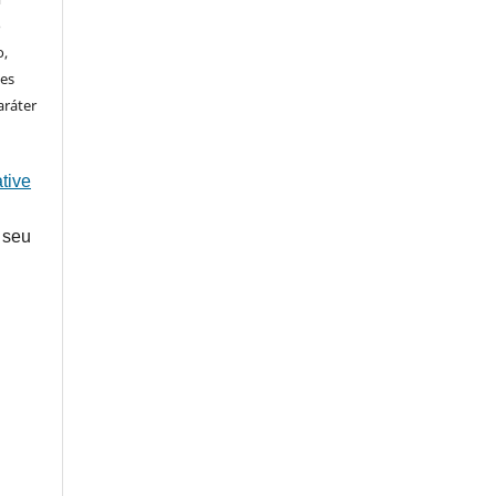
o
o,
ões
aráter
tive
 seu