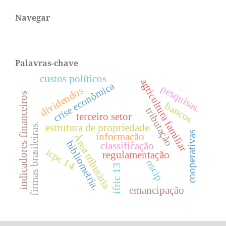
Navegar
Palavras-chave
custos políticos
agricultura familiar
crise econômica
pesquisas.
dividendos
indicadores financeiros
bancos
tributação
terceiro setor
firmas brasileiras.
estrutura de propriedade
cooperativas
informação
Área tributária
bibliometria.
classificação
icpc 14
regulamentação
oscip
ifric 13
emancipação