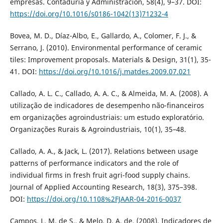
empresas. Contaduría y Administración, 58(4), 9–37. DOI:
https://doi.org/10.1016/s0186-1042(13)71232-4
Bovea, M. D., Díaz-Albo, E., Gallardo, A., Colomer, F. J., &
Serrano, J. (2010). Environmental performance of ceramic
tiles: Improvement proposals. Materials & Design, 31(1), 35-
41. DOI:
https://doi.org/10.1016/j.matdes.2009.07.021
Callado, A. L. C., Callado, A. A. C., & Almeida, M. A. (2008). A
utilização de indicadores de desempenho não-financeiros
em organizações agroindustriais: um estudo exploratório.
Organizações Rurais & Agroindustriais, 10(1), 35–48.
Callado, A. A., & Jack, L. (2017). Relations between usage
patterns of performance indicators and the role of
individual firms in fresh fruit agri-food supply chains.
Journal of Applied Accounting Research, 18(3), 375–398.
DOI:
https://doi.org/10.1108%2FJAAR-04-2016-0037
Campos, L. M. de S., & Melo, D. A. de. (2008). Indicadores de