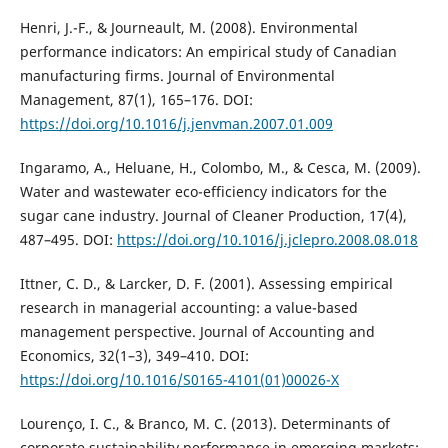
Henri, J.-F., & Journeault, M. (2008). Environmental
performance indicators: An empirical study of Canadian
manufacturing firms. Journal of Environmental
Management, 87(1), 165–176. DOI:
https://doi.org/10.1016/j.jenvman.2007.01.009
Ingaramo, A., Heluane, H., Colombo, M., & Cesca, M. (2009).
Water and wastewater eco-efficiency indicators for the
sugar cane industry. Journal of Cleaner Production, 17(4),
487–495. DOI:
https://doi.org/10.1016/j.jclepro.2008.08.018
Ittner, C. D., & Larcker, D. F. (2001). Assessing empirical
research in managerial accounting: a value-based
management perspective. Journal of Accounting and
Economics, 32(1–3), 349–410. DOI:
https://doi.org/10.1016/S0165-4101(01)00026-X
Lourenço, I. C., & Branco, M. C. (2013). Determinants of
corporate sustainability performance in emerging markets: