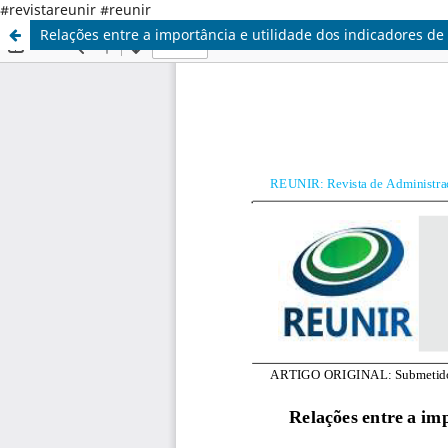
#revistareunir #reunir
Relações entre a importância e utilidade dos indicadores d