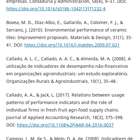
empresas. Contaduría y Administración, 58(4), 9–37. DOI:
https://doi.org/10.1016/s0186-1042(13)71232-4
Bovea, M. D., Díaz-Albo, E., Gallardo, A., Colomer, F. J., &
Serrano, J. (2010). Environmental performance of ceramic
tiles: Improvement proposals. Materials & Design, 31(1), 35-
41. DOI:
https://doi.org/10.1016/j.matdes.2009.07.021
Callado, A. L. C., Callado, A. A. C., & Almeida, M. A. (2008). A
utilização de indicadores de desempenho não-financeiros
em organizações agroindustriais: um estudo exploratório.
Organizações Rurais & Agroindustriais, 10(1), 35–48.
Callado, A. A., & Jack, L. (2017). Relations between usage
patterns of performance indicators and the role of
individual firms in fresh fruit agri-food supply chains.
Journal of Applied Accounting Research, 18(3), 375–398.
DOI:
https://doi.org/10.1108%2FJAAR-04-2016-0037
Campos, L. M. de S., & Melo, D. A. de. (2008). Indicadores de