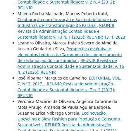
Contabilidade e Sustentabilidade: v. 2 n. 4 (2012):
REUNIR
Milena Rocha Machado, Marcos Roberto Kuhl,
Colaboração para Inovação e Sustentabilidade nas
Indústrias de Transformação do Paraná
,
REUNIR
Revista de Administração Contabilidade e
Sustentabilidade: v. 13 n. 1 (2023): REUNIR: 13, 1, 2023
Leandro Oliveira, Marcos Inácio Severo de Almeida,
Jussara Goulart da Silva,
Perspectiva evolutiva e
elementos teóricos da Taxonomia do comportamento
de reclamação do consumidor
,
REUNIR Revista de
Administração Contabilidade e Sustentabilidade: v. 16
n. 2 (2026): REUNIR
José Ribamar Marques de Carvalho,
EDITORIAL, VOL.
7, Nº 2, 2017.
,
REUNIR Revista de Administração
Contabilidade e Sustentabilidade: v. 7 n. 2 (2017):
REUNIR
Verônica Macário de Oliveira, Angélica Catarine da
Mota Araújo, Amanda de Paula Aguiar Barbosa,
Suzanne Érica Nóbrega Correia,
Ecoinovação,
Upcycling e Slow Fashion para Produção e Consumo
Sustentável:
,
REUNIR Revista de Administração
Contabilidade e Sustentabilidade: v. 11 n. 1 (2021):