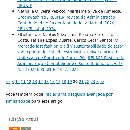
REUNIR
Nathalia Oliveira Peixoto, Neirilaine Silva de Almeida,
Greenwashing
,
REUNIR Revista de Administração
Contabilidade e Sustentabilidade: v. 14 n. 4 (2024):
REUNIR: 14, 4, 2024
Sthefani dos Santos Silva Lima, Poliana Ferreira da
Costa, Tatiane Lopes Duarte, Carlos Cesar Santos,
O
mercado fast fashion e a (in)sustentabilidade do setor
sob o ponto de vista de estudantes universitários da
Unifesspa de Rondon do Pará – PA
,
REUNIR Revista de
Administração Contabilidade e Sustentabilidade: v. 14
n. 2 (2024): REUNIR: 14, 2, 2024
<<
<
10
11
12
13
14
15
16
17
18
19
20
21
22
23
>
>>
Você também pode
iniciar uma pesquisa avançada por
similaridade
para este artigo.
Edição Atual