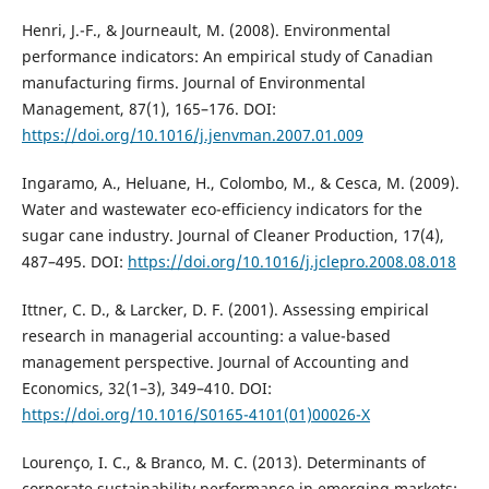
Henri, J.-F., & Journeault, M. (2008). Environmental
performance indicators: An empirical study of Canadian
manufacturing firms. Journal of Environmental
Management, 87(1), 165–176. DOI:
https://doi.org/10.1016/j.jenvman.2007.01.009
Ingaramo, A., Heluane, H., Colombo, M., & Cesca, M. (2009).
Water and wastewater eco-efficiency indicators for the
sugar cane industry. Journal of Cleaner Production, 17(4),
487–495. DOI:
https://doi.org/10.1016/j.jclepro.2008.08.018
Ittner, C. D., & Larcker, D. F. (2001). Assessing empirical
research in managerial accounting: a value-based
management perspective. Journal of Accounting and
Economics, 32(1–3), 349–410. DOI:
https://doi.org/10.1016/S0165-4101(01)00026-X
Lourenço, I. C., & Branco, M. C. (2013). Determinants of
corporate sustainability performance in emerging markets: