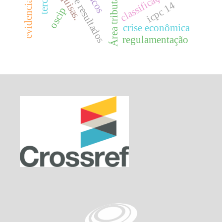
pesquisas.
Área tributária
classificação
icpc 14
oscip
crise econômica
regulamentação