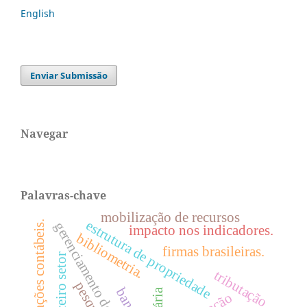
English
Enviar Submissão
Navegar
Palavras-chave
mobilização de recursos
estrutura de propriedade
evidenciações contábeis.
gerenciamento de resultados
impacto nos indicadores.
bibliometria.
firmas brasileiras.
terceiro setor
tributação
bancos