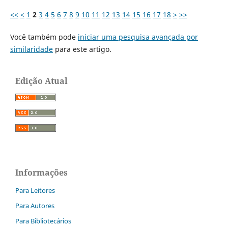
<<
<
1
2
3
4
5
6
7
8
9
10
11
12
13
14
15
16
17
18
>
>>
Você também pode
iniciar uma pesquisa avançada por
similaridade
para este artigo.
Edição Atual
Informações
Para Leitores
Para Autores
Para Bibliotecários