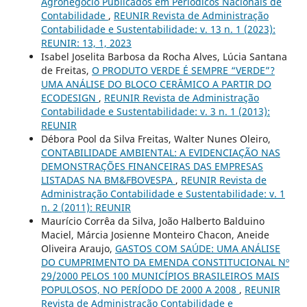
Agronegócio Publicados em Periódicos Nacionais de
Contabilidade
,
REUNIR Revista de Administração
Contabilidade e Sustentabilidade: v. 13 n. 1 (2023):
REUNIR: 13, 1, 2023
Isabel Joselita Barbosa da Rocha Alves, Lúcia Santana
de Freitas,
O PRODUTO VERDE É SEMPRE “VERDE”?
UMA ANÁLISE DO BLOCO CERÂMICO A PARTIR DO
ECODESIGN
,
REUNIR Revista de Administração
Contabilidade e Sustentabilidade: v. 3 n. 1 (2013):
REUNIR
Débora Pool da Silva Freitas, Walter Nunes Oleiro,
CONTABILIDADE AMBIENTAL: A EVIDENCIAÇÃO NAS
DEMONSTRAÇÕES FINANCEIRAS DAS EMPRESAS
LISTADAS NA BM&FBOVESPA
,
REUNIR Revista de
Administração Contabilidade e Sustentabilidade: v. 1
n. 2 (2011): REUNIR
Maurício Corrêa da Silva, João Halberto Balduino
Maciel, Márcia Josienne Monteiro Chacon, Aneide
Oliveira Araujo,
GASTOS COM SAÚDE: UMA ANÁLISE
DO CUMPRIMENTO DA EMENDA CONSTITUCIONAL Nº
29/2000 PELOS 100 MUNICÍPIOS BRASILEIROS MAIS
POPULOSOS, NO PERÍODO DE 2000 A 2008
,
REUNIR
Revista de Administração Contabilidade e