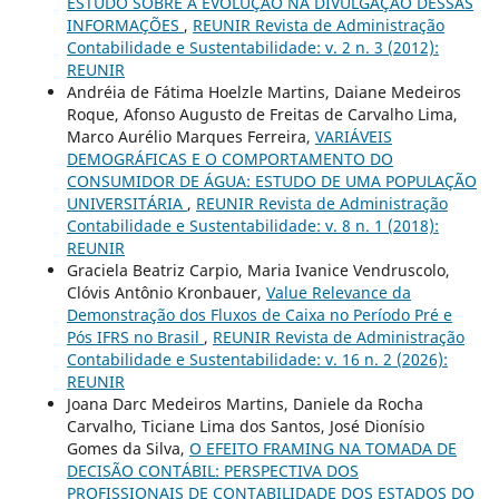
ESTUDO SOBRE A EVOLUÇÃO NA DIVULGAÇÃO DESSAS
INFORMAÇÕES
,
REUNIR Revista de Administração
Contabilidade e Sustentabilidade: v. 2 n. 3 (2012):
REUNIR
Andréia de Fátima Hoelzle Martins, Daiane Medeiros
Roque, Afonso Augusto de Freitas de Carvalho Lima,
Marco Aurélio Marques Ferreira,
VARIÁVEIS
DEMOGRÁFICAS E O COMPORTAMENTO DO
CONSUMIDOR DE ÁGUA: ESTUDO DE UMA POPULAÇÃO
UNIVERSITÁRIA
,
REUNIR Revista de Administração
Contabilidade e Sustentabilidade: v. 8 n. 1 (2018):
REUNIR
Graciela Beatriz Carpio, Maria Ivanice Vendruscolo,
Clóvis Antônio Kronbauer,
Value Relevance da
Demonstração dos Fluxos de Caixa no Período Pré e
Pós IFRS no Brasil
,
REUNIR Revista de Administração
Contabilidade e Sustentabilidade: v. 16 n. 2 (2026):
REUNIR
Joana Darc Medeiros Martins, Daniele da Rocha
Carvalho, Ticiane Lima dos Santos, José Dionísio
Gomes da Silva,
O EFEITO FRAMING NA TOMADA DE
DECISÃO CONTÁBIL: PERSPECTIVA DOS
PROFISSIONAIS DE CONTABILIDADE DOS ESTADOS DO