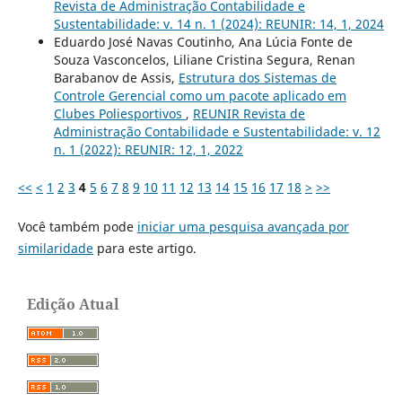
Revista de Administração Contabilidade e
Sustentabilidade: v. 14 n. 1 (2024): REUNIR: 14, 1, 2024
Eduardo José Navas Coutinho, Ana Lúcia Fonte de
Souza Vasconcelos, Liliane Cristina Segura, Renan
Barabanov de Assis,
Estrutura dos Sistemas de
Controle Gerencial como um pacote aplicado em
Clubes Poliesportivos
,
REUNIR Revista de
Administração Contabilidade e Sustentabilidade: v. 12
n. 1 (2022): REUNIR: 12, 1, 2022
<<
<
1
2
3
4
5
6
7
8
9
10
11
12
13
14
15
16
17
18
>
>>
Você também pode
iniciar uma pesquisa avançada por
similaridade
para este artigo.
Edição Atual