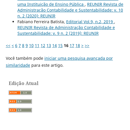
uma Instituição de Ensino Pública
,
REUNIR Revista de
Administração Contabilidade e Sustentabilidade: v. 10
n. 2 (2020): REUNIR
Fabiano Ferreira Batista,
Editorial Vol.9, n.2, 2019
,
REUNIR Revista de Administração Contabilidade e
Sustentabilidade: v. 9 n. 2 (2019): REUNIR
<<
<
6
7
8
9
10
11
12
13
14
15
16
17
18
>
>>
Você também pode
iniciar uma pesquisa avançada por
similaridade
para este artigo.
Edição Atual