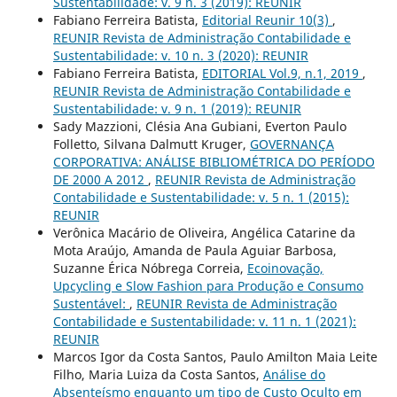
Sustentabilidade: v. 9 n. 3 (2019): REUNIR
Fabiano Ferreira Batista,
Editorial Reunir 10(3)
,
REUNIR Revista de Administração Contabilidade e
Sustentabilidade: v. 10 n. 3 (2020): REUNIR
Fabiano Ferreira Batista,
EDITORIAL Vol.9, n.1, 2019
,
REUNIR Revista de Administração Contabilidade e
Sustentabilidade: v. 9 n. 1 (2019): REUNIR
Sady Mazzioni, Clésia Ana Gubiani, Everton Paulo
Folletto, Silvana Dalmutt Kruger,
GOVERNANÇA
CORPORATIVA: ANÁLISE BIBLIOMÉTRICA DO PERÍODO
DE 2000 A 2012
,
REUNIR Revista de Administração
Contabilidade e Sustentabilidade: v. 5 n. 1 (2015):
REUNIR
Verônica Macário de Oliveira, Angélica Catarine da
Mota Araújo, Amanda de Paula Aguiar Barbosa,
Suzanne Érica Nóbrega Correia,
Ecoinovação,
Upcycling e Slow Fashion para Produção e Consumo
Sustentável:
,
REUNIR Revista de Administração
Contabilidade e Sustentabilidade: v. 11 n. 1 (2021):
REUNIR
Marcos Igor da Costa Santos, Paulo Amilton Maia Leite
Filho, Maria Luiza da Costa Santos,
Análise do
Absenteísmo enquanto um tipo de Custo Oculto em