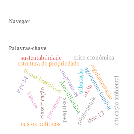
Navegar
Palavras-chave
crise econômica
sustentabilidade
estrutura de propriedade
regulamentação
agricultura familiar
cooperativas
firmas brasileiras.
tributação
educação ambiental.
icpc 14
Área tributária
oscip
classificação
bancos
bibliometria.
proventos
pesquisas.
ifric 13
custos políticos