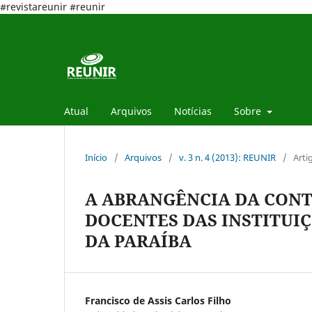
#revistareunir #reunir
Atual
Arquivos
Notícias
Sobre
Início
/
Arquivos
/
v. 3 n. 4 (2013): REUNIR
/
Arti
A ABRANGÊNCIA DA CONT
DOCENTES DAS INSTITUIÇ
DA PARAÍBA
Francisco de Assis Carlos Filho