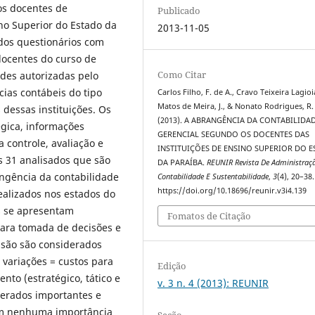
os docentes de
Publicado
ino Superior do Estado da
2013-11-05
ados questionários com
ocentes do curso de
Como Citar
ades autorizadas pelo
cias contábeis do tipo
Carlos Filho, F. de A., Cravo Teixeira Lagioia
Matos de Meira, J., & Nonato Rodrigues, R.
dessas instituições. Os
(2013). A ABRANGÊNCIA DA CONTABILIDA
égica, informações
GERENCIAL SEGUNDO OS DOCENTES DAS
 controle, avaliação e
INSTITUIÇÕES DE ENSINO SUPERIOR DO 
s 31 analisados que são
DA PARAÍBA.
REUNIR Revista De Administraç
ngência da contabilidade
Contabilidade E Sustentabilidade
,
3
(4), 20–38.
https://doi.org/10.18696/reunir.v3i4.139
ealizados nos estados do
ns se apresentam
Fomatos de Citação
para tomada de decisões e
isão são considerados
 variações = custos para
Edição
nto (estratégico, tático e
v. 3 n. 4 (2013): REUNIR
derados importantes e
em nenhuma importância
Seção