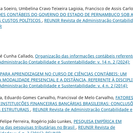
 Soeiro, Umbelina Cravo Teixeira Lagioia, Francisco de Assis Carl
ÕES CONTÁBEIS DO GOVERNO DO ESTADO DE PERNAMBUCO SOB 
S CUSTOS POLÍTICOS
,
REUNIR Revista de Administração Contabili
R
ré Cunha Callado,
Organização das informações contábeis referent
dministração Contabilidade e Sustentabilidade: v. 14 n. 2 (2024):
PARA APRENDIZAGEM NO CURSO DE CIÊNCIAS CONTÁBEIS: UM
MODALIDADE PRESENCIAL E A DISTÂNCIA, REFERENTE À DISCIPL
dministração Contabilidade e Sustentabilidade: v. 4 n. 2 (2014):
za, Eduardo Gomes Carvalho, Francisval de Melo Carvalho,
FATORE
 INSTITUIÇÕES FINANCEIRAS BANCÁRIAS BRASILEIRAS: CONCLUS
 ESTRUTURAIS
,
REUNIR Revista de Administração Contabilidade e
z Felipe Ferreira, Rogério João Lunkes,
PESQUISA EMPÍRICA EM
das pesquisas tributárias no Brasil
,
REUNIR Revista de