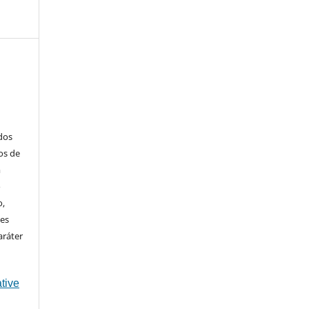
ados
os de
m
o
o,
ões
aráter
tive