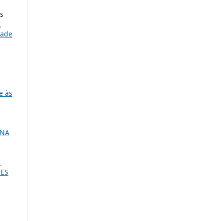
os
A
dade
e às
INA
S
ÕES