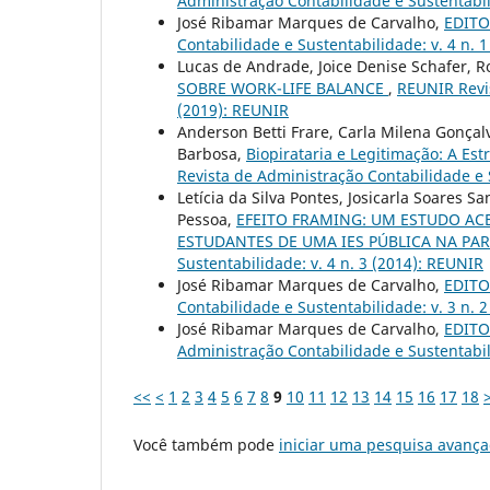
Administração Contabilidade e Sustentabil
José Ribamar Marques de Carvalho,
EDITOR
Contabilidade e Sustentabilidade: v. 4 n. 
Lucas de Andrade, Joice Denise Schafer, R
SOBRE WORK-LIFE BALANCE
,
REUNIR Revis
(2019): REUNIR
Anderson Betti Frare, Carla Milena Gonça
Barbosa,
Biopirataria e Legitimação: A E
Revista de Administração Contabilidade e S
Letícia da Silva Pontes, Josicarla Soares S
Pessoa,
EFEITO FRAMING: UM ESTUDO ACE
ESTUDANTES DE UMA IES PÚBLICA NA PA
Sustentabilidade: v. 4 n. 3 (2014): REUNIR
José Ribamar Marques de Carvalho,
EDITOR
Contabilidade e Sustentabilidade: v. 3 n. 
José Ribamar Marques de Carvalho,
EDITOR
Administração Contabilidade e Sustentabil
<<
<
1
2
3
4
5
6
7
8
9
10
11
12
13
14
15
16
17
18
Você também pode
iniciar uma pesquisa avança