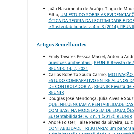
João Nascimento de Araújo, Tiago de Moura
Filho,
UM ESTUDO SOBRE AS EVIDENCIAÇ
ÓTICA DA TEORIA DA LEGITIMIDADE E DO
e Sustentabilidade: v. 4 n. 3 (2014): REUNI
Artigos Semelhantes
Emily Tavares Pessoa Maciel, Antônio And
questões ambientais
,
REUNIR Revista de A
REUNIR: 14, 2, 2024
Carlos Roberto Souza Carmo,
MOTIVAÇÃO 
ESTUDO COMPARATIVO ENTRE ALUNOS DA 
DE CONTROLADORIA
,
REUNIR Revista de A
REUNIR
Douglas José Mendonça, Júlia Alves e Sou
QUE INFLUENCIAM A RENTABILIDADE DAS
COM BASE NA MODELAGEM DE EQUAÇÕES
Sustentabilidade: v. 8 n. 1 (2018): REUNIR
André Folster, Taise Peres da Silveira, Lui
CONTABILIDADE TRIBUTÁRIA: um panorama 