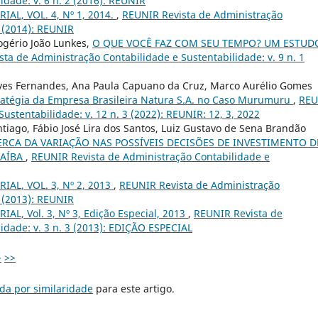
idade: v. 6 n. 2 (2016): REUNIR
IAL, VOL. 4, Nº 1, 2014.
,
REUNIR Revista de Administração
1 (2014): REUNIR
ogério João Lunkes,
O QUE VOCÊ FAZ COM SEU TEMPO? UM ESTUD
ta de Administração Contabilidade e Sustentabilidade: v. 9 n. 1
lves Fernandes, Ana Paula Capuano da Cruz, Marco Aurélio Gomes
stratégia da Empresa Brasileira Natura S.A. no Caso Murumuru
,
REU
ustentabilidade: v. 12 n. 3 (2022): REUNIR: 12, 3, 2022
antiago, Fábio José Lira dos Santos, Luiz Gustavo de Sena Brandão
RCA DA VARIAÇÃO NAS POSSÍVEIS DECISÕES DE INVESTIMENTO D
RAÍBA
,
REUNIR Revista de Administração Contabilidade e
IAL, VOL. 3, Nº 2, 2013
,
REUNIR Revista de Administração
2 (2013): REUNIR
IAL, Vol. 3, Nº 3, Edição Especial, 2013
,
REUNIR Revista de
idade: v. 3 n. 3 (2013): EDIÇÃO ESPECIAL
>
>>
da por similaridade
para este artigo.