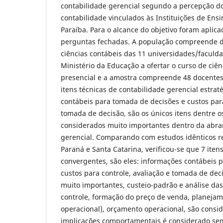
contabilidade gerencial segundo a percepção d
contabilidade vinculados às Instituições de Ens
Paraíba. Para o alcance do objetivo foram aplic
perguntas fechadas. A população compreende d
ciências contábeis das 11 universidades/faculd
Ministério da Educação a ofertar o curso de ciên
presencial e a amostra compreende 48 docentes 
itens técnicas de contabilidade gerencial estrat
contábeis para tomada de decisões e custos para
tomada de decisão, são os únicos itens dentre o
considerados muito importantes dentro da abra
gerencial. Comparando com estudos idênticos r
Paraná e Santa Catarina, verificou-se que 7 ite
convergentes, são eles: informações contábeis 
custos para controle, avaliação e tomada de dec
muito importantes, custeio-padrão e análise das
controle, formação do preço de venda, planejame
operacional), orçamento operacional, são consi
implicações comportamentais é considerado s