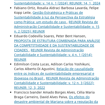
Sustentabilidade: v. 14 n. 1 (2024): REUNIR: 14, 1, 2024
Fabiano Ortiz, Rosalia Aldraci Barbosa Lavarda, Felipe
Kopp Leite,
Gestão Estratégica e Práticas de
Sustentabilidade à luz da Perspectiva da Estratégia
como Prática: um estudo de caso
,
REUNIR Revista de
Administração Contabilidade e Sustentabilidade: v. 15
n. 2 (2025): REUNIR
Eduardo Codevilla Soares, Peter Bent Hansen,
PROPOSTA DE ESTRUTURA COMBINADA PARA ANÁLISE
DA COMPETITIVIDADE E DA SUSTENTABILIDADE DE
CIDADES
,
REUNIR Revista de Administração
Contabilidade e Sustentabilidade: v. 4 n. 1 (2014):
REUNIR
Edimilson Costa Lucas, Adilson Carlos Yoshikuni,
Carlos Alberto Di Agustini,
Relação de causalidade
entre os índices de sustentabilidade empresarial e
Ibovespa no Brasil
,
REUNIR Revista de Administração
Contabilidade e Sustentabilidade: v. 12 n. 3 (2022):
REUNIR: 12, 3, 2022
Francisco Ivander Amado Borges Alves, Célia Maria
Braga Carneiro, David Alves Paiva,
Os efeitos do
desastre ambiental de Mariana sobre a reputação da