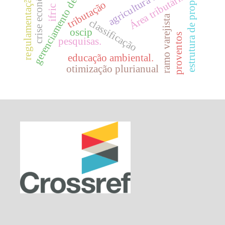
gerenciamento de resultados
estrutura de propriedade
crise econômica
agricultura familiar
ifric 13
Área tributária
regulamentação
tributação
ramo varejista
classificação
oscip
proventos
pesquisas.
educação ambiental.
otimização plurianual