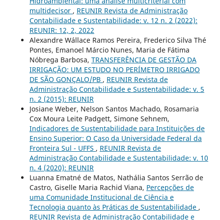
Hidroambiental: uma análise multicriterial com
multidecisor
,
REUNIR Revista de Administração
Contabilidade e Sustentabilidade: v. 12 n. 2 (2022):
REUNIR: 12, 2, 2022
Alexandre Wállace Ramos Pereira, Frederico Silva Thé
Pontes, Emanoel Márcio Nunes, Maria de Fátima
Nóbrega Barbosa,
TRANSFERÊNCIA DE GESTÃO DA
IRRIGAÇÃO: UM ESTUDO NO PERÍMETRO IRRIGADO
DE SÃO GONÇALO/PB
,
REUNIR Revista de
Administração Contabilidade e Sustentabilidade: v. 5
n. 2 (2015): REUNIR
Josiane Weber, Nelson Santos Machado, Rosamaria
Cox Moura Leite Padgett, Simone Sehnem,
Indicadores de Sustentabilidade para Instituições de
Ensino Superior: O Caso da Universidade Federal da
Fronteira Sul - UFFS
,
REUNIR Revista de
Administração Contabilidade e Sustentabilidade: v. 10
n. 4 (2020): REUNIR
Luanna Ematné de Matos, Nathália Santos Serrão de
Castro, Giselle Maria Rachid Viana,
Percepções de
uma Comunidade Institucional de Ciência e
Tecnologia quanto às Práticas de Sustentabilidade
,
REUNIR Revista de Administração Contabilidade e