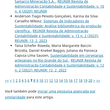
Samarco Mineração S.A.
,
REUNIR Revista de
Administração Contabilidade e Sustentabilidade: v. 10
n. 4 (2020): REUNIR
Anderson Tiago Peixoto Gonçalves, Karina da Silva
Carvalho Mikosz,
Sistemas de Indicadores de
Sustentabilidade: Análise bibliométrica da produção
científica
,
REUNIR Revista de Administração
Contabilidade e Sustentabilidade: v. 13 n. 2 (2023):
REUNIR: 13, 2, 2023
Taísa Schefer Roveda, Maria Margarete Baccin
Brizolla, Daniel Knebel Baggio, Juliana da Fonseca
Capssa Lima Sausen,
Sustentabilidade em cervejarias
artesanais no Rio Grande do Sul
,
REUNIR Revista de
Administração Contabilidade e Sustentabilidade: v. 12
n. 2 (2022): REUNIR: 12, 2, 2022
<<
<
1
2
3
4
5
6
7
8
9
10
11
12
13
14
15
16
17
18
19
20
>
>>
Você também pode
iniciar uma pesquisa avançada por
similaridade
para este artigo.