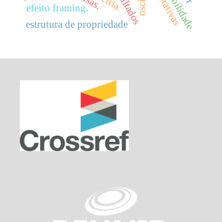
cooperativas
oscip
efeito framing.
estrutura de propriedade