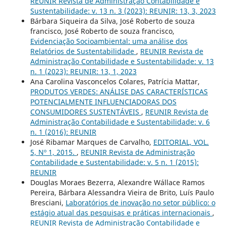
REUNIR Revista de Administração Contabilidade e
Sustentabilidade: v. 13 n. 3 (2023): REUNIR: 13, 3, 2023
Bárbara Siqueira da Silva, José Roberto de souza
francisco, José Roberto de souza francisco,
Evidenciação Socioambiental: uma análise dos
Relatórios de Sustentabilidade
,
REUNIR Revista de
Administração Contabilidade e Sustentabilidade: v. 13
n. 1 (2023): REUNIR: 13, 1, 2023
Ana Carolina Vasconcelos Colares, Patrícia Mattar,
PRODUTOS VERDES: ANÁLISE DAS CARACTERÍSTICAS
POTENCIALMENTE INFLUENCIADORAS DOS
CONSUMIDORES SUSTENTÁVEIS
,
REUNIR Revista de
Administração Contabilidade e Sustentabilidade: v. 6
n. 1 (2016): REUNIR
José Ribamar Marques de Carvalho,
EDITORIAL, VOL.
5, Nº 1, 2015.
,
REUNIR Revista de Administração
Contabilidade e Sustentabilidade: v. 5 n. 1 (2015):
REUNIR
Douglas Moraes Bezerra, Alexandre Wállace Ramos
Pereira, Bárbara Alessandra Vieira de Brito, Luís Paulo
Bresciani,
Laboratórios de inovação no setor público: o
estágio atual das pesquisas e práticas internacionais
,
REUNIR Revista de Administração Contabilidade e