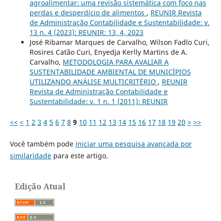
agroalimentar: uma revisão sistemática com foco nas
perdas e desperdício de alimentos
,
REUNIR Revista
de Administração Contabilidade e Sustentabilidade: v.
13 n. 4 (2023): REUNIR: 13, 4, 2023
José Ribamar Marques de Carvalho, Wilson Fadlo Curi,
Rosires Catão Curi, Enyedja Kerlly Martins de A.
Carvalho,
METODOLOGIA PARA AVALIAR A
SUSTENTABILIDADE AMBIENTAL DE MUNICÍPIOS
UTILIZANDO ANÁLISE MULTICRITÉRIO
,
REUNIR
Revista de Administração Contabilidade e
Sustentabilidade: v. 1 n. 1 (2011): REUNIR
<<
<
1
2
3
4
5
6
7
8
9
10
11
12
13
14
15
16
17
18
19
20
>
>>
Você também pode
iniciar uma pesquisa avançada por
similaridade
para este artigo.
Edição Atual