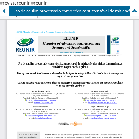
#revistareunir #reunir
Uso de caulim processado como técnica sustentável de mitigação dos efeitos das mudanças climáticas na produção agrícola