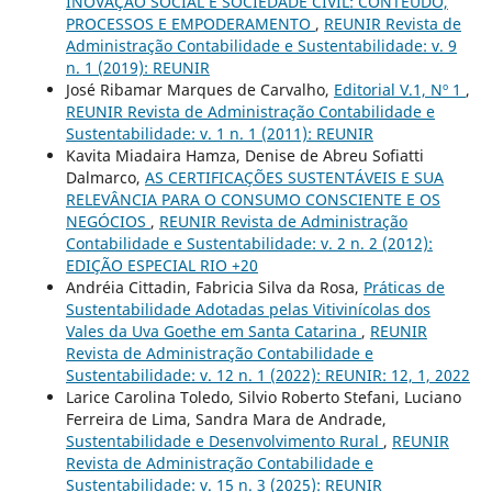
INOVAÇÃO SOCIAL E SOCIEDADE CIVIL: CONTEÚDO,
PROCESSOS E EMPODERAMENTO
,
REUNIR Revista de
Administração Contabilidade e Sustentabilidade: v. 9
n. 1 (2019): REUNIR
José Ribamar Marques de Carvalho,
Editorial V.1, Nº 1
,
REUNIR Revista de Administração Contabilidade e
Sustentabilidade: v. 1 n. 1 (2011): REUNIR
Kavita Miadaira Hamza, Denise de Abreu Sofiatti
Dalmarco,
AS CERTIFICAÇÕES SUSTENTÁVEIS E SUA
RELEVÂNCIA PARA O CONSUMO CONSCIENTE E OS
NEGÓCIOS
,
REUNIR Revista de Administração
Contabilidade e Sustentabilidade: v. 2 n. 2 (2012):
EDIÇÃO ESPECIAL RIO +20
Andréia Cittadin, Fabricia Silva da Rosa,
Práticas de
Sustentabilidade Adotadas pelas Vitivinícolas dos
Vales da Uva Goethe em Santa Catarina
,
REUNIR
Revista de Administração Contabilidade e
Sustentabilidade: v. 12 n. 1 (2022): REUNIR: 12, 1, 2022
Larice Carolina Toledo, Silvio Roberto Stefani, Luciano
Ferreira de Lima, Sandra Mara de Andrade,
Sustentabilidade e Desenvolvimento Rural
,
REUNIR
Revista de Administração Contabilidade e
Sustentabilidade: v. 15 n. 3 (2025): REUNIR