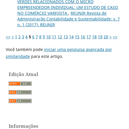
VERDES RELACIONADOS COM O MICRO
EMPREENDEDOR INDIVIDUAL: UM ESTUDO DE CASO
NO COMÉRCIO VAREJISTA
,
REUNIR Revista de
Administração Contabilidade e Sustentabilidade: v. 7
n. 1 (2017): REUNIR
<<
<
1
2
3
4
5
6
7
8
9
10
11
12
13
14
15
16
17
18
19
20
>
>>
Você também pode
iniciar uma pesquisa avançada por
similaridade
para este artigo.
Edição Atual
Informações