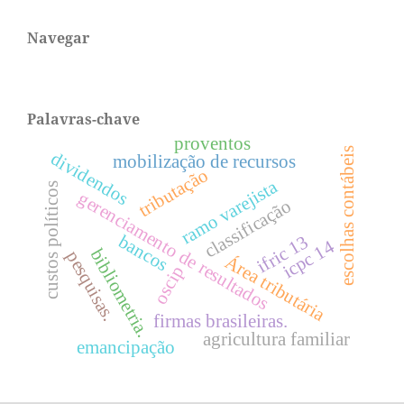
Navegar
Palavras-chave
proventos
escolhas contábeis
dividendos
mobilização de recursos
tributação
ramo varejista
custos políticos
gerenciamento de resultados
classificação
bancos
ifric 13
icpc 14
bibliometria.
pesquisas.
Área tributária
oscip
firmas brasileiras.
agricultura familiar
emancipação