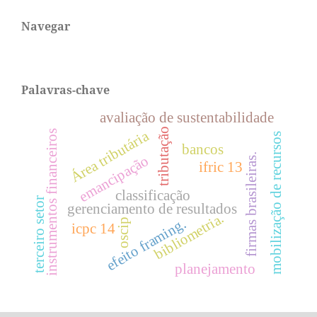
Navegar
Palavras-chave
avaliação de sustentabilidade
tributação
Área tributária
instrumentos financeiros
mobilização de recursos
bancos
firmas brasileiras.
emancipação
ifric 13
classificação
terceiro setor
gerenciamento de resultados
bibliometria.
efeito framing.
oscip
icpc 14
planejamento