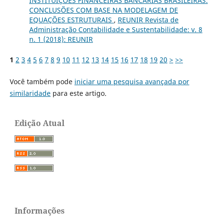
INSTITUIÇÕES FINANCEIRAS BANCÁRIAS BRASILEIRAS:
CONCLUSÕES COM BASE NA MODELAGEM DE
EQUAÇÕES ESTRUTURAIS
,
REUNIR Revista de
Administração Contabilidade e Sustentabilidade: v. 8
n. 1 (2018): REUNIR
1
2
3
4
5
6
7
8
9
10
11
12
13
14
15
16
17
18
19
20
>
>>
Você também pode
iniciar uma pesquisa avançada por
similaridade
para este artigo.
Edição Atual
Informações