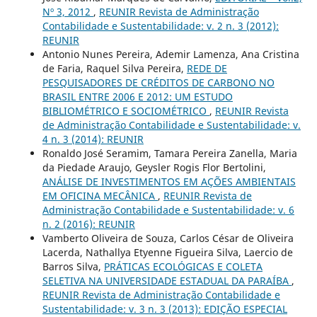
Nº 3, 2012
,
REUNIR Revista de Administração
Contabilidade e Sustentabilidade: v. 2 n. 3 (2012):
REUNIR
Antonio Nunes Pereira, Ademir Lamenza, Ana Cristina
de Faria, Raquel Silva Pereira,
REDE DE
PESQUISADORES DE CRÉDITOS DE CARBONO NO
BRASIL ENTRE 2006 E 2012: UM ESTUDO
BIBLIOMÉTRICO E SOCIOMÉTRICO
,
REUNIR Revista
de Administração Contabilidade e Sustentabilidade: v.
4 n. 3 (2014): REUNIR
Ronaldo José Seramim, Tamara Pereira Zanella, Maria
da Piedade Araujo, Geysler Rogis Flor Bertolini,
ANÁLISE DE INVESTIMENTOS EM AÇÕES AMBIENTAIS
EM OFICINA MECÂNICA
,
REUNIR Revista de
Administração Contabilidade e Sustentabilidade: v. 6
n. 2 (2016): REUNIR
Vamberto Oliveira de Souza, Carlos César de Oliveira
Lacerda, Nathallya Etyenne Figueira Silva, Laercio de
Barros Silva,
PRÁTICAS ECOLÓGICAS E COLETA
SELETIVA NA UNIVERSIDADE ESTADUAL DA PARAÍBA
,
REUNIR Revista de Administração Contabilidade e
Sustentabilidade: v. 3 n. 3 (2013): EDIÇÃO ESPECIAL