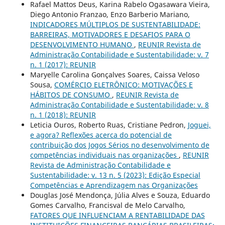
Rafael Mattos Deus, Karina Rabelo Ogasawara Vieira,
Diego Antonio Franzao, Enzo Barberio Mariano,
INDICADORES MÚLTIPLOS DE SUSTENTABILIDADE:
BARREIRAS, MOTIVADORES E DESAFIOS PARA O
DESENVOLVIMENTO HUMANO
,
REUNIR Revista de
Administração Contabilidade e Sustentabilidade: v. 7
n. 1 (2017): REUNIR
Maryelle Carolina Gonçalves Soares, Caissa Veloso
Sousa,
COMÉRCIO ELETRÔNICO: MOTIVAÇÕES E
HÁBITOS DE CONSUMO
,
REUNIR Revista de
Administração Contabilidade e Sustentabilidade: v. 8
n. 1 (2018): REUNIR
Leticia Ouros, Roberto Ruas, Cristiane Pedron,
Joguei,
e agora? Reflexões acerca do potencial de
contribuição dos Jogos Sérios no desenvolvimento de
competências individuais nas organizações
,
REUNIR
Revista de Administração Contabilidade e
Sustentabilidade: v. 13 n. 5 (2023): Edição Especial
Competências e Aprendizagem nas Organizações
Douglas José Mendonça, Júlia Alves e Souza, Eduardo
Gomes Carvalho, Francisval de Melo Carvalho,
FATORES QUE INFLUENCIAM A RENTABILIDADE DAS