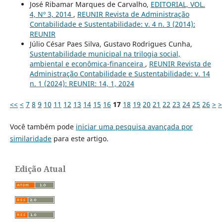
José Ribamar Marques de Carvalho,
EDITORIAL, VOL.
4, Nº 3, 2014
,
REUNIR Revista de Administração
Contabilidade e Sustentabilidade: v. 4 n. 3 (2014):
REUNIR
Júlio César Paes Silva, Gustavo Rodrigues Cunha,
Sustentabilidade municipal na trilogia social,
ambiental e econômica-financeira
,
REUNIR Revista de
Administração Contabilidade e Sustentabilidade: v. 14
n. 1 (2024): REUNIR: 14, 1, 2024
<<
<
7
8
9
10
11
12
13
14
15
16
17
18
19
20
21
22
23
24
25
26
>
>
Você também pode
iniciar uma pesquisa avançada por
similaridade
para este artigo.
Edição Atual