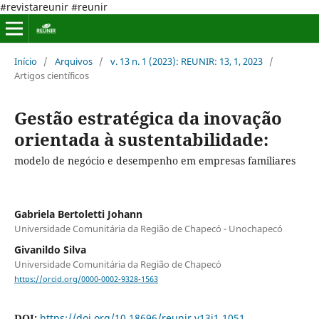
#revistareunir #reunir
Início
/
Arquivos
/
v. 13 n. 1 (2023): REUNIR: 13, 1, 2023
/
Artigos científicos
Gestão estratégica da inovação
orientada à sustentabilidade:
modelo de negócio e desempenho em empresas familiares
Gabriela Bertoletti Johann
Universidade Comunitária da Região de Chapecó - Unochapecó
Givanildo Silva
Universidade Comunitária da Região de Chapecó
https://orcid.org/0000-0002-9328-1563
DOI:
https://doi.org/10.18696/reunir.v13i1.1051