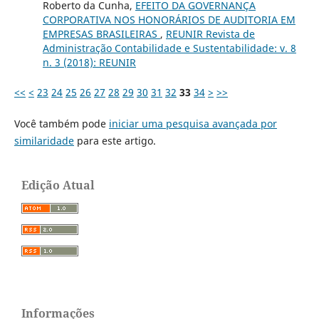
Roberto da Cunha,
EFEITO DA GOVERNANÇA
CORPORATIVA NOS HONORÁRIOS DE AUDITORIA EM
EMPRESAS BRASILEIRAS
,
REUNIR Revista de
Administração Contabilidade e Sustentabilidade: v. 8
n. 3 (2018): REUNIR
<<
<
23
24
25
26
27
28
29
30
31
32
33
34
>
>>
Você também pode
iniciar uma pesquisa avançada por
similaridade
para este artigo.
Edição Atual
Informações