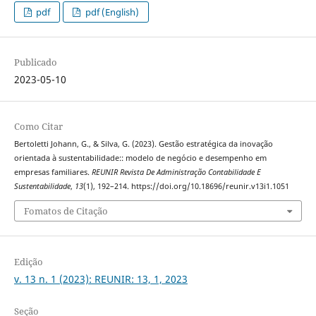
pdf
pdf (English)
Publicado
2023-05-10
Como Citar
Bertoletti Johann, G., & Silva, G. (2023). Gestão estratégica da inovação
orientada à sustentabilidade:: modelo de negócio e desempenho em
empresas familiares.
REUNIR Revista De Administração Contabilidade E
Sustentabilidade
,
13
(1), 192–214. https://doi.org/10.18696/reunir.v13i1.1051
Fomatos de Citação
Edição
v. 13 n. 1 (2023): REUNIR: 13, 1, 2023
Seção