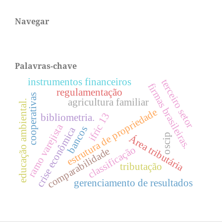
Navegar
Palavras-chave
instrumentos financeiros
terceiro setor
firmas brasileiras.
regulamentação
cooperativas
agricultura familiar
educação ambiental.
estrutura de propriedade
ifric 13
bibliometria.
ramo varejista
bancos
crise econômica
oscip
Área tributária
classificação
comparabilidade
tributação
gerenciamento de resultados