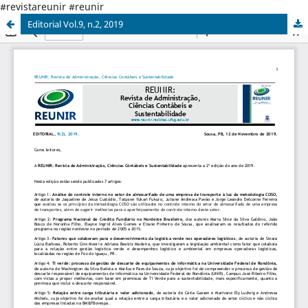
#revistareunir #reunir
Editorial Vol.9, n.2, 2019