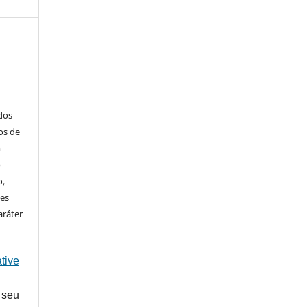
ados
os de
m
o
o,
ões
aráter
tive
 seu