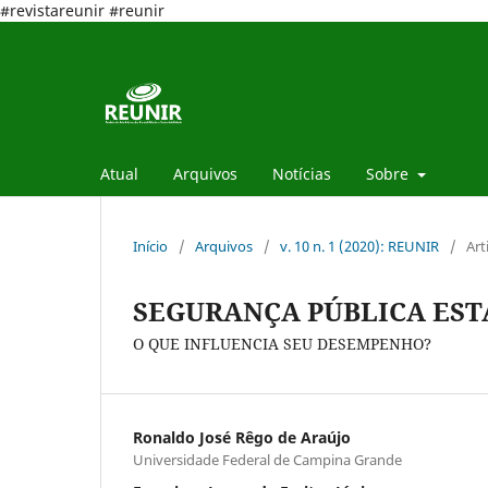
#revistareunir #reunir
Atual
Arquivos
Notícias
Sobre
Início
/
Arquivos
/
v. 10 n. 1 (2020): REUNIR
/
Art
SEGURANÇA PÚBLICA EST
O QUE INFLUENCIA SEU DESEMPENHO?
Ronaldo José Rêgo de Araújo
Universidade Federal de Campina Grande