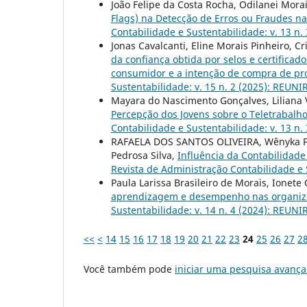
João Felipe da Costa Rocha, Odilanei Mora
Flags) na Detecção de Erros ou Fraudes 
Contabilidade e Sustentabilidade: v. 13 n. 
Jonas Cavalcanti, Eline Morais Pinheiro, C
da confiança obtida por selos e certificad
consumidor e a intenção de compra de pr
Sustentabilidade: v. 15 n. 2 (2025): REUNI
Mayara do Nascimento Gonçalves, Liliana 
Percepção dos Jovens sobre o Teletrabal
Contabilidade e Sustentabilidade: v. 13 n. 
RAFAELA DOS SANTOS OLIVEIRA, Wênyka Pres
Pedrosa Silva,
Influência da Contabilidad
Revista de Administração Contabilidade e S
Paula Larissa Brasileiro de Morais, Ionete
aprendizagem e desempenho nas organi
Sustentabilidade: v. 14 n. 4 (2024): REUNIR
<<
<
14
15
16
17
18
19
20
21
22
23
24
25
26
27
2
Você também pode
iniciar uma pesquisa avança