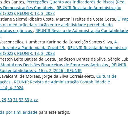
is dos Santos,
Percepções Quanto aos Indicadores de Riscos (Red
nas Demonstrações Contábeis
,
REUNIR Revista de Administração
3 (2023): REUNIR: 13, 3, 2023
ristiane Salomé Ribeiro Costa, Marconi Freitas da Costa Costa,
O Pa
os na mediação da relação entre a efetividade percebida do
odutos orgânicos
,
REUNIR Revista de Administração Contabilidade
R
Vasconcellos, Humberta Karinne da Conceição Santos Silva,
A
ho durante a Pandemia da Covid-19
,
REUNIR Revista de Administra
3 (2023): REUNIR: 13, 3, 2023
ton Leite Batista da Costa, Jandeson Dantas da Silva, Sérgio Lui
e Mental nas Decisões Financeiras de Empresas Agrícolas
,
REUNIR
ustentabilidade: v. 16 n. 2 (2026): REUNIR
 Cavalcanti de Moraes, Jorge da Silva Correia-Neto,
Cultura de
zações
,
REUNIR Revista de Administração Contabilidade e
: 14, 4, 2024
8
29
30
31
32
33
>
>>
da por similaridade
para este artigo.