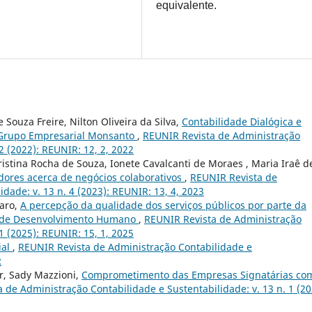
equivalente.
 Souza Freire, Nilton Oliveira da Silva,
Contabilidade Dialógica e
o Grupo Empresarial Monsanto
,
REUNIR Revista de Administração
2 (2022): REUNIR: 12, 2, 2022
ristina Rocha de Souza, Ionete Cavalcanti de Moraes , Maria Iraê d
ores acerca de negócios colaborativos
,
REUNIR Revista de
dade: v. 13 n. 4 (2023): REUNIR: 13, 4, 2023
earo,
A percepção da qualidade dos serviços públicos por parte da
e de Desenvolvimento Humano
,
REUNIR Revista de Administração
1 (2025): REUNIR: 15, 1, 2025
ial
,
REUNIR Revista de Administração Contabilidade e
R
er, Sady Mazzioni,
Comprometimento das Empresas Signatárias co
 de Administração Contabilidade e Sustentabilidade: v. 13 n. 1 (20