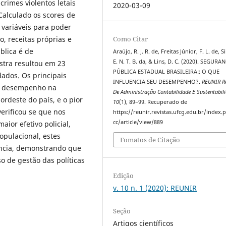
 crimes violentos letais
2020-03-09
Calculado os scores de
s variáveis para poder
Como Citar
o, receitas próprias e
blica é de
Araújo, R. J. R. de, Freitas Júnior, F. L. de, Si
E. N. T. B. da, & Lins, D. C. (2020). SEGURA
stra resultou em 23
PÚBLICA ESTADUAL BRASILEIRA:: O QUE
dados. Os principais
INFLUENCIA SEU DESEMPENHO?.
REUNIR Re
or desempenho na
De Administração Contabilidade E Sustentabil
ordeste do país, e o pior
10
(1), 89–99. Recuperado de
verificou se que nos
https://reunir.revistas.ufcg.edu.br/index
cc/article/view/889
or efetivo policial,
opulacional, estes
Fomatos de Citação
ência, demonstrando que
o de gestão das políticas
Edição
v. 10 n. 1 (2020): REUNIR
Seção
Artigos científicos