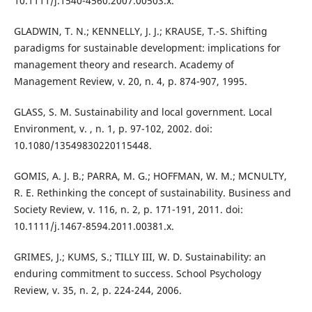
10.1111/j.1540-4560.2007.00503.x.
GLADWIN, T. N.; KENNELLY, J. J.; KRAUSE, T.-S. Shifting
paradigms for sustainable development: implications for
management theory and research. Academy of
Management Review, v. 20, n. 4, p. 874-907, 1995.
GLASS, S. M. Sustainability and local government. Local
Environment, v. , n. 1, p. 97-102, 2002. doi:
10.1080/13549830220115448.
GOMIS, A. J. B.; PARRA, M. G.; HOFFMAN, W. M.; MCNULTY,
R. E. Rethinking the concept of sustainability. Business and
Society Review, v. 116, n. 2, p. 171-191, 2011. doi:
10.1111/j.1467-8594.2011.00381.x.
GRIMES, J.; KUMS, S.; TILLY III, W. D. Sustainability: an
enduring commitment to success. School Psychology
Review, v. 35, n. 2, p. 224-244, 2006.