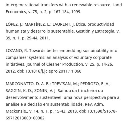
intergenerational transfers with a renewable resource. Land
Economics, v. 75, n. 2, p. 167-184, 1999.
LÓPEZ, J.; MARTÍNEZ, L.; LAURENT, J. Ética, productividad
humanista y desarrollo sustentable. Gestión y Estrategia, v.
39, n. 1, p. 29-44, 2011.
LOZANO, R. Towards better embedding sustainability into
companies’ systems: an analysis of voluntary corporate
initiatives. Journal of Cleaner Production, v. 25, p. 14-26,
2012. doi: 10.1016/j.jclepro.2011.11.060.
MARCONATTO, D. A. B.; TREVISAN, M.; PEDROZO, E. A.;
SAGGIN, K. D.; ZONIN, V. J. Saindo da trincheira do
desenvolvimento sustentável: uma nova perspectiva para a
análise e a decisão em sustentabilidade. Rev. Adm.
Mackenzie., v. 14, n. 1, p. 15-43, 2013. doi: 10.1590/S1678-
69712013000100002