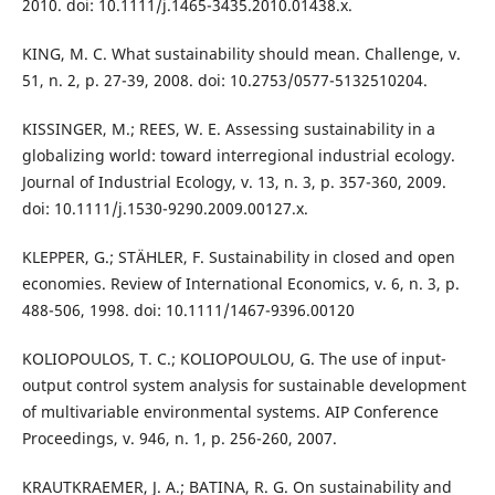
2010. doi: 10.1111/j.1465-3435.2010.01438.x.
KING, M. C. What sustainability should mean. Challenge, v.
51, n. 2, p. 27-39, 2008. doi: 10.2753/0577-5132510204.
KISSINGER, M.; REES, W. E. Assessing sustainability in a
globalizing world: toward interregional industrial ecology.
Journal of Industrial Ecology, v. 13, n. 3, p. 357-360, 2009.
doi: 10.1111/j.1530-9290.2009.00127.x.
KLEPPER, G.; STÄHLER, F. Sustainability in closed and open
economies. Review of International Economics, v. 6, n. 3, p.
488-506, 1998. doi: 10.1111/1467-9396.00120
KOLIOPOULOS, T. C.; KOLIOPOULOU, G. The use of input-
output control system analysis for sustainable development
of multivariable environmental systems. AIP Conference
Proceedings, v. 946, n. 1, p. 256-260, 2007.
KRAUTKRAEMER, J. A.; BATINA, R. G. On sustainability and