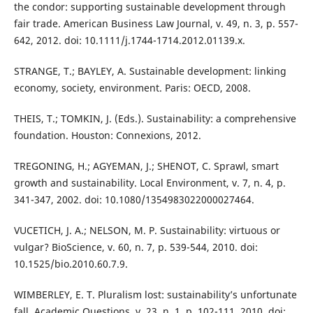
the condor: supporting sustainable development through
fair trade. American Business Law Journal, v. 49, n. 3, p. 557-
642, 2012. doi: 10.1111/j.1744-1714.2012.01139.x.
STRANGE, T.; BAYLEY, A. Sustainable development: linking
economy, society, environment. Paris: OECD, 2008.
THEIS, T.; TOMKIN, J. (Eds.). Sustainability: a comprehensive
foundation. Houston: Connexions, 2012.
TREGONING, H.; AGYEMAN, J.; SHENOT, C. Sprawl, smart
growth and sustainability. Local Environment, v. 7, n. 4, p.
341-347, 2002. doi: 10.1080/1354983022000027464.
VUCETICH, J. A.; NELSON, M. P. Sustainability: virtuous or
vulgar? BioScience, v. 60, n. 7, p. 539-544, 2010. doi:
10.1525/bio.2010.60.7.9.
WIMBERLEY, E. T. Pluralism lost: sustainability’s unfortunate
fall. Academic Questions, v. 23, n. 1, p. 102-111, 2010. doi: