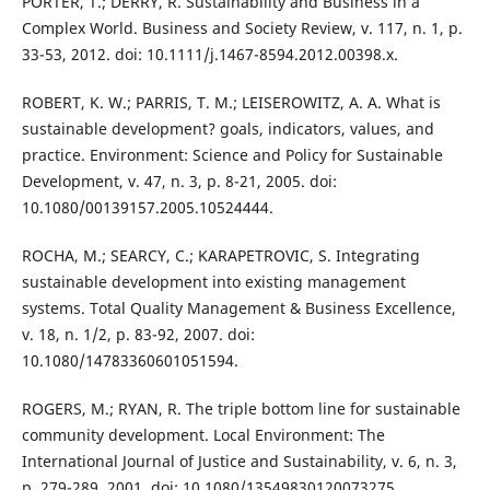
PORTER, T.; DERRY, R. Sustainability and Business in a
Complex World. Business and Society Review, v. 117, n. 1, p.
33-53, 2012. doi: 10.1111/j.1467-8594.2012.00398.x.
ROBERT, K. W.; PARRIS, T. M.; LEISEROWITZ, A. A. What is
sustainable development? goals, indicators, values, and
practice. Environment: Science and Policy for Sustainable
Development, v. 47, n. 3, p. 8-21, 2005. doi:
10.1080/00139157.2005.10524444.
ROCHA, M.; SEARCY, C.; KARAPETROVIC, S. Integrating
sustainable development into existing management
systems. Total Quality Management & Business Excellence,
v. 18, n. 1/2, p. 83-92, 2007. doi:
10.1080/14783360601051594.
ROGERS, M.; RYAN, R. The triple bottom line for sustainable
community development. Local Environment: The
International Journal of Justice and Sustainability, v. 6, n. 3,
p. 279-289, 2001. doi: 10.1080/13549830120073275.