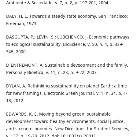
Ambiente & Sociedade, v. 7, n. 2, p. 197-201, 2004.
DALY, H. E. Towards a steady state economy. San Francisco:
Freeman, 1973.
DASGUPTA, P.; LEVIN, S.; LUBCHENCO, J. Economic pathways
to ecological sustainability. BioScience, v. 50, n. 4, p. 339-
345, 2000.
D'ENTREMONT, A. Sustainable deveopment and the family.
Persona y Bioética, v. 11, n. 28, p. 9-22, 2007.
DYLAN, A. Rethinking sustainability on planet Earth: a time
for new framings. Electronic Green Journal, v. 1, n. 34, p. 1-
18, 2012.
EDWARDS, K. E. Moving beyond green: sustainable
development toward healthy environments, social justice,
and strong economies. New Directions for Student Services,
v. 137, p. 19-28, 2012. doi: 10.1002/ss.20011.