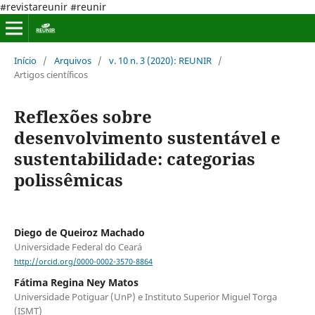
#revistareunir #reunir
Início
/
Arquivos
/
v. 10 n. 3 (2020): REUNIR
/
Artigos científicos
Reflexões sobre
desenvolvimento sustentável e
sustentabilidade: categorias
polissêmicas
Diego de Queiroz Machado
Universidade Federal do Ceará
http://orcid.org/0000-0002-3570-8864
Fátima Regina Ney Matos
Universidade Potiguar (UnP) e Instituto Superior Miguel Torga
(ISMT)