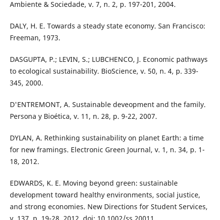
Ambiente & Sociedade, v. 7, n. 2, p. 197-201, 2004.
DALY, H. E. Towards a steady state economy. San Francisco:
Freeman, 1973.
DASGUPTA, P.; LEVIN, S.; LUBCHENCO, J. Economic pathways
to ecological sustainability. BioScience, v. 50, n. 4, p. 339-
345, 2000.
D'ENTREMONT, A. Sustainable deveopment and the family.
Persona y Bioética, v. 11, n. 28, p. 9-22, 2007.
DYLAN, A. Rethinking sustainability on planet Earth: a time
for new framings. Electronic Green Journal, v. 1, n. 34, p. 1-
18, 2012.
EDWARDS, K. E. Moving beyond green: sustainable
development toward healthy environments, social justice,
and strong economies. New Directions for Student Services,
v. 137, p. 19-28, 2012. doi: 10.1002/ss.20011.