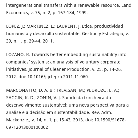
intergenerational transfers with a renewable resource. Land
Economics, v. 75, n. 2, p. 167-184, 1999.
LÓPEZ, J.; MARTÍNEZ, L.; LAURENT, J. Ética, productividad
humanista y desarrollo sustentable. Gestión y Estrategia, v.
39, n. 1, p. 29-44, 2011.
LOZANO, R. Towards better embedding sustainability into
companies’ systems: an analysis of voluntary corporate
initiatives. Journal of Cleaner Production, v. 25, p. 14-26,
2012. doi: 10.1016/j.jclepro.2011.11.060.
MARCONATTO, D. A. B.; TREVISAN, M.; PEDROZO, E. A.;
SAGGIN, K. D.; ZONIN, V. J. Saindo da trincheira do
desenvolvimento sustentável: uma nova perspectiva para a
análise e a decisão em sustentabilidade. Rev. Adm.
Mackenzie., v. 14, n. 1, p. 15-43, 2013. doi: 10.1590/S1678-
69712013000100002