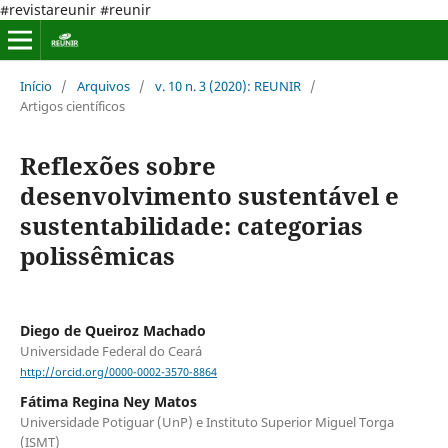
#revistareunir #reunir
Início
/
Arquivos
/
v. 10 n. 3 (2020): REUNIR
/
Artigos científicos
Reflexões sobre
desenvolvimento sustentável e
sustentabilidade: categorias
polissêmicas
Diego de Queiroz Machado
Universidade Federal do Ceará
http://orcid.org/0000-0002-3570-8864
Fátima Regina Ney Matos
Universidade Potiguar (UnP) e Instituto Superior Miguel Torga
(ISMT)