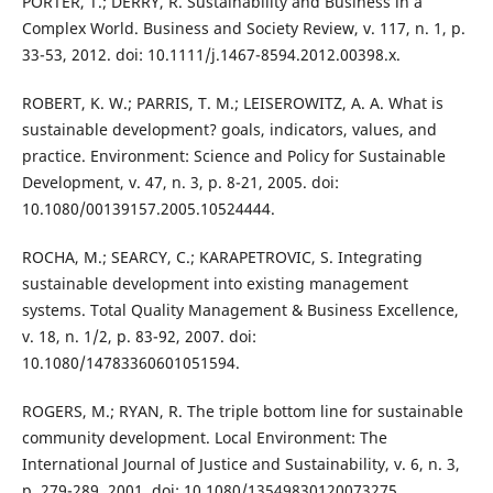
PORTER, T.; DERRY, R. Sustainability and Business in a
Complex World. Business and Society Review, v. 117, n. 1, p.
33-53, 2012. doi: 10.1111/j.1467-8594.2012.00398.x.
ROBERT, K. W.; PARRIS, T. M.; LEISEROWITZ, A. A. What is
sustainable development? goals, indicators, values, and
practice. Environment: Science and Policy for Sustainable
Development, v. 47, n. 3, p. 8-21, 2005. doi:
10.1080/00139157.2005.10524444.
ROCHA, M.; SEARCY, C.; KARAPETROVIC, S. Integrating
sustainable development into existing management
systems. Total Quality Management & Business Excellence,
v. 18, n. 1/2, p. 83-92, 2007. doi:
10.1080/14783360601051594.
ROGERS, M.; RYAN, R. The triple bottom line for sustainable
community development. Local Environment: The
International Journal of Justice and Sustainability, v. 6, n. 3,
p. 279-289, 2001. doi: 10.1080/13549830120073275.