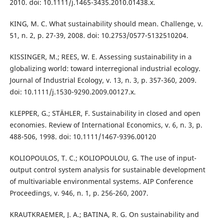
2010. doi: 10.1111/j.1465-3435.2010.01438.x.
KING, M. C. What sustainability should mean. Challenge, v.
51, n. 2, p. 27-39, 2008. doi: 10.2753/0577-5132510204.
KISSINGER, M.; REES, W. E. Assessing sustainability in a
globalizing world: toward interregional industrial ecology.
Journal of Industrial Ecology, v. 13, n. 3, p. 357-360, 2009.
doi: 10.1111/j.1530-9290.2009.00127.x.
KLEPPER, G.; STÄHLER, F. Sustainability in closed and open
economies. Review of International Economics, v. 6, n. 3, p.
488-506, 1998. doi: 10.1111/1467-9396.00120
KOLIOPOULOS, T. C.; KOLIOPOULOU, G. The use of input-
output control system analysis for sustainable development
of multivariable environmental systems. AIP Conference
Proceedings, v. 946, n. 1, p. 256-260, 2007.
KRAUTKRAEMER, J. A.; BATINA, R. G. On sustainability and