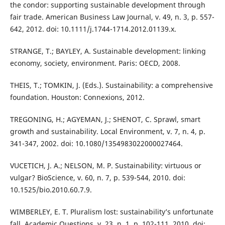
the condor: supporting sustainable development through
fair trade. American Business Law Journal, v. 49, n. 3, p. 557-
642, 2012. doi: 10.1111/j.1744-1714.2012.01139.x.
STRANGE, T.; BAYLEY, A. Sustainable development: linking
economy, society, environment. Paris: OECD, 2008.
THEIS, T.; TOMKIN, J. (Eds.). Sustainability: a comprehensive
foundation. Houston: Connexions, 2012.
TREGONING, H.; AGYEMAN, J.; SHENOT, C. Sprawl, smart
growth and sustainability. Local Environment, v. 7, n. 4, p.
341-347, 2002. doi: 10.1080/1354983022000027464.
VUCETICH, J. A.; NELSON, M. P. Sustainability: virtuous or
vulgar? BioScience, v. 60, n. 7, p. 539-544, 2010. doi:
10.1525/bio.2010.60.7.9.
WIMBERLEY, E. T. Pluralism lost: sustainability’s unfortunate
fall. Academic Questions, v. 23, n. 1, p. 102-111, 2010. doi: