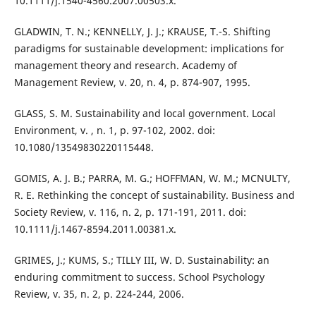
10.1111/j.1540-4560.2007.00503.x.
GLADWIN, T. N.; KENNELLY, J. J.; KRAUSE, T.-S. Shifting
paradigms for sustainable development: implications for
management theory and research. Academy of
Management Review, v. 20, n. 4, p. 874-907, 1995.
GLASS, S. M. Sustainability and local government. Local
Environment, v. , n. 1, p. 97-102, 2002. doi:
10.1080/13549830220115448.
GOMIS, A. J. B.; PARRA, M. G.; HOFFMAN, W. M.; MCNULTY,
R. E. Rethinking the concept of sustainability. Business and
Society Review, v. 116, n. 2, p. 171-191, 2011. doi:
10.1111/j.1467-8594.2011.00381.x.
GRIMES, J.; KUMS, S.; TILLY III, W. D. Sustainability: an
enduring commitment to success. School Psychology
Review, v. 35, n. 2, p. 224-244, 2006.