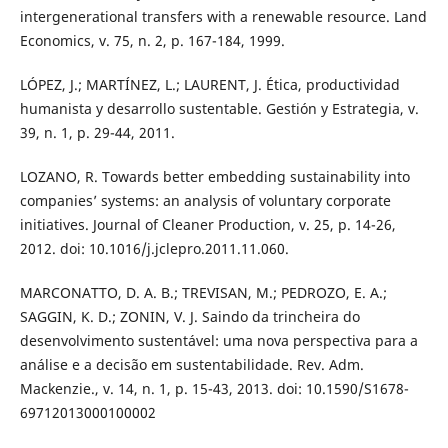
intergenerational transfers with a renewable resource. Land
Economics, v. 75, n. 2, p. 167-184, 1999.
LÓPEZ, J.; MARTÍNEZ, L.; LAURENT, J. Ética, productividad
humanista y desarrollo sustentable. Gestión y Estrategia, v.
39, n. 1, p. 29-44, 2011.
LOZANO, R. Towards better embedding sustainability into
companies’ systems: an analysis of voluntary corporate
initiatives. Journal of Cleaner Production, v. 25, p. 14-26,
2012. doi: 10.1016/j.jclepro.2011.11.060.
MARCONATTO, D. A. B.; TREVISAN, M.; PEDROZO, E. A.;
SAGGIN, K. D.; ZONIN, V. J. Saindo da trincheira do
desenvolvimento sustentável: uma nova perspectiva para a
análise e a decisão em sustentabilidade. Rev. Adm.
Mackenzie., v. 14, n. 1, p. 15-43, 2013. doi: 10.1590/S1678-
69712013000100002