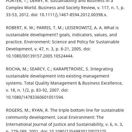
PORTER, T.; DERRY, R. Sustainability and Business in a
Complex World. Business and Society Review, v. 117, n. 1, p.
33-53, 2012. doi: 10.1111/j.1467-8594.2012.00398.x.
ROBERT, K. W.; PARRIS, T. M.; LEISEROWITZ, A. A. What is
sustainable development? goals, indicators, values, and
practice. Environment: Science and Policy for Sustainable
Development, v. 47, n. 3, p. 8-21, 2005. doi:
10.1080/00139157.2005.10524444.
ROCHA, M.; SEARCY, C.; KARAPETROVIC, S. Integrating
sustainable development into existing management
systems. Total Quality Management & Business Excellence,
v. 18, n. 1/2, p. 83-92, 2007. doi:
10.1080/14783360601051594.
ROGERS, M.; RYAN, R. The triple bottom line for sustainable
community development. Local Environment: The
International Journal of Justice and Sustainability, v. 6, n. 3,
p. 279-289, 2001. doi: 10.1080/13549830120073275.