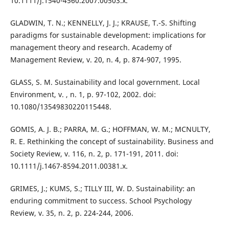
10.1111/j.1540-4560.2007.00503.x.
GLADWIN, T. N.; KENNELLY, J. J.; KRAUSE, T.-S. Shifting
paradigms for sustainable development: implications for
management theory and research. Academy of
Management Review, v. 20, n. 4, p. 874-907, 1995.
GLASS, S. M. Sustainability and local government. Local
Environment, v. , n. 1, p. 97-102, 2002. doi:
10.1080/13549830220115448.
GOMIS, A. J. B.; PARRA, M. G.; HOFFMAN, W. M.; MCNULTY,
R. E. Rethinking the concept of sustainability. Business and
Society Review, v. 116, n. 2, p. 171-191, 2011. doi:
10.1111/j.1467-8594.2011.00381.x.
GRIMES, J.; KUMS, S.; TILLY III, W. D. Sustainability: an
enduring commitment to success. School Psychology
Review, v. 35, n. 2, p. 224-244, 2006.