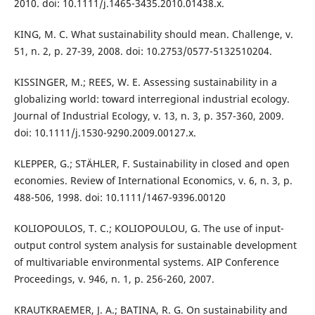
2010. doi: 10.1111/j.1465-3435.2010.01438.x.
KING, M. C. What sustainability should mean. Challenge, v.
51, n. 2, p. 27-39, 2008. doi: 10.2753/0577-5132510204.
KISSINGER, M.; REES, W. E. Assessing sustainability in a
globalizing world: toward interregional industrial ecology.
Journal of Industrial Ecology, v. 13, n. 3, p. 357-360, 2009.
doi: 10.1111/j.1530-9290.2009.00127.x.
KLEPPER, G.; STÄHLER, F. Sustainability in closed and open
economies. Review of International Economics, v. 6, n. 3, p.
488-506, 1998. doi: 10.1111/1467-9396.00120
KOLIOPOULOS, T. C.; KOLIOPOULOU, G. The use of input-
output control system analysis for sustainable development
of multivariable environmental systems. AIP Conference
Proceedings, v. 946, n. 1, p. 256-260, 2007.
KRAUTKRAEMER, J. A.; BATINA, R. G. On sustainability and