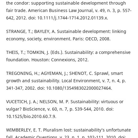
the condor: supporting sustainable development through
fair trade. American Business Law Journal, v. 49, n. 3, p. 557-
642, 2012. doi: 10.1111/j.1744-1714.2012.01139.x.
STRANGE, T.; BAYLEY, A. Sustainable development: linking
economy, society, environment. Paris: OECD, 2008.
THEIS, T.; TOMKIN, J. (Eds.). Sustainability: a comprehensive
foundation. Houston: Connexions, 2012.
TREGONING, H.; AGYEMAN, J.; SHENOT, C. Sprawl, smart
growth and sustainability. Local Environment, v. 7, n. 4, p.
341-347, 2002. doi: 10.1080/1354983022000027464.
VUCETICH, J. A.; NELSON, M. P. Sustainability: virtuous or
vulgar? BioScience, v. 60, n. 7, p. 539-544, 2010. doi:
10.1525/bio.2010.60.7.9.
WIMBERLEY, E. T. Pluralism lost: sustainability’s unfortunate
fall. Academic Questions, v. 23, n. 1, p. 102-111, 2010. doi: