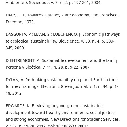
Ambiente & Sociedade, v. 7, n. 2, p. 197-201, 2004.
DALY, H. E. Towards a steady state economy. San Francisco:
Freeman, 1973.
DASGUPTA, P.; LEVIN, S.; LUBCHENCO, J. Economic pathways
to ecological sustainability. BioScience, v. 50, n. 4, p. 339-
345, 2000.
D'ENTREMONT, A. Sustainable deveopment and the family.
Persona y Bioética, v. 11, n. 28, p. 9-22, 2007.
DYLAN, A. Rethinking sustainability on planet Earth: a time
for new framings. Electronic Green Journal, v. 1, n. 34, p. 1-
18, 2012.
EDWARDS, K. E. Moving beyond green: sustainable
development toward healthy environments, social justice,
and strong economies. New Directions for Student Services,
v. 137, p. 19-28, 2012. doi: 10.1002/ss.20011.