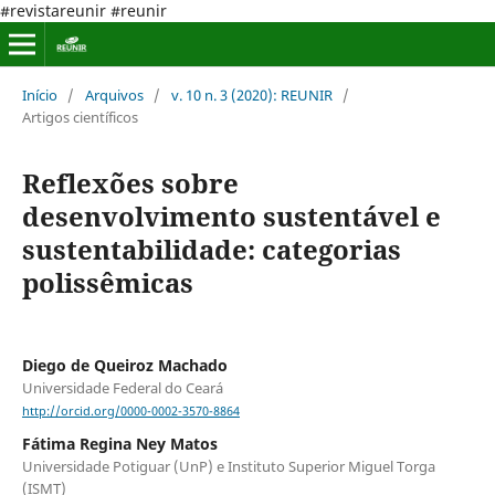
#revistareunir #reunir
Início
/
Arquivos
/
v. 10 n. 3 (2020): REUNIR
/
Artigos científicos
Reflexões sobre
desenvolvimento sustentável e
sustentabilidade: categorias
polissêmicas
Diego de Queiroz Machado
Universidade Federal do Ceará
http://orcid.org/0000-0002-3570-8864
Fátima Regina Ney Matos
Universidade Potiguar (UnP) e Instituto Superior Miguel Torga
(ISMT)