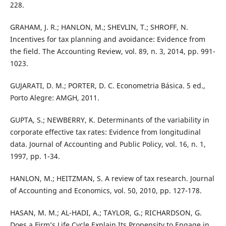
228.
GRAHAM, J. R.; HANLON, M.; SHEVLIN, T.; SHROFF, N.
Incentives for tax planning and avoidance: Evidence from
the field. The Accounting Review, vol. 89, n. 3, 2014, pp. 991-
1023.
GUJARATI, D. M.; PORTER, D. C. Econometria Básica. 5 ed.,
Porto Alegre: AMGH, 2011.
GUPTA, S.; NEWBERRY, K. Determinants of the variability in
corporate effective tax rates: Evidence from longitudinal
data. Journal of Accounting and Public Policy, vol. 16, n. 1,
1997, pp. 1-34.
HANLON, M.; HEITZMAN, S. A review of tax research. Journal
of Accounting and Economics, vol. 50, 2010, pp. 127-178.
HASAN, M. M.; AL-HADI, A.; TAYLOR, G.; RICHARDSON, G.
Does a Firm’s Life Cycle Explain Its Propensity to Engage in