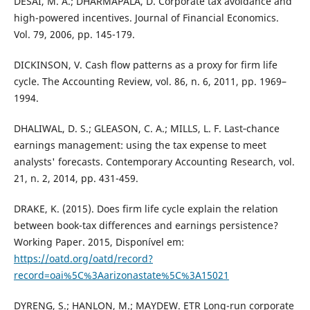
DESAI, M. A.; DHARMAPALA, D. Corporate tax avoidance and
high-powered incentives. Journal of Financial Economics.
Vol. 79, 2006, pp. 145-179.
DICKINSON, V. Cash flow patterns as a proxy for firm life
cycle. The Accounting Review, vol. 86, n. 6, 2011, pp. 1969–
1994.
DHALIWAL, D. S.; GLEASON, C. A.; MILLS, L. F. Last‐chance
earnings management: using the tax expense to meet
analysts' forecasts. Contemporary Accounting Research, vol.
21, n. 2, 2014, pp. 431-459.
DRAKE, K. (2015). Does firm life cycle explain the relation
between book-tax differences and earnings persistence?
Working Paper. 2015, Disponível em:
https://oatd.org/oatd/record?
record=oai%5C%3Aarizonastate%5C%3A15021
DYRENG, S.; HANLON, M.; MAYDEW. ETR Long-run corporate