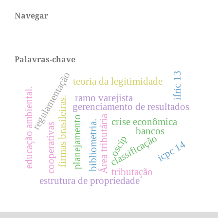
Navegar
Palavras-chave
regulamentação
ifric 13
teoria da legitimidade
educação ambiental.
ramo varejista
firmas brasileiras.
gerenciamento de resultados
Área tributária
planejamento
crise econômica
bibliometria.
cooperativas
bancos
classificação
oscip
icpc 14
tributação
estrutura de propriedade