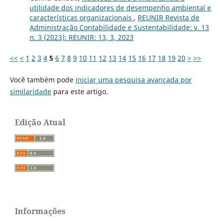
utilidade dos indicadores de desempenho ambiental e
características organizacionais
,
REUNIR Revista de
Administração Contabilidade e Sustentabilidade: v. 13
n. 3 (2023): REUNIR: 13, 3, 2023
<<
<
1
2
3
4
5
6
7
8
9
10
11
12
13
14
15
16
17
18
19
20
>
>>
Você também pode
iniciar uma pesquisa avançada por
similaridade
para este artigo.
Edição Atual
Informações