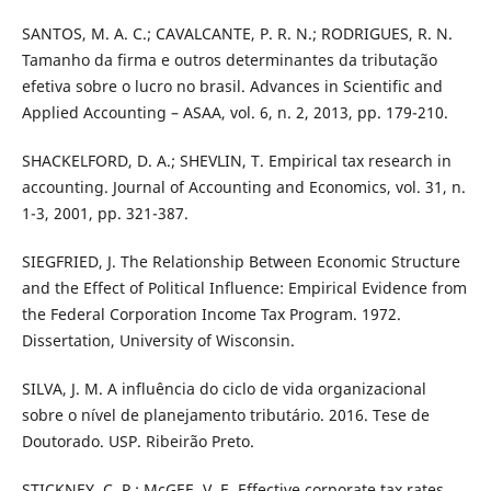
SANTOS, M. A. C.; CAVALCANTE, P. R. N.; RODRIGUES, R. N.
Tamanho da firma e outros determinantes da tributação
efetiva sobre o lucro no brasil. Advances in Scientific and
Applied Accounting – ASAA, vol. 6, n. 2, 2013, pp. 179-210.
SHACKELFORD, D. A.; SHEVLIN, T. Empirical tax research in
accounting. Journal of Accounting and Economics, vol. 31, n.
1-3, 2001, pp. 321-387.
SIEGFRIED, J. The Relationship Between Economic Structure
and the Effect of Political Influence: Empirical Evidence from
the Federal Corporation Income Tax Program. 1972.
Dissertation, University of Wisconsin.
SILVA, J. M. A influência do ciclo de vida organizacional
sobre o nível de planejamento tributário. 2016. Tese de
Doutorado. USP. Ribeirão Preto.
STICKNEY, C. P.; McGEE, V. E. Effective corporate tax rates