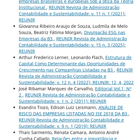
empresas brasileiras e europeias sob a ótica da Teoria
Institucional
,
REUNIR Revista de Administração
Contabilidade e Sustentabilidade: v. 11 n. 1 (2021):
REUNIR
Giovanna Ribeiro Araujo de Souza, Ludmila de Melo
Souza, Beatriz Fátima Morgan,
Divulgação ESG nas
Empresas da B3
,
REUNIR Revista de Administração
Contabilidade e Sustentabilidade: v. 15 n. 3 (2025):
REUNIR
Arthur Frederico Lerner, Leonardo Flach,
Estrutura de
Capital Como Determinante das Oportunidades de
Crescimento nas Companhias Listadas na B3
,
REUNIR
Revista de Administração Contabilidade e
Sustentabilidade: v. 12 n. 4 (2022): REUNIR: 12, 4, 2022
José Ribamar Marques de Carvalho,
Editorial Vol.1, Nº
2
,
REUNIR Revista de Administração Contabilidade e
Sustentabilidade: v. 1 n. 2 (2011): REUNIR
Evandro Tiozo, Edison Luiz Leismann,
ANÁLISE DE
RISCO DAS EMPRESAS LISTADAS NO ISE 2018 DA B3
,
REUNIR Revista de Administração Contabilidade e
Sustentabilidade: v. 9 n. 1 (2019): REUNIR
Thais Sarmento, Renata Camara, Antonio André
Cunha Callado,
Relações entre a importância e