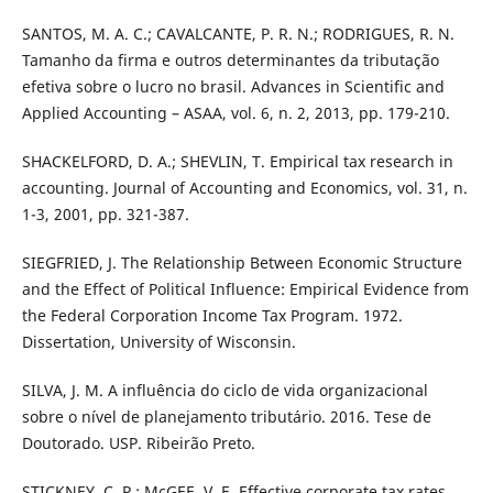
SANTOS, M. A. C.; CAVALCANTE, P. R. N.; RODRIGUES, R. N.
Tamanho da firma e outros determinantes da tributação
efetiva sobre o lucro no brasil. Advances in Scientific and
Applied Accounting – ASAA, vol. 6, n. 2, 2013, pp. 179-210.
SHACKELFORD, D. A.; SHEVLIN, T. Empirical tax research in
accounting. Journal of Accounting and Economics, vol. 31, n.
1-3, 2001, pp. 321-387.
SIEGFRIED, J. The Relationship Between Economic Structure
and the Effect of Political Influence: Empirical Evidence from
the Federal Corporation Income Tax Program. 1972.
Dissertation, University of Wisconsin.
SILVA, J. M. A influência do ciclo de vida organizacional
sobre o nível de planejamento tributário. 2016. Tese de
Doutorado. USP. Ribeirão Preto.
STICKNEY, C. P.; McGEE, V. E. Effective corporate tax rates