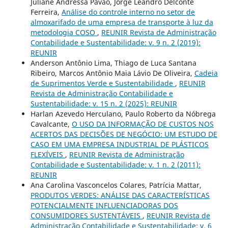
Juliane Andressa Pavão, Jorge Leandro Delconte
Ferreira,
Análise do controle interno no setor de
almoxarifado de uma empresa de transporte à luz da
metodologia COSO
,
REUNIR Revista de Administração
Contabilidade e Sustentabilidade: v. 9 n. 2 (2019):
REUNIR
Anderson Antônio Lima, Thiago de Luca Santana
Ribeiro, Marcos Antônio Maia Lávio De Oliveira,
Cadeia
de Suprimentos Verde e Sustentabilidade
,
REUNIR
Revista de Administração Contabilidade e
Sustentabilidade: v. 15 n. 2 (2025): REUNIR
Harlan Azevedo Herculano, Paulo Roberto da Nóbrega
Cavalcante,
O USO DA INFORMAÇÃO DE CUSTOS NOS
ACERTOS DAS DECISÕES DE NEGÓCIO: UM ESTUDO DE
CASO EM UMA EMPRESA INDUSTRIAL DE PLÁSTICOS
FLEXÍVEIS
,
REUNIR Revista de Administração
Contabilidade e Sustentabilidade: v. 1 n. 2 (2011):
REUNIR
Ana Carolina Vasconcelos Colares, Patrícia Mattar,
PRODUTOS VERDES: ANÁLISE DAS CARACTERÍSTICAS
POTENCIALMENTE INFLUENCIADORAS DOS
CONSUMIDORES SUSTENTÁVEIS
,
REUNIR Revista de
Administração Contabilidade e Sustentabilidade: v. 6