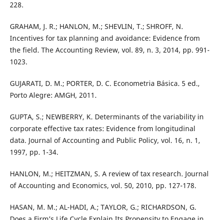
228.
GRAHAM, J. R.; HANLON, M.; SHEVLIN, T.; SHROFF, N.
Incentives for tax planning and avoidance: Evidence from
the field. The Accounting Review, vol. 89, n. 3, 2014, pp. 991-
1023.
GUJARATI, D. M.; PORTER, D. C. Econometria Básica. 5 ed.,
Porto Alegre: AMGH, 2011.
GUPTA, S.; NEWBERRY, K. Determinants of the variability in
corporate effective tax rates: Evidence from longitudinal
data. Journal of Accounting and Public Policy, vol. 16, n. 1,
1997, pp. 1-34.
HANLON, M.; HEITZMAN, S. A review of tax research. Journal
of Accounting and Economics, vol. 50, 2010, pp. 127-178.
HASAN, M. M.; AL-HADI, A.; TAYLOR, G.; RICHARDSON, G.
Does a Firm’s Life Cycle Explain Its Propensity to Engage in