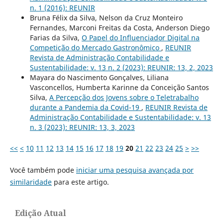
n. 1 (2016): REUNIR
Bruna Félix da Silva, Nelson da Cruz Monteiro
Fernandes, Marconi Freitas da Costa, Anderson Diego
Farias da Silva,
O Papel do Influenciador Digital na
Competição do Mercado Gastronômico
,
REUNIR
Revista de Administração Contabilidade e
Sustentabilidade: v. 13 n. 2 (2023): REUNIR: 13, 2, 2023
Mayara do Nascimento Gonçalves, Liliana
Vasconcellos, Humberta Karinne da Conceição Santos
Silva,
A Percepção dos Jovens sobre o Teletrabalho
durante a Pandemia da Covid-19
,
REUNIR Revista de
Administração Contabilidade e Sustentabilidade: v. 13
n. 3 (2023): REUNIR: 13, 3, 2023
<<
<
10
11
12
13
14
15
16
17
18
19
20
21
22
23
24
25
>
>>
Você também pode
iniciar uma pesquisa avançada por
similaridade
para este artigo.
Edição Atual