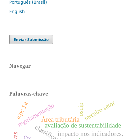
Português (Brasil)
English
Enviar Submissão
Navegar
Palavras-chave
terceiro setor
icpc 14
regulamentação
oscip
Área tributária
avaliação de sustentabilidade
classificação
impacto nos indicadores.