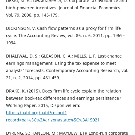
DESAI, M. A.; DHARMAPALA, D. Corporate tax avoidance and
high-powered incentives. Journal of Financial Economics.
Vol. 79, 2006, pp. 145-179.
DICKINSON, V. Cash flow patterns as a proxy for firm life
cycle. The Accounting Review, vol. 86, n. 6, 2011, pp. 1969–
1994.
DHALIWAL, D. S.; GLEASON, C. A.; MILLS, L. F. Last‐chance
earnings management: using the tax expense to meet
analysts' forecasts. Contemporary Accounting Research, vol.
21, n. 2, 2014, pp. 431-459.
DRAKE, K. (2015). Does firm life cycle explain the relation
between book-tax differences and earnings persistence?
Working Paper. 2015, Disponível em:
https://oatd.org/oatd/record?
record=oai%5C%3Aarizonastate%5C%3A15021
DYRENG, S.; HANLON, M.; MAYDEW. ETR Long-run corporate