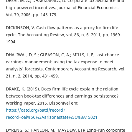
DESAI, M. A.; DHARMAPALA, D. Corporate tax avoidance and
high-powered incentives. Journal of Financial Economics.
Vol. 79, 2006, pp. 145-179.
DICKINSON, V. Cash flow patterns as a proxy for firm life
cycle. The Accounting Review, vol. 86, n. 6, 2011, pp. 1969–
1994.
DHALIWAL, D. S.; GLEASON, C. A.; MILLS, L. F. Last‐chance
earnings management: using the tax expense to meet
analysts' forecasts. Contemporary Accounting Research, vol.
21, n. 2, 2014, pp. 431-459.
DRAKE, K. (2015). Does firm life cycle explain the relation
between book-tax differences and earnings persistence?
Working Paper. 2015, Disponível em:
https://oatd.org/oatd/record?
record=oai%5C%3Aarizonastate%5C%3A15021
DYRENG, S.; HANLON, M.; MAYDEW. ETR Long-run corporate