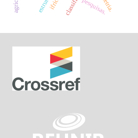
classificação
ifric 13
pesquisas.