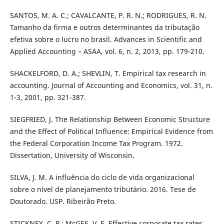
SANTOS, M. A. C.; CAVALCANTE, P. R. N.; RODRIGUES, R. N.
Tamanho da firma e outros determinantes da tributação
efetiva sobre o lucro no brasil. Advances in Scientific and
Applied Accounting – ASAA, vol. 6, n. 2, 2013, pp. 179-210.
SHACKELFORD, D. A.; SHEVLIN, T. Empirical tax research in
accounting. Journal of Accounting and Economics, vol. 31, n.
1-3, 2001, pp. 321-387.
SIEGFRIED, J. The Relationship Between Economic Structure
and the Effect of Political Influence: Empirical Evidence from
the Federal Corporation Income Tax Program. 1972.
Dissertation, University of Wisconsin.
SILVA, J. M. A influência do ciclo de vida organizacional
sobre o nível de planejamento tributário. 2016. Tese de
Doutorado. USP. Ribeirão Preto.
STICKNEY, C. P.; McGEE, V. E. Effective corporate tax rates