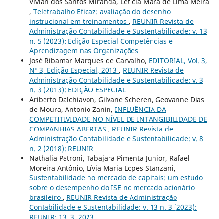
Vivian dos Santos Miranda, Letícia Mara de Lima Meira
,
Teletrabalho Eficaz: avaliação do desenho
instrucional em treinamentos
,
REUNIR Revista de
Administração Contabilidade e Sustentabilidade: v. 13
n. 5 (2023): Edição Especial Competências e
Aprendizagem nas Organizações
José Ribamar Marques de Carvalho,
EDITORIAL, Vol. 3,
Nº 3, Edição Especial, 2013
,
REUNIR Revista de
Administração Contabilidade e Sustentabilidade: v. 3
n. 3 (2013): EDIÇÃO ESPECIAL
Ariberto Dalchiavon, Gilvane Scheren, Geovanne Dias
de Moura, Antonio Zanin,
INFLUÊNCIA DA
COMPETITIVIDADE NO NÍVEL DE INTANGIBILIDADE DE
COMPANHIAS ABERTAS
,
REUNIR Revista de
Administração Contabilidade e Sustentabilidade: v. 8
n. 2 (2018): REUNIR
Nathalia Patroni, Tabajara Pimenta Junior, Rafael
Moreira Antônio, Lívia Maria Lopes Stanzani,
Sustentabilidade no mercado de capitais: um estudo
sobre o desempenho do ISE no mercado acionário
brasileiro
,
REUNIR Revista de Administração
Contabilidade e Sustentabilidade: v. 13 n. 3 (2023):
REUNIR: 13, 3, 2023