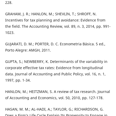
228.
GRAHAM, J. R.; HANLON, M.; SHEVLIN, T.; SHROFF, N.
Incentives for tax planning and avoidance: Evidence from
the field. The Accounting Review, vol. 89, n. 3, 2014, pp. 991-
1023.
GUJARATI, D. M.; PORTER, D. C. Econometria Básica. 5 ed.,
Porto Alegre: AMGH, 2011.
GUPTA, S.; NEWBERRY, K. Determinants of the variability in
corporate effective tax rates: Evidence from longitudinal
data. Journal of Accounting and Public Policy, vol. 16, n. 1,
1997, pp. 1-34.
HANLON, M.; HEITZMAN, S. A review of tax research. Journal
of Accounting and Economics, vol. 50, 2010, pp. 127-178.
HASAN, M. M.; AL-HADI, A.; TAYLOR, G.; RICHARDSON, G.
Does a Firm’s Life Cycle Explain Its Propensity to Engage in