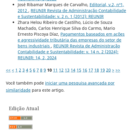
José Ribamar Marques de Carvalho,
Editorial, v.2, nº1,
2012
,
REUNIR Revista de Administração Contabilidade
e Sustentabilidade: v. 2 n. 1 (2012): REUNIR
Zhara Helou Ribeiro de Castilho, Lúcio de Souza
Machado, Carlos Henrique Silva do Carmo, Mario
Ernesto Piscoya Díaz,
Pagamentos baseados em ações
e agressividade tributária das empresas do setor de
bens industriais
,
REUNIR Revista de Administração
Contabilidade e Sustentabilidade: v. 14 n. 2 (2024):
REUNIR: 14, 2, 2024
<<
<
1
2
3
4
5
6
7
8
9
10
11
12
13
14
15
16
17
18
19
20
>
>>
Você também pode
iniciar uma pesquisa avançada por
similaridade
para este artigo.
Edição Atual