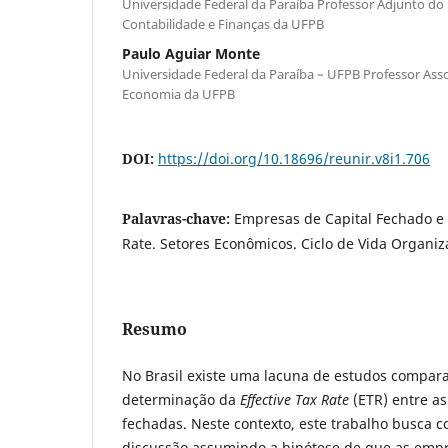
Universidade Federal da Paraíba Professor Adjunto d
Contabilidade e Finanças da UFPB
Paulo Aguiar Monte
Universidade Federal da Paraíba – UFPB Professor As
Economia da UFPB
DOI:
https://doi.org/10.18696/reunir.v8i1.706
Palavras-chave:
Empresas de Capital Fechado e A
Rate. Setores Econômicos. Ciclo de Vida Organiz
Resumo
No Brasil existe uma lacuna de estudos compara
determinação da
Effective Tax Rate
(ETR) entre a
fechadas. Neste contexto, este trabalho busca co
discussão assumindo a hipótese de que as empr