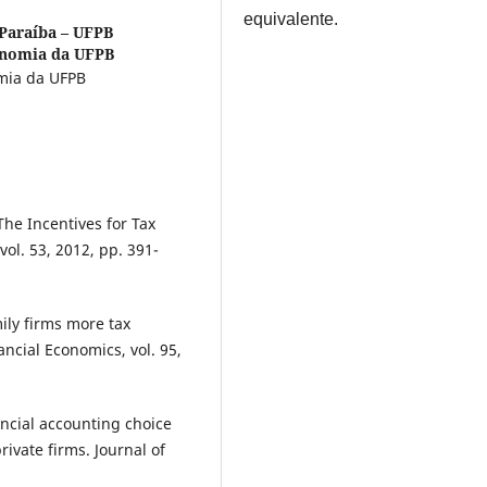
equivalente.
 Paraíba – UFPB
onomia da UFPB
mia da UFPB
The Incentives for Tax
ol. 53, 2012, pp. 391-
ily firms more tax
ancial Economics, vol. 95,
ancial accounting choice
rivate firms. Journal of