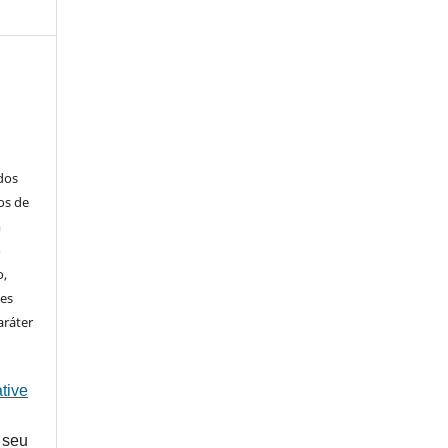
ados
os de
m
o
o,
ões
aráter
tive
 seu