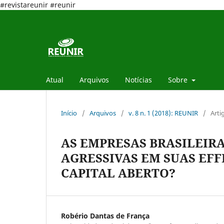
#revistareunir #reunir
Atual
Arquivos
Notícias
Sobre
Início
/
Arquivos
/
v. 8 n. 1 (2018): REUNIR
/
Arti
AS EMPRESAS BRASILEIRA
AGRESSIVAS EM SUAS EFF
CAPITAL ABERTO?
Robério Dantas de França