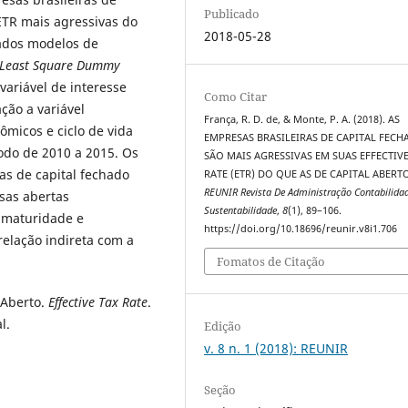
Publicado
ETR mais agressivas do
2018-05-28
mados modelos de
Least Square Dummy
 variável de interesse
Como Citar
ção a variável
França, R. D. de, & Monte, P. A. (2018). AS
ômicos e ciclo de vida
EMPRESAS BRASILEIRAS DE CAPITAL FEC
íodo de 2010 a 2015. Os
SÃO MAIS AGRESSIVAS EM SUAS EFFECTIVE
as de capital fechado
RATE (ETR) DO QUE AS DE CAPITAL ABERT
REUNIR Revista De Administração Contabilida
sas abertas
Sustentabilidade
,
8
(1), 89–106.
e maturidade e
https://doi.org/10.18696/reunir.v8i1.706
relação indireta com a
Fomatos de Citação
Aberto.
Effective Tax Rate
.
l.
Edição
v. 8 n. 1 (2018): REUNIR
Seção