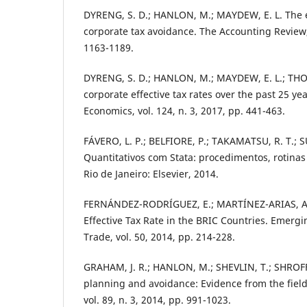
DYRENG, S. D.; HANLON, M.; MAYDEW, E. L. The e
corporate tax avoidance. The Accounting Review, v
1163-1189.
DYRENG, S. D.; HANLON, M.; MAYDEW, E. L.; THO
corporate effective tax rates over the past 25 yea
Economics, vol. 124, n. 3, 2017, pp. 441-463.
FÁVERO, L. P.; BELFIORE, P.; TAKAMATSU, R. T.; 
Quantitativos com Stata: procedimentos, rotinas 
Rio de Janeiro: Elsevier, 2014.
FERNÁNDEZ-RODRÍGUEZ, E.; MARTÍNEZ-ARIAS, A.
Effective Tax Rate in the BRIC Countries. Emerg
Trade, vol. 50, 2014, pp. 214-228.
GRAHAM, J. R.; HANLON, M.; SHEVLIN, T.; SHROFF,
planning and avoidance: Evidence from the fiel
vol. 89, n. 3, 2014, pp. 991-1023.