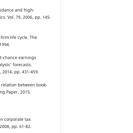
oidance and high-
s. Vol. 79, 2006, pp. 145-
irm life cycle. The
–1994.
st‐chance earnings
ysts' forecasts.
, 2014, pp. 431-459.
e relation between book-
ng Paper. 2015,
 corporate tax
2008, pp. 61-82.