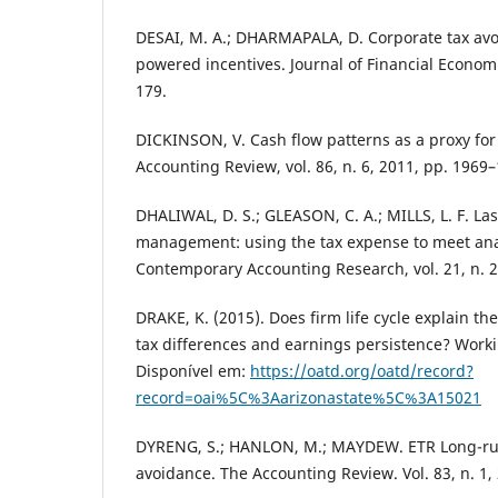
DESAI, M. A.; DHARMAPALA, D. Corporate tax av
powered incentives. Journal of Financial Economic
179.
DICKINSON, V. Cash flow patterns as a proxy for f
Accounting Review, vol. 86, n. 6, 2011, pp. 1969
DHALIWAL, D. S.; GLEASON, C. A.; MILLS, L. F. La
management: using the tax expense to meet anal
Contemporary Accounting Research, vol. 21, n. 2
DRAKE, K. (2015). Does firm life cycle explain th
tax differences and earnings persistence? Worki
Disponível em:
https://oatd.org/oatd/record?
record=oai%5C%3Aarizonastate%5C%3A15021
DYRENG, S.; HANLON, M.; MAYDEW. ETR Long-run
avoidance. The Accounting Review. Vol. 83, n. 1, 