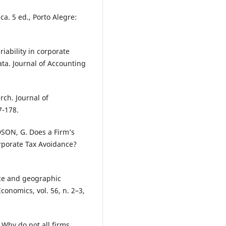
a. 5 ed., Porto Alegre:
iability in corporate
ata. Journal of Accounting
ch. Journal of
7-178.
SON, G. Does a Firm’s
orporate Tax Avoidance?
ce and geographic
conomics, vol. 56, n. 2–3,
Why do not all firms