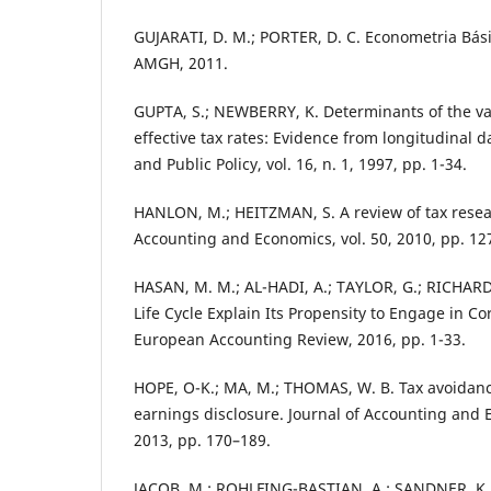
GUJARATI, D. M.; PORTER, D. C. Econometria Básic
AMGH, 2011.
GUPTA, S.; NEWBERRY, K. Determinants of the var
effective tax rates: Evidence from longitudinal d
and Public Policy, vol. 16, n. 1, 1997, pp. 1-34.
HANLON, M.; HEITZMAN, S. A review of tax resear
Accounting and Economics, vol. 50, 2010, pp. 12
HASAN, M. M.; AL-HADI, A.; TAYLOR, G.; RICHARD
Life Cycle Explain Its Propensity to Engage in C
European Accounting Review, 2016, pp. 1-33.
HOPE, O-K.; MA, M.; THOMAS, W. B. Tax avoidan
earnings disclosure. Journal of Accounting and E
2013, pp. 170–189.
JACOB, M.; ROHLFING-BASTIAN, A.; SANDNER, K. 