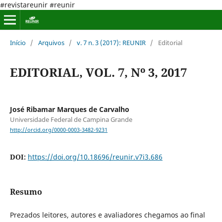
#revistareunir #reunir
Início
/
Arquivos
/
v. 7 n. 3 (2017): REUNIR
/
Editorial
EDITORIAL, VOL. 7, Nº 3, 2017
José Ribamar Marques de Carvalho
Universidade Federal de Campina Grande
http://orcid.org/0000-0003-3482-9231
DOI:
https://doi.org/10.18696/reunir.v7i3.686
Resumo
Prezados leitores, autores e avaliadores chegamos ao final