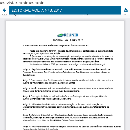
#revistareunir #reunir
EDITORIAL, VOL. 7, Nº 3, 2017